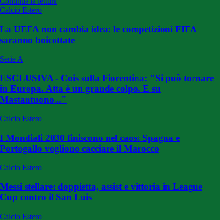
Continua la lettura
Calcio Estero
La UEFA non cambia idea: le competizioni FIFA
saranno boicottate
Serie A
ESCLUSIVA - Cois sulla Fiorentina: "Si può tornare
in Europa. Atta è un grande colpo. E su
Mastantuono..."
Calcio Estero
I Mondiali 2030 finiscono nel caos: Spagna e
Portogallo vogliono cacciare il Marocco
Calcio Estero
Messi stellare: doppietta, assist e vittoria in League
Cup contro il San Luis
Calcio Estero