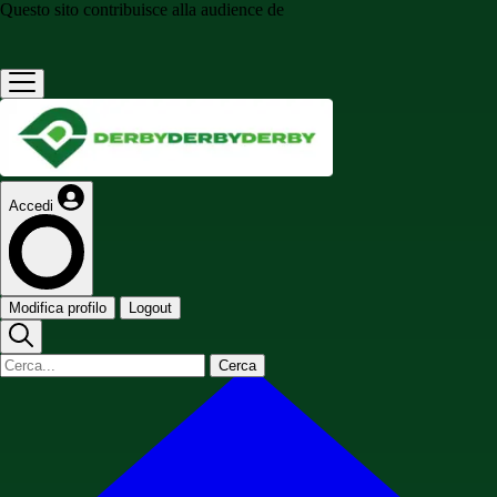
Questo sito contribuisce alla audience de
Accedi
Modifica profilo
Logout
Cerca