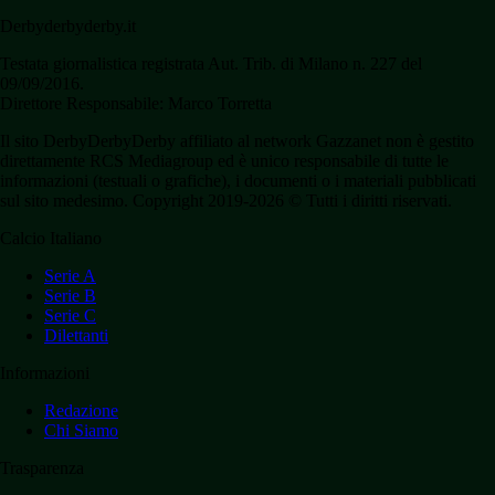
Derbyderbyderby.it
Testata giornalistica registrata Aut. Trib. di Milano n. 227 del
09/09/2016.
Direttore Responsabile: Marco Torretta
Il sito DerbyDerbyDerby affiliato al network Gazzanet non è gestito
direttamente RCS Mediagroup ed è unico responsabile di tutte le
informazioni (testuali o grafiche), i documenti o i materiali pubblicati
sul sito medesimo. Copyright 2019-2026 © Tutti i diritti riservati.
Calcio Italiano
Serie A
Serie B
Serie C
Dilettanti
Informazioni
Redazione
Chi Siamo
Trasparenza