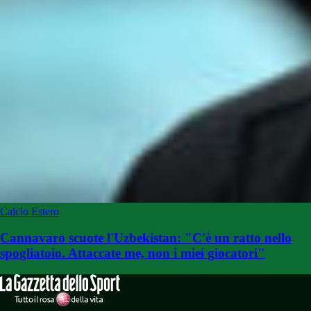
Calcio Estero
Cannavaro scuote l'Uzbekistan: "C'è un ratto nello
spogliatoio. Attaccate me, non i miei giocatori"