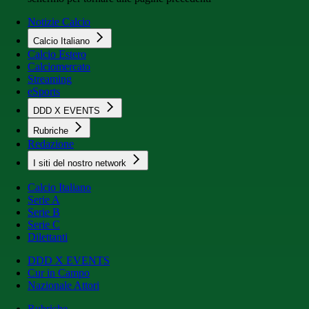
Notizie Calcio
Calcio Italiano
Calcio Estero
Calciomercato
Streaming
eSports
DDD X EVENTS
Rubriche
Redazione
I siti del nostro network
Calcio Italiano
Serie A
Serie B
Serie C
Dilettanti
DDD X EVENTS
Cur in Campo
Nazionale Attori
Rubriche