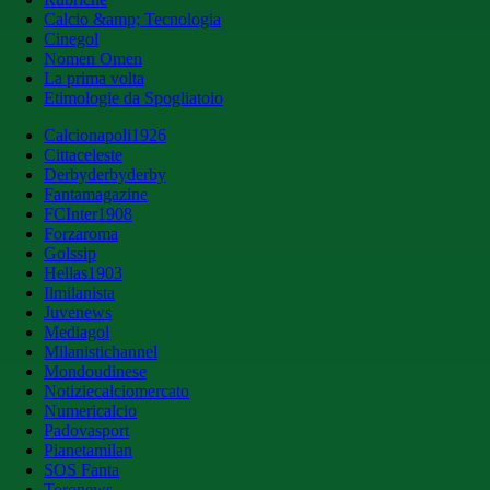
Calcio &amp; Tecnologia
Cinegol
Nomen Omen
La prima volta
Etimologie da Spogliatoio
Calcionapoli1926
Cittaceleste
Derbyderbyderby
Fantamagazine
FCInter1908
Forzaroma
Golssip
Hellas1903
Ilmilanista
Juvenews
Mediagol
Milanistichannel
Mondoudinese
Notiziecalciomercato
Numericalcio
Padovasport
Pianetamilan
SOS Fanta
Toronews