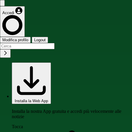
Accedi
Modifica profilo
Logout
Installa la Web App
Installa la nostra App gratuita e accedi più velocemente alle
notizie
Tocca