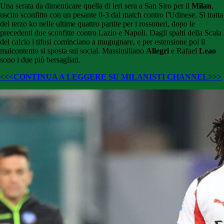
Una serata da dimenticare quella di ieri sera a San Siro per il
Milan
,
uscito sconfitto con un pesante 0-3 dal match contro l'Udinese. Si tratta
del terzo ko nelle ultime quattro partite per i rossoneri, dopo le
precedenti due sconfitte contro Lazio e Napoli. Dagli spalti della Scala
del calcio i tifosi cominciano a mugugnare, e per estensione poi il
malcontento si sposta sui social. Massimiliano
Allegri
e Rafael
Leao
sono i due più bersagliati.
<<<CONTINUA A LEGGERE SU MILANISTI CHANNEL>>>