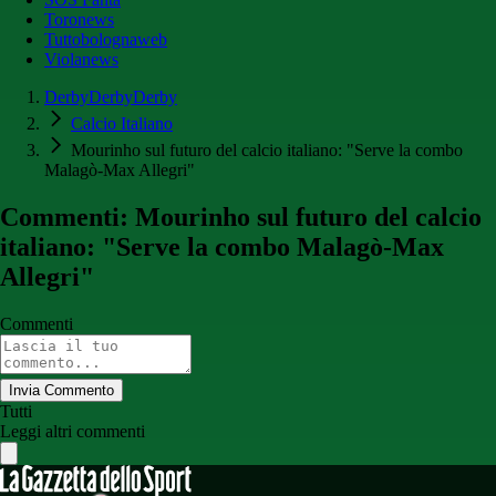
Toronews
Tuttobolognaweb
Violanews
DerbyDerbyDerby
Calcio Italiano
Mourinho sul futuro del calcio italiano: "Serve la combo
Malagò-Max Allegri"
Commenti: Mourinho sul futuro del calcio
italiano: "Serve la combo Malagò-Max
Allegri"
Commenti
Invia Commento
Tutti
Leggi altri commenti