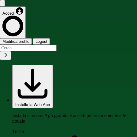
Accedi
Modifica profilo
Logout
Installa la Web App
Installa la nostra App gratuita e accedi più velocemente alle
notizie
Tocca