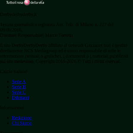
Derbyderbyderby.it
Testata giornalistica registrata Aut. Trib. di Milano n. 227 del
09/09/2016.
Direttore Responsabile: Marco Torretta
Il sito DerbyDerbyDerby affiliato al network Gazzanet non è gestito
direttamente RCS Mediagroup ed è unico responsabile di tutte le
informazioni (testuali o grafiche), i documenti o i materiali pubblicati
sul sito medesimo. Copyright 2019-2026 © Tutti i diritti riservati.
Calcio Italiano
Serie A
Serie B
Serie C
Dilettanti
Informazioni
Redazione
Chi Siamo