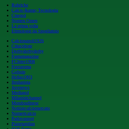
Rubriche
Calcio &amp; Tecnologia
Cinegol
Nomen Omen
La prima volta
Etimologie da Spogliatoio
Calcionapoli1926
Cittaceleste
Derbyderbyderby
Fantamagazine
FCInter1908
Forzaroma
Golssip
Hellas1903
Ilmilanista
Juvenews
Mediagol
Milanistichannel
Mondoudinese
Notiziecalciomercato
Numericalcio
Padovasport
Pianetamilan
SOS Fanta