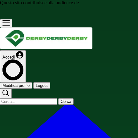
Questo sito contribuisce alla audience de
Accedi
Modifica profilo
Logout
Cerca