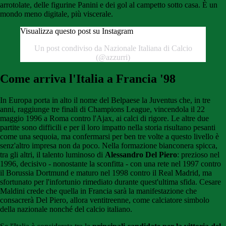
arrotolate, delle figurine Panini e dei gol al campetto sotto casa. È un
mondo meno digitale, più viscerale.
Visualizza questo post su Instagram
Un post condiviso da Nazionale Italiana di Calcio
(@azzurri)
Come arriva l'Italia a Francia '98
In Europa porta in alto il nome del Belpaese la Juventus che, in tre
anni, raggiunge tre finali di Champions League, vincendola il 22
maggio 1996 a Roma contro l'Ajax, ai calci di rigore. Le altre due
partite sono difficili e per il loro impatto nella storia risultano pesanti
come una sequoia, ma confermarsi per ben tre volte a questo livello è
senz'altro impresa non da poco. Nella formazione bianconera spicca,
tra gli altri, il talento luminoso di
Alessandro Del Piero
: prezioso nel
1996, decisivo - nonostante la sconfitta - con una rete nel 1997 contro
il Borussia Dortmund e maturo nel 1998 contro il Real Madrid, ma
sfortunato per l'infortunio rimediato durante quest'ultima sfida. Cesare
Maldini crede che quella in Francia sarà la manifestazione che
consacrerà Del Piero, allora ventitreenne, come calciatore simbolo
della nazionale nonché del calcio italiano.