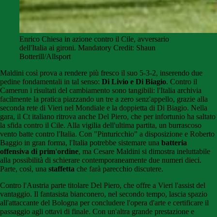
Enrico Chiesa in azione contro il Cile, avversario
dell'Italia ai gironi. Mandatory Credit: Shaun
Botterill/Allsport
Maldini così prova a rendere più fresco il suo 5-3-2, inserendo due
pedine fondamentali in tal senso:
Di Livio e Di Biagio
. Contro il
Camerun i risultati del cambiamento sono tangibili: l'Italia archivia
facilmente la pratica piazzando un tre a zero senz'appello, grazie alla
seconda rete di Vieri nel Mondiale e la doppietta di Di Biagio. Nella
gara, il Ct italiano ritrova anche Del Piero, che per infortunio ha saltato
la sfida contro il Cile. Alla vigilia dell'ultima partita, un burrascoso
vento batte contro l'Italia. Con "Pinturicchio" a disposizione e Roberto
Baggio in gran forma, l'Italia potrebbe sistemare una
batteria
offensiva di prim'ordine
, ma Cesare Maldini si dimostra ineluttabile
alla possibilità di schierare contemporaneamente due numeri dieci.
Parte, così, una
staffetta
che farà parecchio discutere.
Contro l'Austria parte titolare Del Piero, che offre a Vieri l'assist del
vantaggio. Il fantasista bianconero, nel secondo tempo, lascia spazio
all'attaccante del Bologna per concludere l'opera d'arte e certificare il
passaggio agli ottavi di finale. Con un'altra grande prestazione e