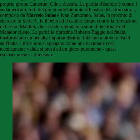
proprio girone Camerun, Cile e Austria. La partita d'esordio è contro i
sudamericani, forti del più grande binomio offensivo della loro storia,
composto da
Marcelo Salas
e Ivan Zamorano. Salas, in procinto di
sbarcare in Serie A, fa il bello ed il cattivo tempo contro la formazione
di Cesare Maldini, che si vede rimontare a suon di incornate del
Matador cileno. La parità la ripristina Roberto Baggio nel finale,
trasformando un penalty importantissimo. Iniziano a piovere fischi
sull'Italia. I tifosi non si spiegano come una nazionale così
tecnicamente valida si presti ad un gioco puramente - quasi
esclusivamente - difensivo.