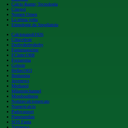
Calcio &amp; Tecnologia
Cinegol
Nomen Omen
La prima volta
Etimologie da Spogliatoio
Calcionapoli1926
Cittaceleste
Derbyderbyderby
Fantamagazine
FCInter1908
Forzaroma
Golssip
Hellas1903
Ilmilanista
Juvenews
Mediagol
Milanistichannel
Mondoudinese
Notiziecalciomercato
Numericalcio
Padovasport
Pianetamilan
SOS Fanta
Toronews