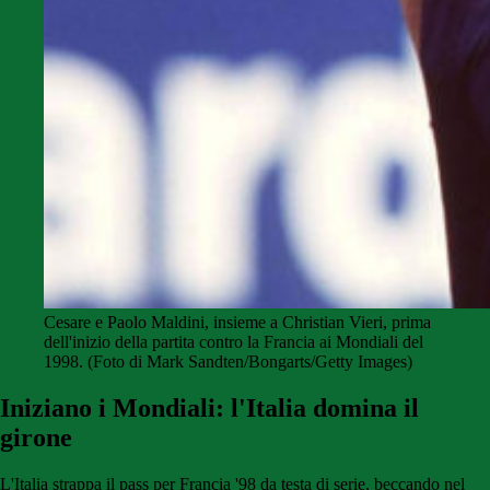
Cesare e Paolo Maldini, insieme a Christian Vieri, prima
dell'inizio della partita contro la Francia ai Mondiali del
1998. (Foto di Mark Sandten/Bongarts/Getty Images)
Iniziano i Mondiali: l'Italia domina il
girone
L'Italia strappa il pass per Francia '98 da testa di serie, beccando nel