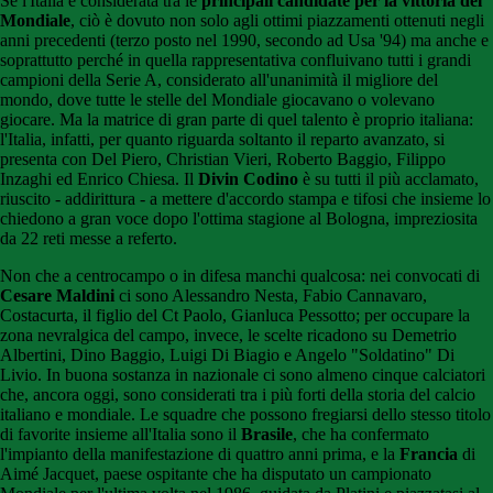
Se l'Italia è considerata tra le
principali candidate per la vittoria del
Mondiale
, ciò è dovuto non solo agli ottimi piazzamenti ottenuti negli
anni precedenti (terzo posto nel 1990, secondo ad Usa '94) ma anche e
soprattutto perché in quella rappresentativa confluivano tutti i grandi
campioni della Serie A, considerato all'unanimità il migliore del
mondo, dove tutte le stelle del Mondiale giocavano o volevano
giocare. Ma la matrice di gran parte di quel talento è proprio italiana:
l'Italia, infatti, per quanto riguarda soltanto il reparto avanzato, si
presenta con Del Piero, Christian Vieri, Roberto Baggio, Filippo
Inzaghi ed Enrico Chiesa. Il
Divin Codino
è su tutti il più acclamato,
riuscito - addirittura - a mettere d'accordo stampa e tifosi che insieme lo
chiedono a gran voce dopo l'ottima stagione al Bologna, impreziosita
da 22 reti messe a referto.
Non che a centrocampo o in difesa manchi qualcosa: nei convocati di
Cesare Maldini
ci sono Alessandro Nesta, Fabio Cannavaro,
Costacurta, il figlio del Ct Paolo, Gianluca Pessotto; per occupare la
zona nevralgica del campo, invece, le scelte ricadono su Demetrio
Albertini, Dino Baggio, Luigi Di Biagio e Angelo "Soldatino" Di
Livio. In buona sostanza in nazionale ci sono almeno cinque calciatori
che, ancora oggi, sono considerati tra i più forti della storia del calcio
italiano e mondiale. Le squadre che possono fregiarsi dello stesso titolo
di favorite insieme all'Italia sono il
Brasile
, che ha confermato
l'impianto della manifestazione di quattro anni prima, e la
Francia
di
Aimé Jacquet, paese ospitante che ha disputato un campionato