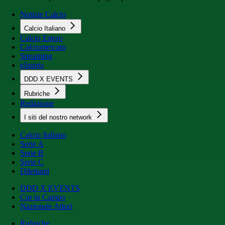
Notizie Calcio
Calcio Italiano
Calcio Estero
Calciomercato
Streaming
eSports
DDD X EVENTS
Rubriche
Redazione
I siti del nostro network
Calcio Italiano
Serie A
Serie B
Serie C
Dilettanti
DDD X EVENTS
Cur in Campo
Nazionale Attori
Rubriche