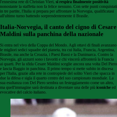
l'ennesima rete di Christian Vieri,
si respira finalmente positività
nonostante la staffetta non fa felice nessuno. Con sette punti conquistati
in tre partite, l'Italia si prepara per affrontare la Norvegia, qualificatasi
all'ultimo turno battendo sorprendentemente il Brasile.
Italia-Norvegia, il canto del cigno di Cesare
Maldini sulla panchina della nazionale
Si entra nel vivo della Coppa del Mondo. Agli ottavi di finali avanzano
le migliori sedici squadre del pianeta, tra cui Italia, Francia, Argentina,
Brasile, ma anche la Croazia, i Paesi Bassi e la Danimarca. Contro la
Norvegia, gli azzurri sono i favoriti e chi vincerà affronterà la Francia
ai quarti. Per la sfida Cesare Maldini sceglie ancora una volta Del Piero
e lascia Baggio in panchina. Il primo tempo si mette subito in discesa
per l'Italia, grazie alla rete in contropiede del solito Vieri che spacca in
due la difesa e sigla il quarto centro del suo campionato mondiale. La
sua esultanza con Del Piero sembra un festeggiamento come un altro,
ma quell'immagine sarà destinata a diventare una delle più
iconiche
ed
evocative del calcio italiano.