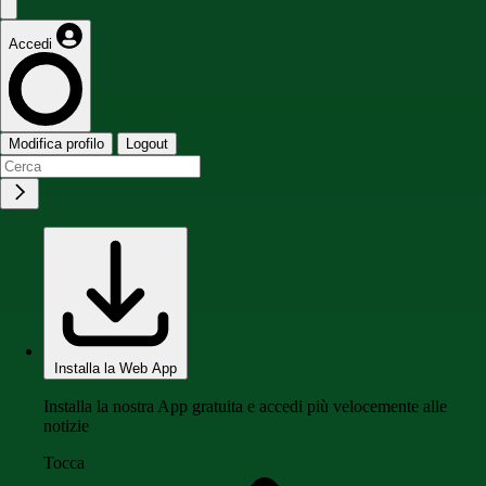
Accedi
Modifica profilo
Logout
Installa la Web App
Installa la nostra App gratuita e accedi più velocemente alle
notizie
Tocca