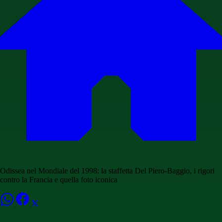
Odissea nel Mondiale del 1998: la staffetta Del Piero-Baggio, i rigori
contro la Francia e quella foto iconica