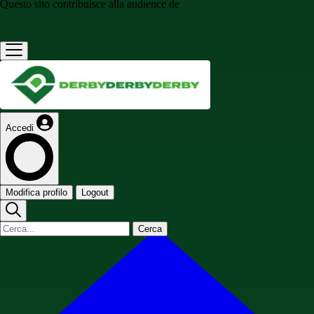
Questo sito contribuisce alla audience de
Accedi
Modifica profilo
Logout
Cerca