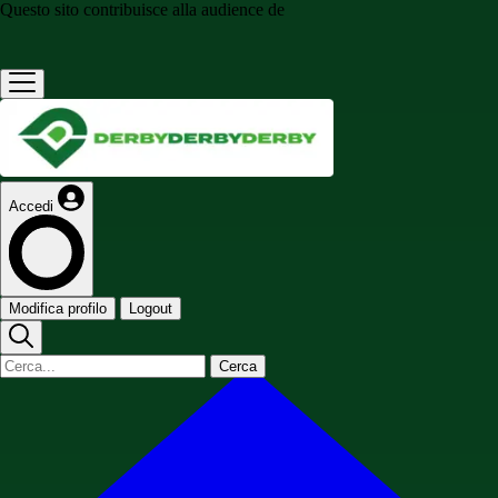
Questo sito contribuisce alla audience de
Accedi
Modifica profilo
Logout
Cerca