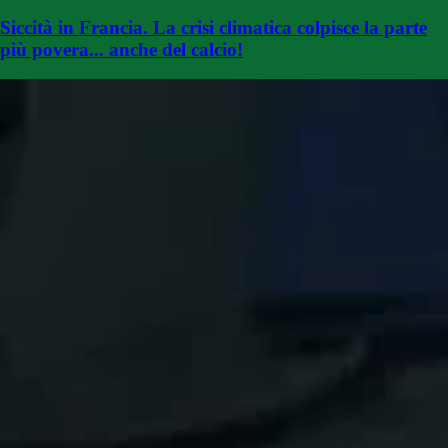
Siccità in Francia. La crisi climatica colpisce la parte
più povera... anche del calcio!