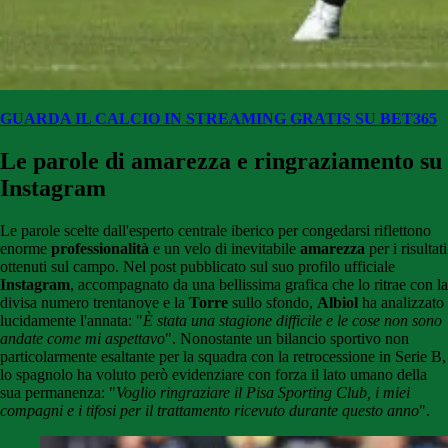
GUARDA IL CALCIO IN STREAMING GRATIS SU BET365
Le parole di amarezza e ringraziamento su
Instagram
Le parole scelte dall'esperto centrale iberico per congedarsi riflettono
enorme
professionalità
e un velo di inevitabile
amarezza
per i risultati
ottenuti sul campo. Nel post pubblicato sul suo profilo ufficiale
Instagram
, accompagnato da una bellissima grafica che lo ritrae con la
divisa numero trentanove e la
Torre
sullo sfondo,
Albiol
ha analizzato
lucidamente l'annata: "
È stata una stagione difficile e le cose non sono
andate come mi aspettavo
". Nonostante un bilancio sportivo non
particolarmente esaltante per la squadra con la retrocessione in Serie B,
lo spagnolo ha voluto però evidenziare con forza il lato umano della
sua permanenza: "
Voglio ringraziare il Pisa Sporting Club, i miei
compagni e i tifosi per il trattamento ricevuto durante questo anno
".