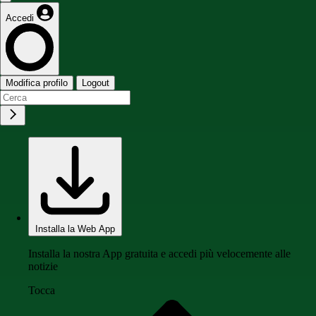
Accedi
Modifica profilo
Logout
Installa la Web App
Installa la nostra App gratuita e accedi più velocemente alle
notizie
Tocca