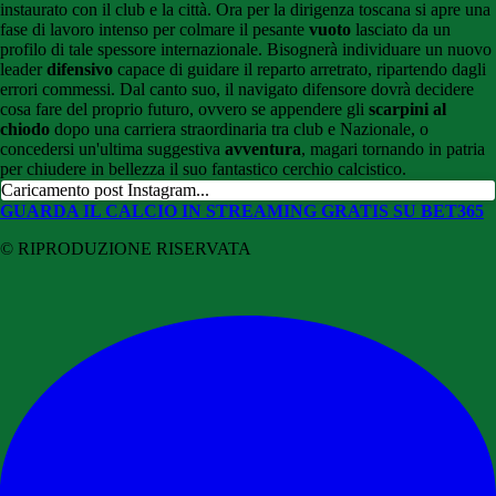
instaurato con il club e la città. Ora per la dirigenza toscana si apre una
fase di lavoro intenso per colmare il pesante
vuoto
lasciato da un
profilo di tale spessore internazionale. Bisognerà individuare un nuovo
leader
difensivo
capace di guidare il reparto arretrato, ripartendo dagli
errori commessi. Dal canto suo, il navigato difensore dovrà decidere
cosa fare del proprio futuro, ovvero se appendere gli
scarpini al
chiodo
dopo una carriera straordinaria tra club e Nazionale, o
concedersi un'ultima suggestiva
avventura
, magari tornando in patria
per chiudere in bellezza il suo fantastico cerchio calcistico.
Caricamento post Instagram...
GUARDA IL CALCIO IN STREAMING GRATIS SU BET365
© RIPRODUZIONE RISERVATA