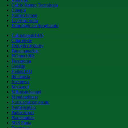
Calcio &amp; Tecnologia
Cinegol
Nomen Omen
La prima volta
Etimologie da Spogliatoio
Calcionapoli1926
Cittaceleste
Derbyderbyderby
Fantamagazine
FCInter1908
Forzaroma
Golssip
Hellas1903
Ilmilanista
Juvenews
Mediagol
Milanistichannel
Mondoudinese
Notiziecalciomercato
Numericalcio
Padovasport
Pianetamilan
SOS Fanta
Toronews