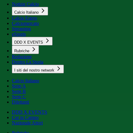
Notizie Calcio
Calcio Italiano
Calcio Estero
Calciomercato
Streaming
eSports
DDD X EVENTS
Rubriche
Redazione
Dentro La Storia
I siti del nostro network
Calcio Italiano
Serie A
Serie B
Serie C
Dilettanti
DDD X EVENTS
Cur in Campo
Nazionale Attori
Rubriche