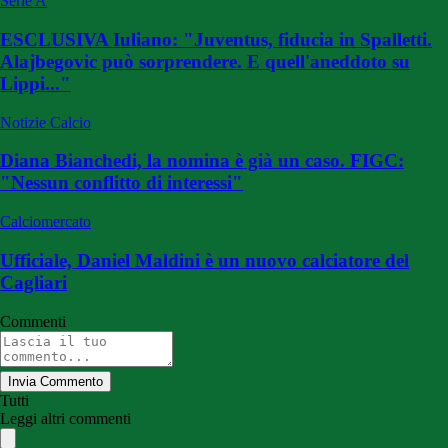
Serie A
ESCLUSIVA Iuliano: "Juventus, fiducia in Spalletti.
Alajbegovic può sorprendere. E quell'aneddoto su
Lippi..."
Notizie Calcio
Diana Bianchedi, la nomina è già un caso. FIGC:
"Nessun conflitto di interessi"
Calciomercato
Ufficiale, Daniel Maldini è un nuovo calciatore del
Cagliari
Commenti
Invia Commento
Tutti
Leggi altri commenti