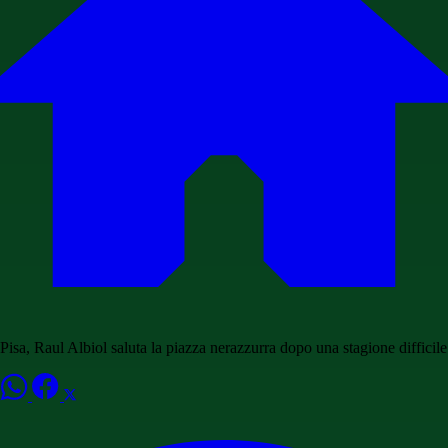
Pisa, Raul Albiol saluta la piazza nerazzurra dopo una stagione difficile