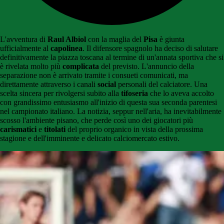
L'avventura di
Raul Albiol
con la maglia del
Pisa
è giunta
ufficialmente al
capolinea
. Il difensore spagnolo ha deciso di salutare
definitivamente la piazza toscana al termine di un'annata sportiva che si
è rivelata molto più
complicata
del previsto. L'annuncio della
separazione non è arrivato tramite i consueti comunicati, ma
direttamente attraverso i canali
social
personali del calciatore. Una
scelta sincera per rivolgersi subito alla
tifoseria
che lo aveva accolto
con grandissimo entusiasmo all'inizio di questa sua seconda parentesi
nel campionato italiano. La notizia, seppur nell'aria, ha inevitabilmente
scosso l'ambiente pisano, che perde così uno dei giocatori più
carismatici
e
titolati
del proprio organico in vista della prossima
stagione e dell'imminente e delicato calciomercato estivo.