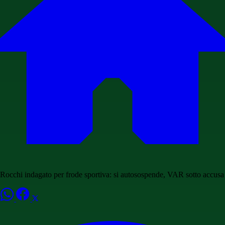
Rocchi indagato per frode sportiva: si autosospende, VAR sotto accusa