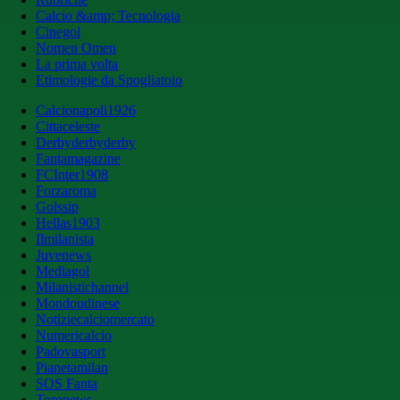
Calcio &amp; Tecnologia
Cinegol
Nomen Omen
La prima volta
Etimologie da Spogliatoio
Calcionapoli1926
Cittaceleste
Derbyderbyderby
Fantamagazine
FCInter1908
Forzaroma
Golssip
Hellas1903
Ilmilanista
Juvenews
Mediagol
Milanistichannel
Mondoudinese
Notiziecalciomercato
Numericalcio
Padovasport
Pianetamilan
SOS Fanta
Toronews