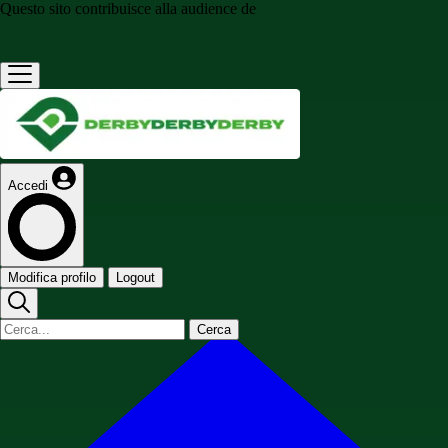
Questo sito contribuisce alla audience de
Accedi
Modifica profilo
Logout
Cerca