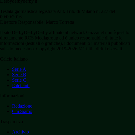
Derbyderbyderby.it
Testata giornalistica registrata Aut. Trib. di Milano n. 227 del
09/09/2016.
Direttore Responsabile: Marco Torretta
Il sito DerbyDerbyDerby affiliato al network Gazzanet non è gestito
direttamente RCS Mediagroup ed è unico responsabile di tutte le
informazioni (testuali o grafiche), i documenti o i materiali pubblicati
sul sito medesimo. Copyright 2019-2026 © Tutti i diritti riservati.
Calcio Italiano
Serie A
Serie B
Serie C
Dilettanti
Informazioni
Redazione
Chi Siamo
Trasparenza
Archivio