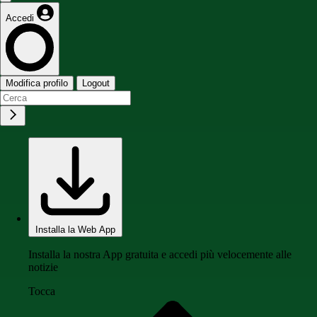
Accedi
Modifica profilo
Logout
Installa la Web App
Installa la nostra App gratuita e accedi più velocemente alle
notizie
Tocca