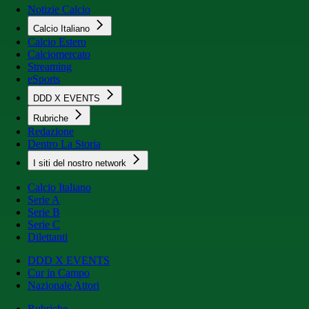
Notizie Calcio
Calcio Italiano
Calcio Estero
Calciomercato
Streaming
eSports
DDD X EVENTS
Rubriche
Redazione
Dentro La Storia
I siti del nostro network
Calcio Italiano
Serie A
Serie B
Serie C
Dilettanti
DDD X EVENTS
Cur in Campo
Nazionale Attori
Rubriche