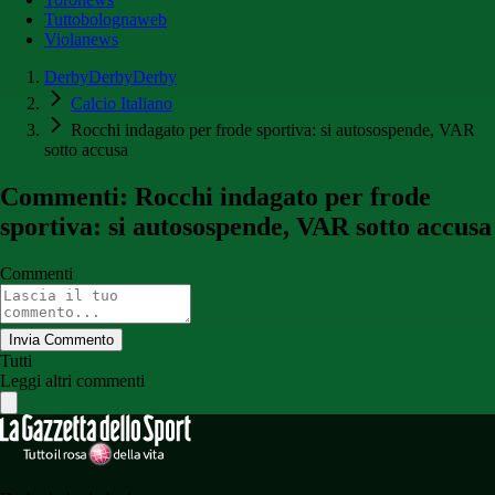
Tuttobolognaweb
Violanews
DerbyDerbyDerby
Calcio Italiano
Rocchi indagato per frode sportiva: si autosospende, VAR
sotto accusa
Commenti: Rocchi indagato per frode
sportiva: si autosospende, VAR sotto accusa
Commenti
Invia Commento
Tutti
Leggi altri commenti