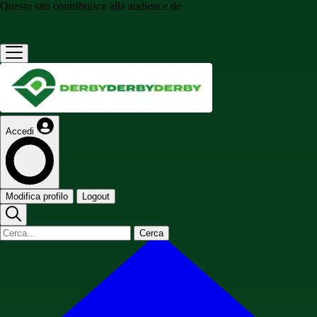
Questo sito contribuisce alla audience de
Accedi
Modifica profilo
Logout
Cerca