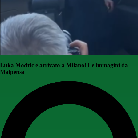
Luka Modric è arrivato a Milano! Le immagini da
Malpensa