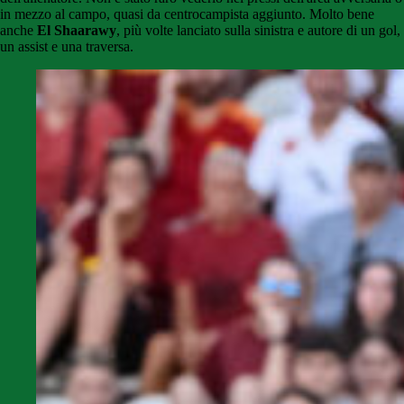
in mezzo al campo, quasi da centrocampista aggiunto. Molto bene
anche
El Shaarawy
, più volte lanciato sulla sinistra e autore di un gol,
un assist e una traversa.