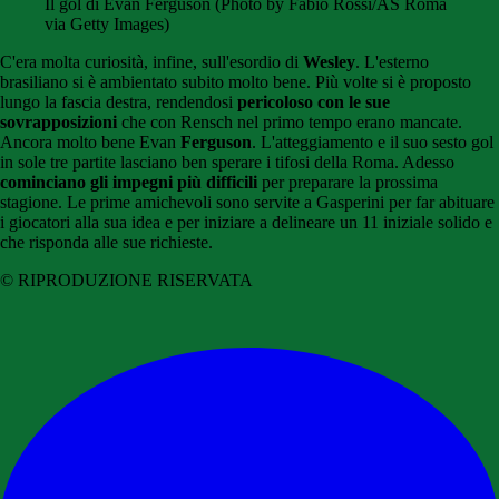
Il gol di Evan Ferguson (Photo by Fabio Rossi/AS Roma
via Getty Images)
C'era molta curiosità, infine, sull'esordio di
Wesley
. L'esterno
brasiliano si è ambientato subito molto bene. Più volte si è proposto
lungo la fascia destra, rendendosi
pericoloso con le sue
sovrapposizioni
che con Rensch nel primo tempo erano mancate.
Ancora molto bene Evan
Ferguson
. L'atteggiamento e il suo sesto gol
in sole tre partite lasciano ben sperare i tifosi della Roma. Adesso
cominciano gli impegni più difficili
per preparare la prossima
stagione. Le prime amichevoli sono servite a Gasperini per far abituare
i giocatori alla sua idea e per iniziare a delineare un 11 iniziale solido e
che risponda alle sue richieste.
© RIPRODUZIONE RISERVATA