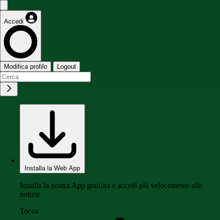
Accedi
Modifica profilo
Logout
Installa la Web App
Installa la nostra App gratuita e accedi più velocemente alle
notizie
Tocca