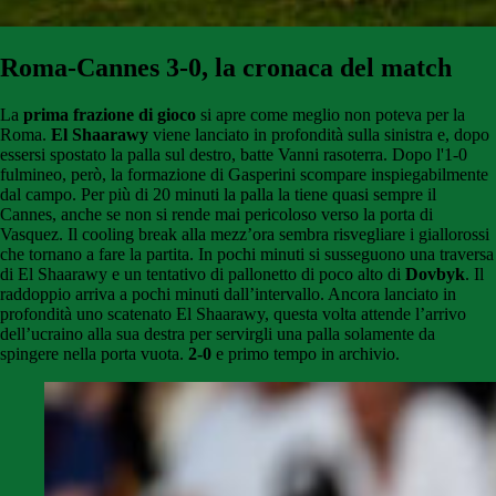
Roma-Cannes 3-0, la cronaca del match
La
prima frazione di gioco
si apre come meglio non poteva per la
Roma.
El Shaarawy
viene lanciato in profondità sulla sinistra e, dopo
essersi spostato la palla sul destro, batte Vanni rasoterra. Dopo l'1-0
fulmineo, però, la formazione di Gasperini scompare inspiegabilmente
dal campo. Per più di 20 minuti la palla la tiene quasi sempre il
Cannes, anche se non si rende mai pericoloso verso la porta di
Vasquez. Il cooling break alla mezz’ora sembra risvegliare i giallorossi
che tornano a fare la partita. In pochi minuti si susseguono una traversa
di El Shaarawy e un tentativo di pallonetto di poco alto di
Dovbyk
. Il
raddoppio arriva a pochi minuti dall’intervallo. Ancora lanciato in
profondità uno scatenato El Shaarawy, questa volta attende l’arrivo
dell’ucraino alla sua destra per servirgli una palla solamente da
spingere nella porta vuota.
2-0
e primo tempo in archivio.