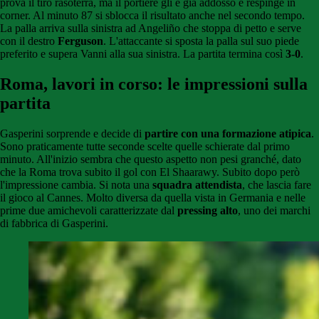
prova il tiro rasoterra, ma il portiere gli è già addosso e respinge in
corner. Al minuto 87 si sblocca il risultato anche nel secondo tempo.
La palla arriva sulla sinistra ad Angeliño che stoppa di petto e serve
con il destro
Ferguson
. L'attaccante si sposta la palla sul suo piede
preferito e supera Vanni alla sua sinistra. La partita termina così
3-0
.
Roma, lavori in corso: le impressioni sulla
partita
Gasperini sorprende e decide di
partire con una formazione atipica
.
Sono praticamente tutte seconde scelte quelle schierate dal primo
minuto. All'inizio sembra che questo aspetto non pesi granché, dato
che la Roma trova subito il gol con El Shaarawy. Subito dopo però
l'impressione cambia. Si nota una
squadra attendista
, che lascia fare
il gioco al Cannes. Molto diversa da quella vista in Germania e nelle
prime due amichevoli caratterizzate dal
pressing alto
, uno dei marchi
di fabbrica di Gasperini.