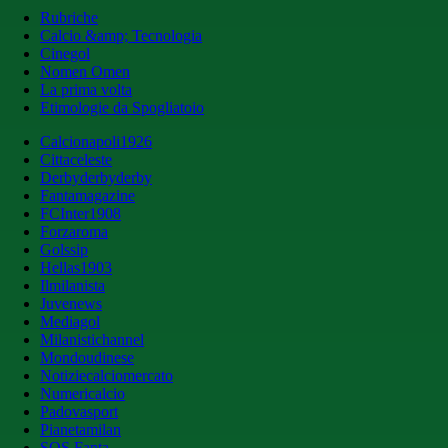
Rubriche
Calcio &amp; Tecnologia
Cinegol
Nomen Omen
La prima volta
Etimologie da Spogliatoio
Calcionapoli1926
Cittaceleste
Derbyderbyderby
Fantamagazine
FCInter1908
Forzaroma
Golssip
Hellas1903
Ilmilanista
Juvenews
Mediagol
Milanistichannel
Mondoudinese
Notiziecalciomercato
Numericalcio
Padovasport
Pianetamilan
SOS Fanta