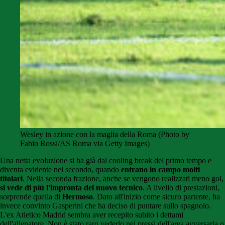
Wesley in azione con la maglia della Roma (Photo by
Fabio Rossi/AS Roma via Getty Images)
Una netta evoluzione si ha già dal cooling break del primo tempo e
diventa evidente nel secondo, quando
entrano in campo molti
titolari
. Nella seconda frazione, anche se vengono realizzati meno gol,
si vede di più l'impronta del nuovo tecnico
. A livello di prestazioni,
sorprende quella di
Hermoso
. Dato all'inizio come sicuro partente, ha
invece convinto Gasperini che ha deciso di puntare sullo spagnolo.
L'ex Atletico Madrid sembra aver recepito subito i dettami
dell'allenatore. Non è stato raro vederlo nei pressi dell'area avversaria o