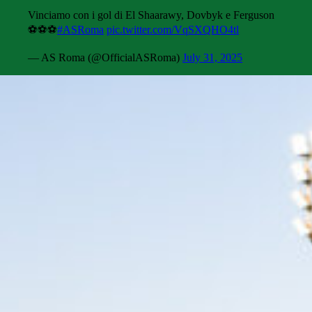
Vinciamo con i gol di El Shaarawy, Dovbyk e Ferguson
⚽️⚽️⚽️
#ASRoma
pic.twitter.com/VqSXQHO4tl
— AS Roma (@OfficialASRoma)
July 31, 2025