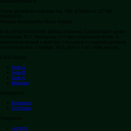
Derbyderbyderby.it
Testata giornalistica registrata Aut. Trib. di Milano n. 227 del
09/09/2016.
Direttore Responsabile: Marco Torretta
Il sito DerbyDerbyDerby affiliato al network Gazzanet non è gestito
direttamente RCS Mediagroup ed è unico responsabile di tutte le
informazioni (testuali o grafiche), i documenti o i materiali pubblicati
sul sito medesimo. Copyright 2019-2026 © Tutti i diritti riservati.
Calcio Italiano
Serie A
Serie B
Serie C
Dilettanti
Informazioni
Redazione
Chi Siamo
Trasparenza
Archivio