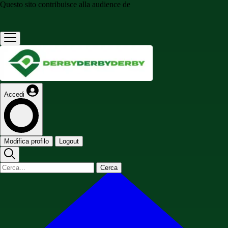
Questo sito contribuisce alla audience de
Accedi
Modifica profilo
Logout
Cerca