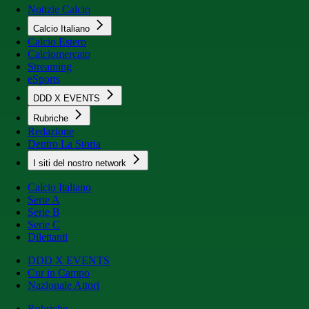
Notizie Calcio
Calcio Italiano
Calcio Estero
Calciomercato
Streaming
eSports
DDD X EVENTS
Rubriche
Redazione
Dentro La Storia
I siti del nostro network
Calcio Italiano
Serie A
Serie B
Serie C
Dilettanti
DDD X EVENTS
Cur in Campo
Nazionale Attori
Rubriche