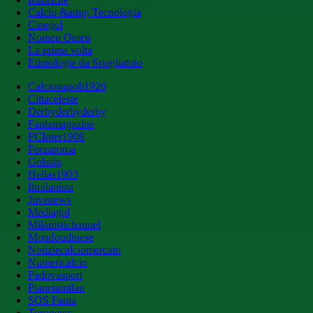
Calcio &amp; Tecnologia
Cinegol
Nomen Omen
La prima volta
Etimologie da Spogliatoio
Calcionapoli1926
Cittaceleste
Derbyderbyderby
Fantamagazine
FCInter1908
Forzaroma
Golssip
Hellas1903
Ilmilanista
Juvenews
Mediagol
Milanistichannel
Mondoudinese
Notiziecalciomercato
Numericalcio
Padovasport
Pianetamilan
SOS Fanta
Toronews