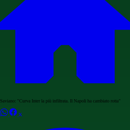
Saviano: "Curva Inter la più infiltrata. Il Napoli ha cambiato rotta"