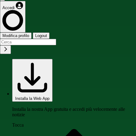
Accedi
Modifica profilo
Logout
Installa la Web App
Installa la nostra App gratuita e accedi più velocemente alle
notizie
Tocca