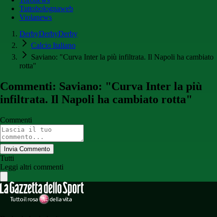
Tuttobolognaweb
Violanews
DerbyDerbyDerby
Calcio Italiano
Saviano: "Curva Inter la più infiltrata. Il Napoli ha cambiato
rotta"
Commenti: Saviano: "Curva Inter la più
infiltrata. Il Napoli ha cambiato rotta"
Commenti
Invia Commento
Tutti
Leggi altri commenti