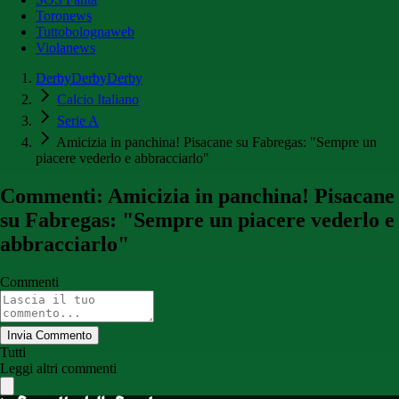
Toronews
Tuttobolognaweb
Violanews
DerbyDerbyDerby
Calcio Italiano
Serie A
Amicizia in panchina! Pisacane su Fabregas: "Sempre un
piacere vederlo e abbracciarlo"
Commenti: Amicizia in panchina! Pisacane
su Fabregas: "Sempre un piacere vederlo e
abbracciarlo"
Commenti
Invia Commento
Tutti
Leggi altri commenti