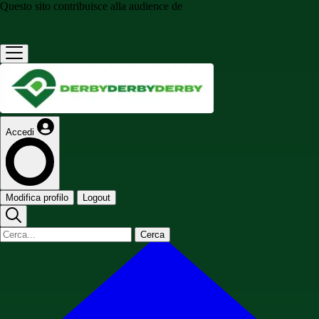
Questo sito contribuisce alla audience de
Accedi
Modifica profilo
Logout
Cerca