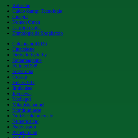
Rubriche
Calcio &amp; Tecnologia
Cinegol
Nomen Omen
La prima volta
Etimologie da Spogliatoio
Calcionapoli1926
Cittaceleste
Derbyderbyderby
Fantamagazine
FCInter1908
Forzaroma
Golssip
Hellas1903
Ilmilanista
Juvenews
Mediagol
Milanistichannel
Mondoudinese
Notiziecalciomercato
Numericalcio
Padovasport
Pianetamilan
SOS Fanta