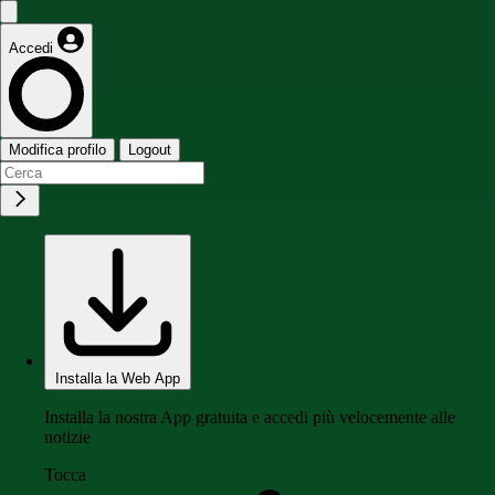
Accedi
Modifica profilo
Logout
Installa la Web App
Installa la nostra App gratuita e accedi più velocemente alle
notizie
Tocca