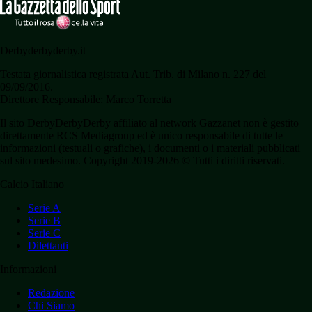
Derbyderbyderby.it
Testata giornalistica registrata Aut. Trib. di Milano n. 227 del
09/09/2016.
Direttore Responsabile: Marco Torretta
Il sito DerbyDerbyDerby affiliato al network Gazzanet non è gestito
direttamente RCS Mediagroup ed è unico responsabile di tutte le
informazioni (testuali o grafiche), i documenti o i materiali pubblicati
sul sito medesimo. Copyright 2019-2026 © Tutti i diritti riservati.
Calcio Italiano
Serie A
Serie B
Serie C
Dilettanti
Informazioni
Redazione
Chi Siamo