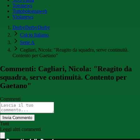
Toronews
Tuttobolognaweb
Violanews
DerbyDerbyDerby
Calcio Italiano
Serie A
Cagliari, Nicola: "Reagito da squadra, serve continuità.
Contento per Gaetano"
Commenti: Cagliari, Nicola: "Reagito da
squadra, serve continuità. Contento per
Gaetano"
Commenti
Invia Commento
Tutti
Leggi altri commenti