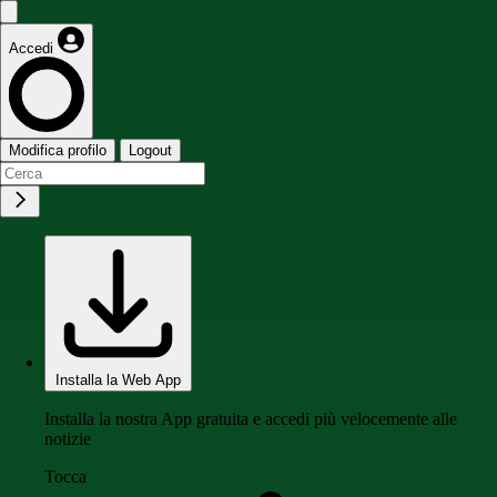
Accedi
Modifica profilo
Logout
Installa la Web App
Installa la nostra App gratuita e accedi più velocemente alle
notizie
Tocca