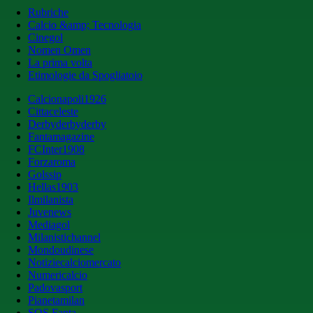
Rubriche
Calcio &amp; Tecnologia
Cinegol
Nomen Omen
La prima volta
Etimologie da Spogliatoio
Calcionapoli1926
Cittaceleste
Derbyderbyderby
Fantamagazine
FCInter1908
Forzaroma
Golssip
Hellas1903
Ilmilanista
Juvenews
Mediagol
Milanistichannel
Mondoudinese
Notiziecalciomercato
Numericalcio
Padovasport
Pianetamilan
SOS Fanta