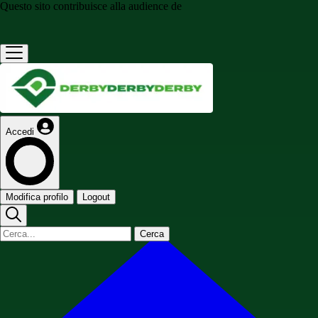
Questo sito contribuisce alla audience de
Accedi
Modifica profilo
Logout
Cerca