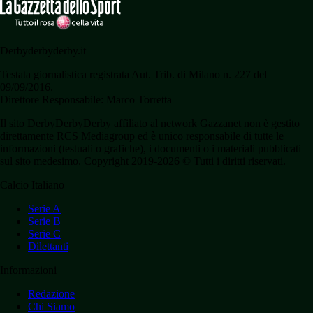
Derbyderbyderby.it
Testata giornalistica registrata Aut. Trib. di Milano n. 227 del
09/09/2016.
Direttore Responsabile: Marco Torretta
Il sito DerbyDerbyDerby affiliato al network Gazzanet non è gestito
direttamente RCS Mediagroup ed è unico responsabile di tutte le
informazioni (testuali o grafiche), i documenti o i materiali pubblicati
sul sito medesimo. Copyright 2019-2026 © Tutti i diritti riservati.
Calcio Italiano
Serie A
Serie B
Serie C
Dilettanti
Informazioni
Redazione
Chi Siamo