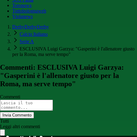
Toronews
Tuttobolognaweb
Violanews
DerbyDerbyDerby
Calcio Italiano
Serie A
ESCLUSIVA Luigi Garzya: "Gasperini è l'allenatore giusto
per la Roma, ma serve tempo"
Commenti: ESCLUSIVA Luigi Garzya:
"Gasperini è l'allenatore giusto per la
Roma, ma serve tempo"
Commenti
Invia Commento
Tutti
Leggi altri commenti