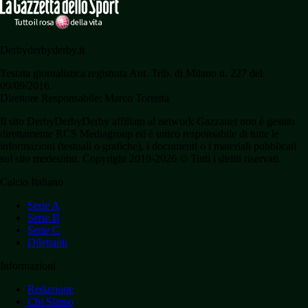
Derbyderbyderby.it
Testata giornalistica registrata Aut. Trib. di Milano n. 227 del
09/09/2016.
Direttore Responsabile: Marco Torretta
Il sito DerbyDerbyDerby affiliato al network Gazzanet non è gestito
direttamente RCS Mediagroup ed è unico responsabile di tutte le
informazioni (testuali o grafiche), i documenti o i materiali pubblicati
sul sito medesimo. Copyright 2019-2026 © Tutti i diritti riservati.
Calcio Italiano
Serie A
Serie B
Serie C
Dilettanti
Informazioni
Redazione
Chi Siamo