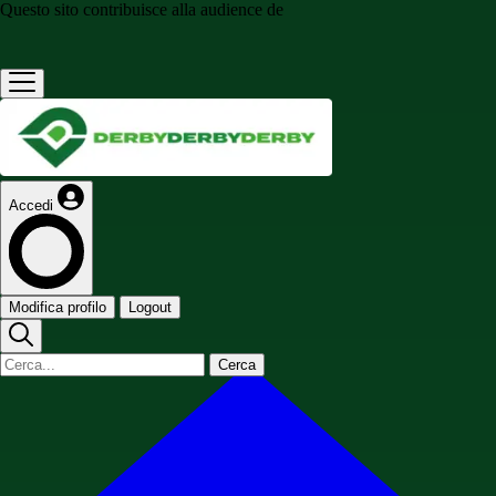
Questo sito contribuisce alla audience de
Accedi
Modifica profilo
Logout
Cerca