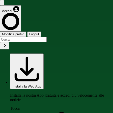
Accedi
Modifica profilo
Logout
Installa la Web App
Installa la nostra App gratuita e accedi più velocemente alle
notizie
Tocca