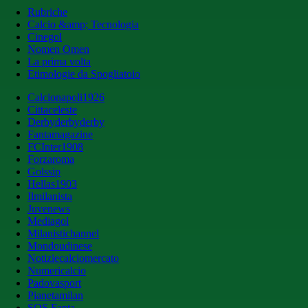
Rubriche
Calcio &amp; Tecnologia
Cinegol
Nomen Omen
La prima volta
Etimologie da Spogliatoio
Calcionapoli1926
Cittaceleste
Derbyderbyderby
Fantamagazine
FCInter1908
Forzaroma
Golssip
Hellas1903
Ilmilanista
Juvenews
Mediagol
Milanistichannel
Mondoudinese
Notiziecalciomercato
Numericalcio
Padovasport
Pianetamilan
SOS Fanta