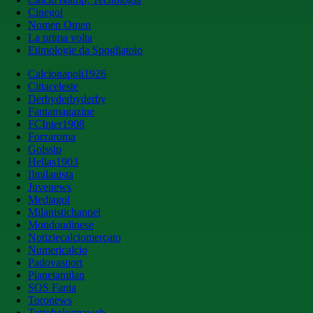
Cinegol
Nomen Omen
La prima volta
Etimologie da Spogliatoio
Calcionapoli1926
Cittaceleste
Derbyderbyderby
Fantamagazine
FCInter1908
Forzaroma
Golssip
Hellas1903
Ilmilanista
Juvenews
Mediagol
Milanistichannel
Mondoudinese
Notiziecalciomercato
Numericalcio
Padovasport
Pianetamilan
SOS Fanta
Toronews
Tuttobolognaweb