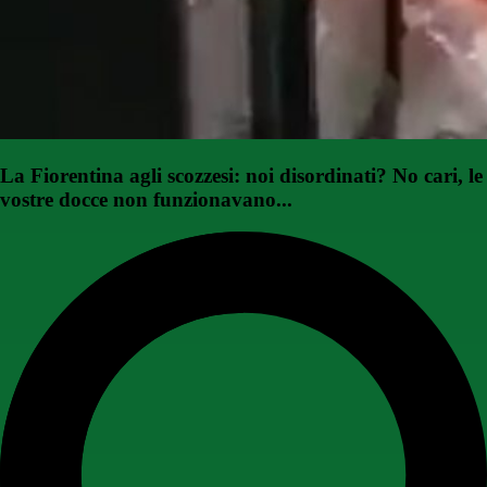
La Fiorentina agli scozzesi: noi disordinati? No cari, le
vostre docce non funzionavano...