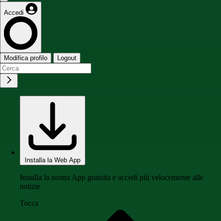
Accedi
Modifica profilo
Logout
Installa la Web App
Installa la nostra App gratuita e accedi più velocemente alle
notizie
Tocca