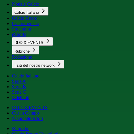
Notizie Calcio
Calcio Italiano
Calcio Estero
Calciomercato
Streaming
eSports
DDD X EVENTS
Rubriche
Redazione
I siti del nostro network
Calcio Italiano
Serie A
Serie B
Serie C
Dilettanti
DDD X EVENTS
Cur in Campo
Nazionale Attori
Rubriche
Calcio &amp; Tecnologia