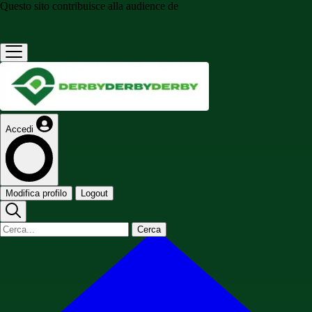
Questo sito contribuisce alla audience de
Accedi
Modifica profilo
Logout
Cerca