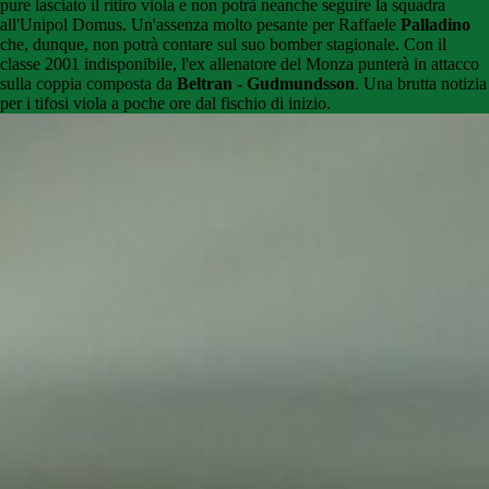
pure lasciato il ritiro viola e non potrà neanche seguire la squadra
all'Unipol Domus. Un'assenza molto pesante per Raffaele
Palladino
che, dunque, non potrà contare sul suo bomber stagionale. Con il
classe 2001 indisponibile, l'ex allenatore del Monza punterà in attacco
sulla coppia composta da
Beltran - Gudmundsson
. Una brutta notizia
per i tifosi viola a poche ore dal fischio di inizio.