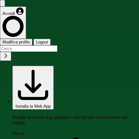
Accedi
Modifica profilo
Logout
Installa la Web App
Installa la nostra App gratuita e accedi più velocemente alle
notizie
Tocca