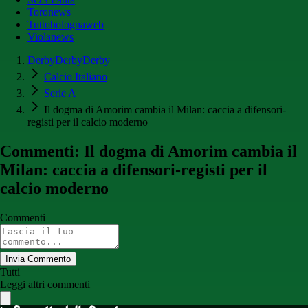
Toronews
Tuttobolognaweb
Violanews
DerbyDerbyDerby
Calcio Italiano
Serie A
Il dogma di Amorim cambia il Milan: caccia a difensori-
registi per il calcio moderno
Commenti: Il dogma di Amorim cambia il
Milan: caccia a difensori-registi per il
calcio moderno
Commenti
Invia Commento
Tutti
Leggi altri commenti