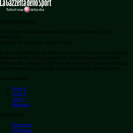
Derbyderbyderby.it
Testata giornalistica registrata Aut. Trib. di Milano n. 227 del
09/09/2016.
Direttore Responsabile: Marco Torretta
Il sito DerbyDerbyDerby affiliato al network Gazzanet non è gestito
direttamente RCS Mediagroup ed è unico responsabile di tutte le
informazioni (testuali o grafiche), i documenti o i materiali pubblicati
sul sito medesimo. Copyright 2019-2026 © Tutti i diritti riservati.
Calcio Italiano
Serie A
Serie B
Serie C
Dilettanti
Informazioni
Redazione
Chi Siamo