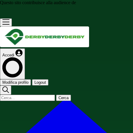
Questo sito contribuisce alla audience de
Accedi
Modifica profilo
Logout
Cerca