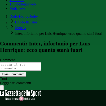
Tuttobolognaweb
Violanews
DerbyDerbyDerby
Calcio Italiano
Serie A
Inter, infortunio per Luis Henrique: ecco quanto starà fuori
Commenti: Inter, infortunio per Luis
Henrique: ecco quanto starà fuori
Commenti
Invia Commento
Tutti
Leggi altri commenti