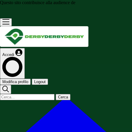
Questo sito contribuisce alla audience de
Accedi
Modifica profilo
Logout
Cerca