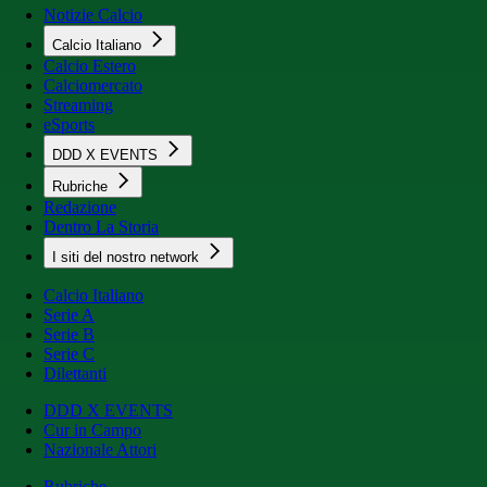
Notizie Calcio
Calcio Italiano
Calcio Estero
Calciomercato
Streaming
eSports
DDD X EVENTS
Rubriche
Redazione
Dentro La Storia
I siti del nostro network
Calcio Italiano
Serie A
Serie B
Serie C
Dilettanti
DDD X EVENTS
Cur in Campo
Nazionale Attori
Rubriche