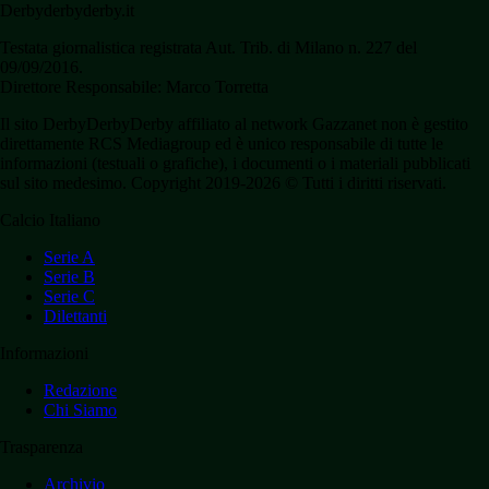
Derbyderbyderby.it
Testata giornalistica registrata Aut. Trib. di Milano n. 227 del
09/09/2016.
Direttore Responsabile: Marco Torretta
Il sito DerbyDerbyDerby affiliato al network Gazzanet non è gestito
direttamente RCS Mediagroup ed è unico responsabile di tutte le
informazioni (testuali o grafiche), i documenti o i materiali pubblicati
sul sito medesimo. Copyright 2019-2026 © Tutti i diritti riservati.
Calcio Italiano
Serie A
Serie B
Serie C
Dilettanti
Informazioni
Redazione
Chi Siamo
Trasparenza
Archivio