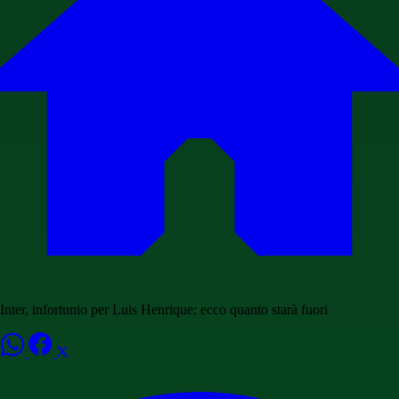
Inter, infortunio per Luis Henrique: ecco quanto starà fuori