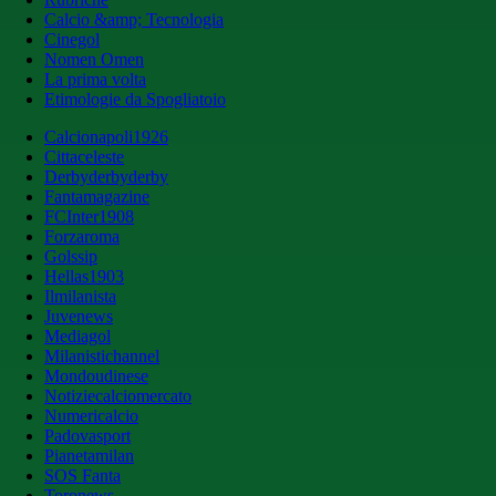
Calcio &amp; Tecnologia
Cinegol
Nomen Omen
La prima volta
Etimologie da Spogliatoio
Calcionapoli1926
Cittaceleste
Derbyderbyderby
Fantamagazine
FCInter1908
Forzaroma
Golssip
Hellas1903
Ilmilanista
Juvenews
Mediagol
Milanistichannel
Mondoudinese
Notiziecalciomercato
Numericalcio
Padovasport
Pianetamilan
SOS Fanta
Toronews