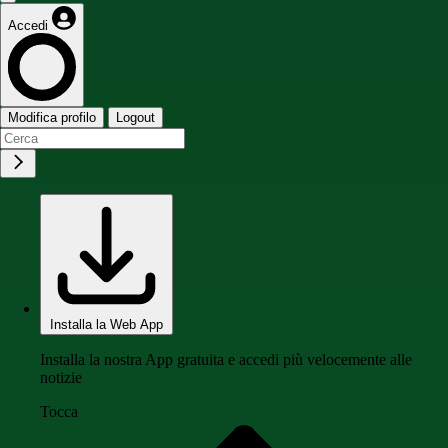
Accedi
Modifica profilo
Logout
Installa la Web App
Installa la nostra App gratuita e accedi più velocemente alle
notizie
Tocca