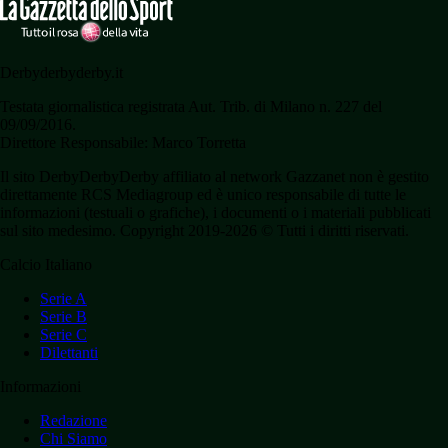
Derbyderbyderby.it
Testata giornalistica registrata Aut. Trib. di Milano n. 227 del
09/09/2016.
Direttore Responsabile: Marco Torretta
Il sito DerbyDerbyDerby affiliato al network Gazzanet non è gestito
direttamente RCS Mediagroup ed è unico responsabile di tutte le
informazioni (testuali o grafiche), i documenti o i materiali pubblicati
sul sito medesimo. Copyright 2019-2026 © Tutti i diritti riservati.
Calcio Italiano
Serie A
Serie B
Serie C
Dilettanti
Informazioni
Redazione
Chi Siamo