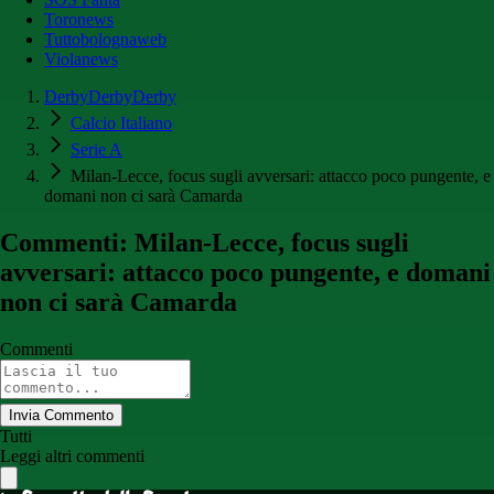
Toronews
Tuttobolognaweb
Violanews
DerbyDerbyDerby
Calcio Italiano
Serie A
Milan-Lecce, focus sugli avversari: attacco poco pungente, e
domani non ci sarà Camarda
Commenti: Milan-Lecce, focus sugli
avversari: attacco poco pungente, e domani
non ci sarà Camarda
Commenti
Invia Commento
Tutti
Leggi altri commenti