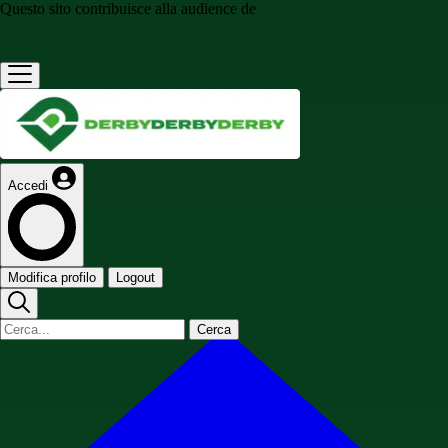
Questo sito contribuisce alla audience de
Accedi
Modifica profilo
Logout
Cerca