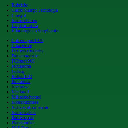
Rubriche
Calcio &amp; Tecnologia
Cinegol
Nomen Omen
La prima volta
Etimologie da Spogliatoio
Calcionapoli1926
Cittaceleste
Derbyderbyderby
Fantamagazine
FCInter1908
Forzaroma
Golssip
Hellas1903
Ilmilanista
Juvenews
Mediagol
Milanistichannel
Mondoudinese
Notiziecalciomercato
Numericalcio
Padovasport
Pianetamilan
SOS Fanta