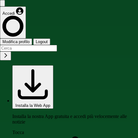
Accedi
Modifica profilo
Logout
Installa la Web App
Installa la nostra App gratuita e accedi più velocemente alle
notizie
Tocca