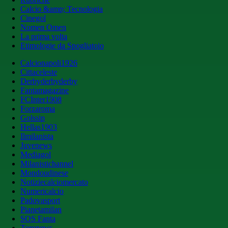
Calcio &amp; Tecnologia
Cinegol
Nomen Omen
La prima volta
Etimologie da Spogliatoio
Calcionapoli1926
Cittaceleste
Derbyderbyderby
Fantamagazine
FCInter1908
Forzaroma
Golssip
Hellas1903
Ilmilanista
Juvenews
Mediagol
Milanistichannel
Mondoudinese
Notiziecalciomercato
Numericalcio
Padovasport
Pianetamilan
SOS Fanta
Toronews