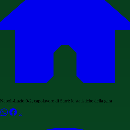
Napoli-Lazio 0-2, capolavoro di Sarri: le statistiche della gara