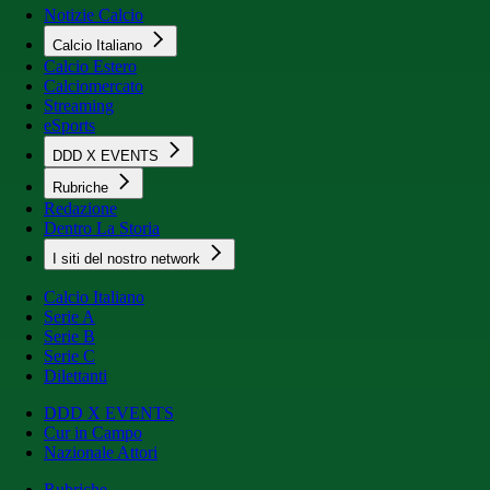
Notizie Calcio
Calcio Italiano
Calcio Estero
Calciomercato
Streaming
eSports
DDD X EVENTS
Rubriche
Redazione
Dentro La Storia
I siti del nostro network
Calcio Italiano
Serie A
Serie B
Serie C
Dilettanti
DDD X EVENTS
Cur in Campo
Nazionale Attori
Rubriche