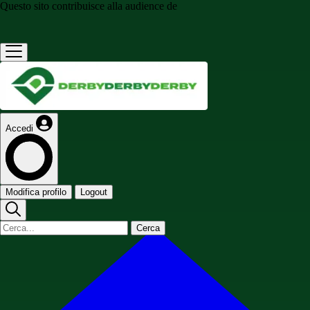
Questo sito contribuisce alla audience de
Accedi
Modifica profilo
Logout
Cerca