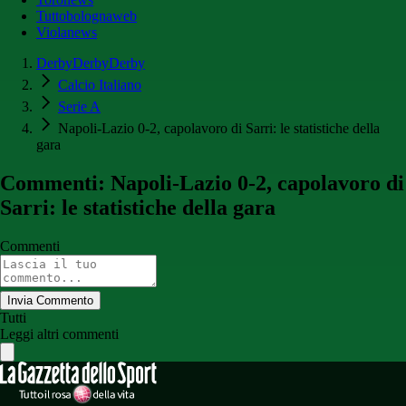
Tuttobolognaweb
Violanews
DerbyDerbyDerby
Calcio Italiano
Serie A
Napoli-Lazio 0-2, capolavoro di Sarri: le statistiche della
gara
Commenti: Napoli-Lazio 0-2, capolavoro di
Sarri: le statistiche della gara
Commenti
Invia Commento
Tutti
Leggi altri commenti