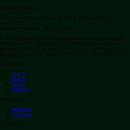
Derbyderbyderby.it
Testata giornalistica registrata Aut. Trib. di Milano n. 227 del
09/09/2016.
Direttore Responsabile: Marco Torretta
Il sito DerbyDerbyDerby affiliato al network Gazzanet non è gestito
direttamente RCS Mediagroup ed è unico responsabile di tutte le
informazioni (testuali o grafiche), i documenti o i materiali pubblicati
sul sito medesimo. Copyright 2019-2026 © Tutti i diritti riservati.
Calcio Italiano
Serie A
Serie B
Serie C
Dilettanti
Informazioni
Redazione
Chi Siamo
Trasparenza