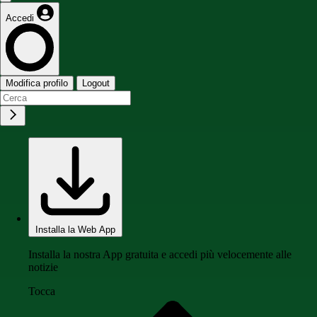
Accedi
Modifica profilo
Logout
Installa la Web App
Installa la nostra App gratuita e accedi più velocemente alle
notizie
Tocca