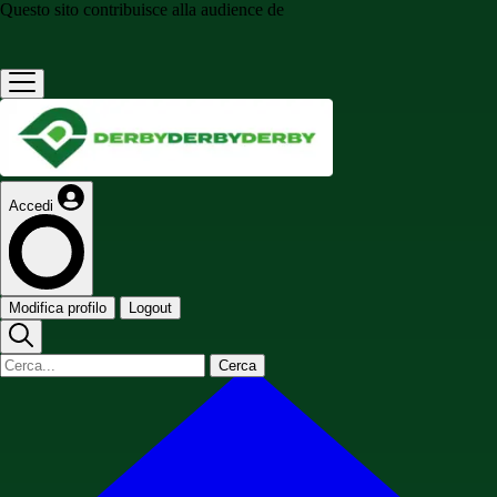
Questo sito contribuisce alla audience de
Accedi
Modifica profilo
Logout
Cerca