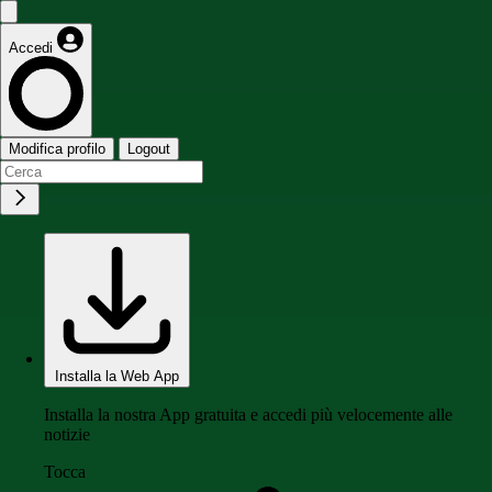
Accedi
Modifica profilo
Logout
Installa la Web App
Installa la nostra App gratuita e accedi più velocemente alle
notizie
Tocca