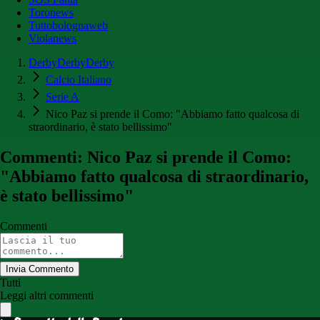
Toronews
Tuttobolognaweb
Violanews
DerbyDerbyDerby
Calcio Italiano
Serie A
Nico Paz si prende il Como: "Abbiamo fatto qualcosa di
straordinario, è stato bellissimo"
Commenti: Nico Paz si prende il Como:
"Abbiamo fatto qualcosa di straordinario,
è stato bellissimo"
Commenti
Invia Commento
Tutti
Leggi altri commenti