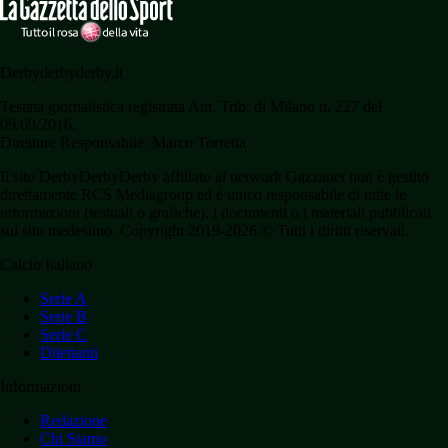
Derbyderbyderby.it
Testata giornalistica registrata Aut. Trib. di Milano n. 227 del
09/09/2016.
Direttore Responsabile: Marco Torretta
Il sito DerbyDerbyDerby affiliato al network Gazzanet non è gestito
direttamente RCS Mediagroup ed è unico responsabile di tutte le
informazioni (testuali o grafiche), i documenti o i materiali pubblicati
sul sito medesimo. Copyright 2019-2026 © Tutti i diritti riservati.
Calcio Italiano
Serie A
Serie B
Serie C
Dilettanti
Informazioni
Redazione
Chi Siamo