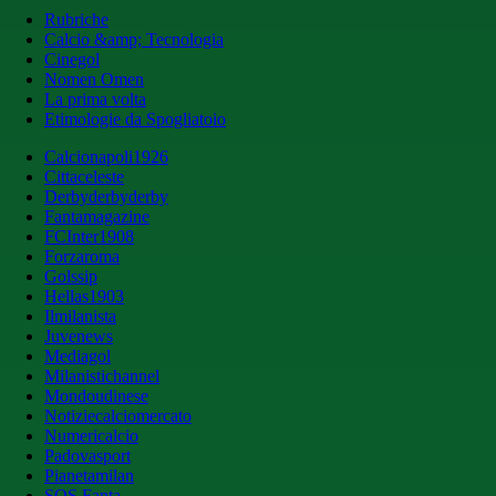
Rubriche
Calcio &amp; Tecnologia
Cinegol
Nomen Omen
La prima volta
Etimologie da Spogliatoio
Calcionapoli1926
Cittaceleste
Derbyderbyderby
Fantamagazine
FCInter1908
Forzaroma
Golssip
Hellas1903
Ilmilanista
Juvenews
Mediagol
Milanistichannel
Mondoudinese
Notiziecalciomercato
Numericalcio
Padovasport
Pianetamilan
SOS Fanta