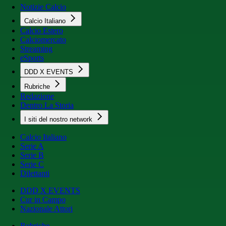
Notizie Calcio
Calcio Italiano
Calcio Estero
Calciomercato
Streaming
eSports
DDD X EVENTS
Rubriche
Redazione
Dentro La Storia
I siti del nostro network
Calcio Italiano
Serie A
Serie B
Serie C
Dilettanti
DDD X EVENTS
Cur in Campo
Nazionale Attori
Rubriche