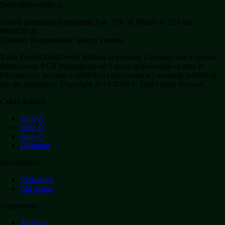
Derbyderbyderby.it
Testata giornalistica registrata Aut. Trib. di Milano n. 227 del
09/09/2016.
Direttore Responsabile: Marco Torretta
Il sito DerbyDerbyDerby affiliato al network Gazzanet non è gestito
direttamente RCS Mediagroup ed è unico responsabile di tutte le
informazioni (testuali o grafiche), i documenti o i materiali pubblicati
sul sito medesimo. Copyright 2019-2026 © Tutti i diritti riservati.
Calcio Italiano
Serie A
Serie B
Serie C
Dilettanti
Informazioni
Redazione
Chi Siamo
Trasparenza
Archivio