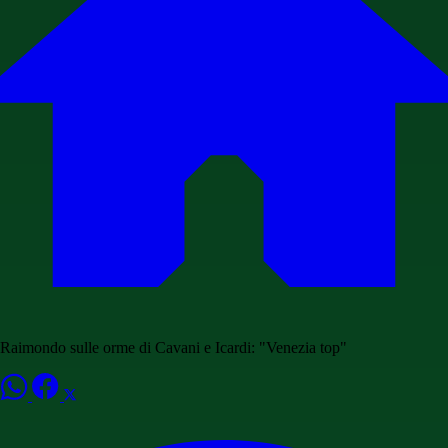
Raimondo sulle orme di Cavani e Icardi: "Venezia top"