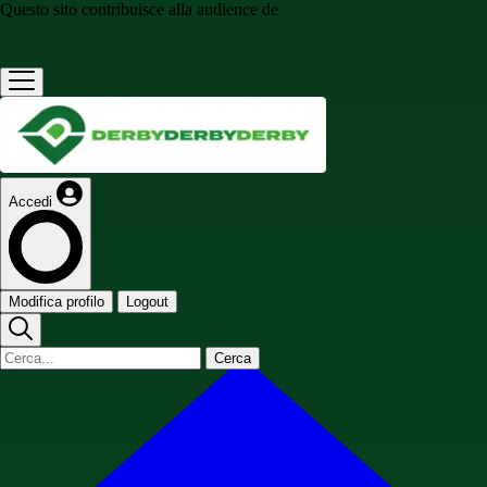
Questo sito contribuisce alla audience de
Accedi
Modifica profilo
Logout
Cerca