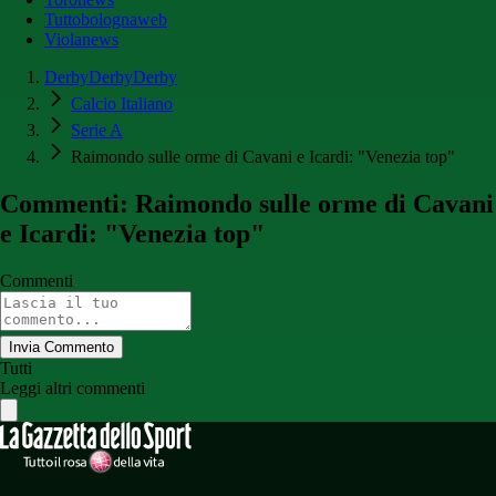
Tuttobolognaweb
Violanews
DerbyDerbyDerby
Calcio Italiano
Serie A
Raimondo sulle orme di Cavani e Icardi: "Venezia top"
Commenti: Raimondo sulle orme di Cavani
e Icardi: "Venezia top"
Commenti
Invia Commento
Tutti
Leggi altri commenti