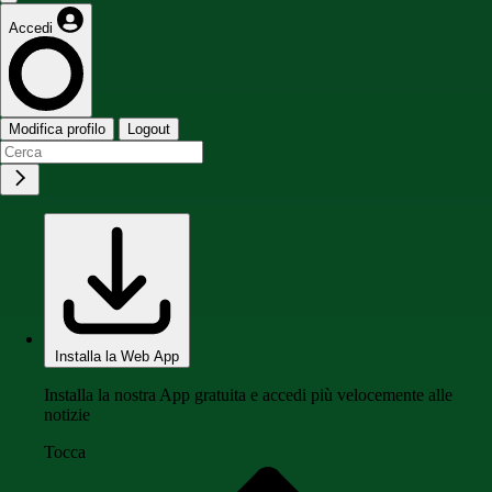
Accedi
Modifica profilo
Logout
Installa la Web App
Installa la nostra App gratuita e accedi più velocemente alle
notizie
Tocca