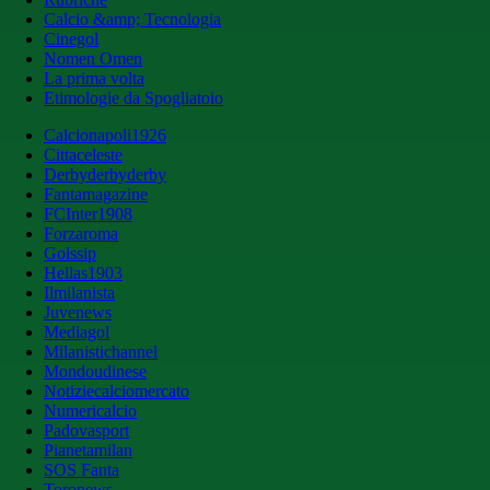
Calcio &amp; Tecnologia
Cinegol
Nomen Omen
La prima volta
Etimologie da Spogliatoio
Calcionapoli1926
Cittaceleste
Derbyderbyderby
Fantamagazine
FCInter1908
Forzaroma
Golssip
Hellas1903
Ilmilanista
Juvenews
Mediagol
Milanistichannel
Mondoudinese
Notiziecalciomercato
Numericalcio
Padovasport
Pianetamilan
SOS Fanta
Toronews