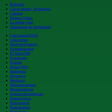
Rubriche
Calcio &amp; Tecnologia
Cinegol
Nomen Omen
La prima volta
Etimologie da Spogliatoio
Calcionapoli1926
Cittaceleste
Derbyderbyderby
Fantamagazine
FCInter1908
Forzaroma
Golssip
Hellas1903
Ilmilanista
Juvenews
Mediagol
Milanistichannel
Mondoudinese
Notiziecalciomercato
Numericalcio
Padovasport
Pianetamilan
SOS Fanta