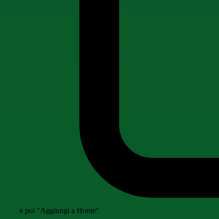
e poi "Aggiungi a Home"