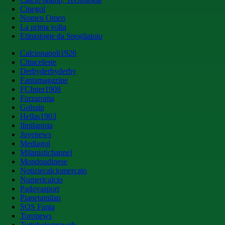
Cinegol
Nomen Omen
La prima volta
Etimologie da Spogliatoio
Calcionapoli1926
Cittaceleste
Derbyderbyderby
Fantamagazine
FCInter1908
Forzaroma
Golssip
Hellas1903
Ilmilanista
Juvenews
Mediagol
Milanistichannel
Mondoudinese
Notiziecalciomercato
Numericalcio
Padovasport
Pianetamilan
SOS Fanta
Toronews
Tuttobolognaweb