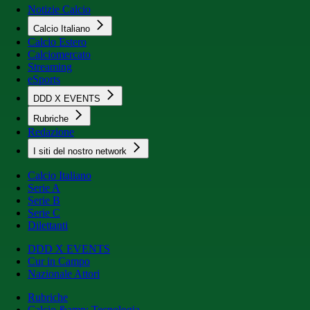
Notizie Calcio
Calcio Italiano
Calcio Estero
Calciomercato
Streaming
eSports
DDD X EVENTS
Rubriche
Redazione
I siti del nostro network
Calcio Italiano
Serie A
Serie B
Serie C
Dilettanti
DDD X EVENTS
Cur in Campo
Nazionale Attori
Rubriche
Calcio &amp; Tecnologia