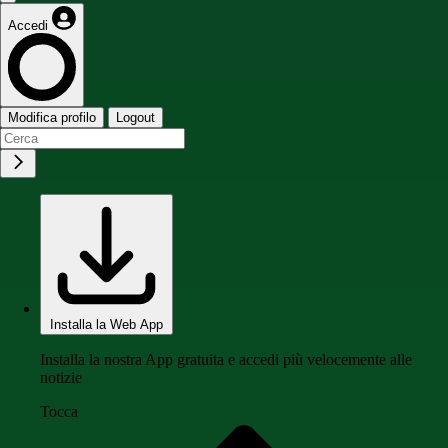
Accedi
Modifica profilo
Logout
Installa la Web App
Installa la nostra App gratuita e accedi più velocemente alle
notizie
Tocca