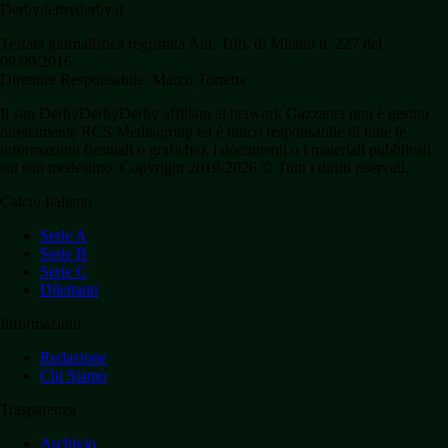
Derbyderbyderby.it
Testata giornalistica registrata Aut. Trib. di Milano n. 227 del
09/09/2016.
Direttore Responsabile: Marco Torretta
Il sito DerbyDerbyDerby affiliato al network Gazzanet non è gestito
direttamente RCS Mediagroup ed è unico responsabile di tutte le
informazioni (testuali o grafiche), i documenti o i materiali pubblicati
sul sito medesimo. Copyright 2019-2026 © Tutti i diritti riservati.
Calcio Italiano
Serie A
Serie B
Serie C
Dilettanti
Informazioni
Redazione
Chi Siamo
Trasparenza
Archivio