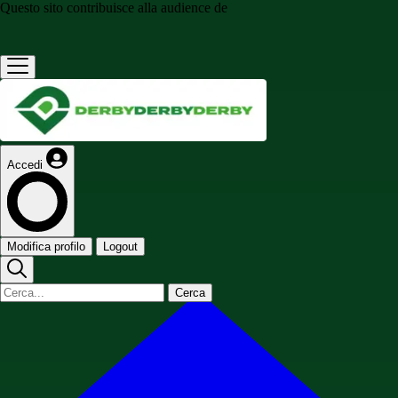
Questo sito contribuisce alla audience de
Accedi
Modifica profilo
Logout
Cerca