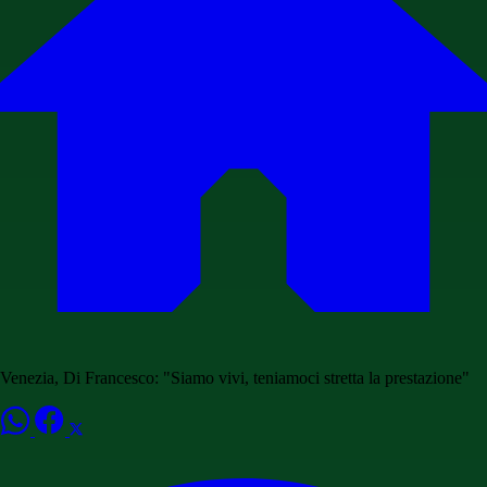
Venezia, Di Francesco: "Siamo vivi, teniamoci stretta la prestazione"