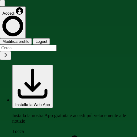
Accedi
Modifica profilo
Logout
Installa la Web App
Installa la nostra App gratuita e accedi più velocemente alle
notizie
Tocca