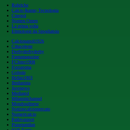
Rubriche
Calcio &amp; Tecnologia
Cinegol
Nomen Omen
La prima volta
Etimologie da Spogliatoio
Calcionapoli1926
Cittaceleste
Derbyderbyderby
Fantamagazine
FCInter1908
Forzaroma
Golssip
Hellas1903
Ilmilanista
Juvenews
Mediagol
Milanistichannel
Mondoudinese
Notiziecalciomercato
Numericalcio
Padovasport
Pianetamilan
SOS Fanta