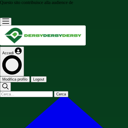
Questo sito contribuisce alla audience de
Accedi
Modifica profilo
Logout
Cerca