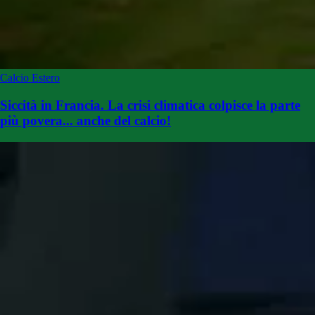
Calcio Estero
Siccità in Francia. La crisi climatica colpisce la parte
più povera... anche del calcio!