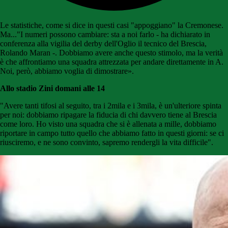
Le statistiche, come si dice in questi casi "appoggiano" la Cremonese.
Ma..."I numeri possono cambiare: sta a noi farlo - ha dichiarato in
conferenza alla vigilia del derby dell'Oglio il tecnico del Brescia,
Rolando Maran -. Dobbiamo avere anche questo stimolo, ma la verità
è che affrontiamo una squadra attrezzata per andare direttamente in A.
Noi, però, abbiamo voglia di dimostrare».
Allo stadio Zini domani alle 14
"Avere tanti tifosi al seguito, tra i 2mila e i 3mila, è un'ulteriore spinta
per noi: dobbiamo ripagare la fiducia di chi davvero tiene al Brescia
come loro. Ho visto una squadra che si è allenata a mille, dobbiamo
riportare in campo tutto quello che abbiamo fatto in questi giorni: se ci
riusciremo, e ne sono convinto, sapremo rendergli la vita difficile".