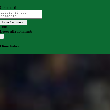
Commenti
Invia Commento
Tutti
Leggi altri commenti
Ultime Notizie