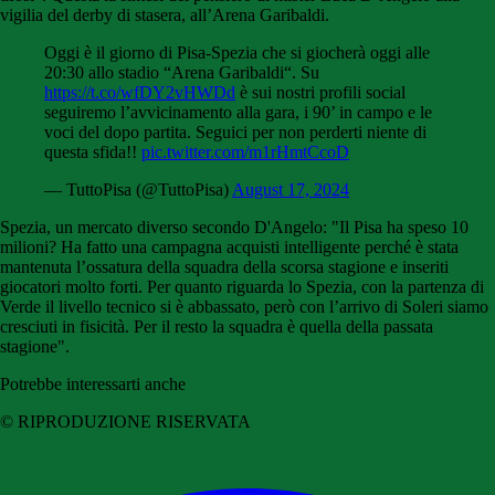
vigilia del derby di stasera, all’Arena Garibaldi.
Oggi è il giorno di Pisa-Spezia che si giocherà oggi alle
20:30 allo stadio “Arena Garibaldi“. Su
https://t.co/wfDY2vHWDd
è sui nostri profili social
seguiremo l’avvicinamento alla gara, i 90’ in campo e le
voci del dopo partita. Seguici per non perderti niente di
questa sfida!!
pic.twitter.com/m1rHmtCcoD
— TuttoPisa (@TuttoPisa)
August 17, 2024
Spezia, un mercato diverso secondo D'Angelo: "Il Pisa ha speso 10
milioni? Ha fatto una campagna acquisti intelligente perché è stata
mantenuta l’ossatura della squadra della scorsa stagione e inseriti
giocatori molto forti. Per quanto riguarda lo Spezia, con la partenza di
Verde il livello tecnico si è abbassato, però con l’arrivo di Soleri siamo
cresciuti in fisicità. Per il resto la squadra è quella della passata
stagione".
Potrebbe interessarti anche
© RIPRODUZIONE RISERVATA