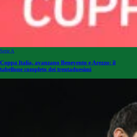
Serie A
Coppa Italia, avanzano Benevento e Arezzo: il
tabellone completo dei trentaduesimi