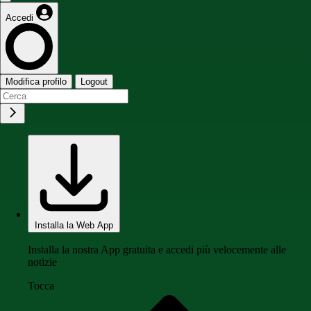
Accedi
Modifica profilo
Logout
Installa la Web App
Installa la nostra App gratuita e accedi più velocemente alle
notizie
Tocca