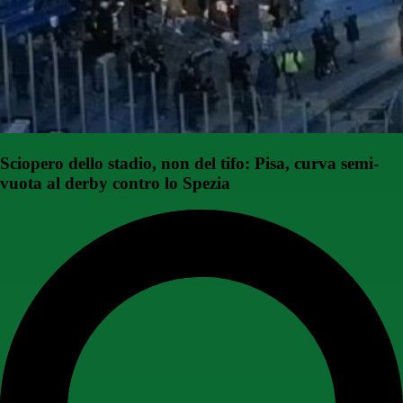
Sciopero dello stadio, non del tifo: Pisa, curva semi-
vuota al derby contro lo Spezia