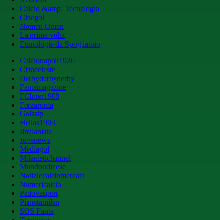
Calcio &amp; Tecnologia
Cinegol
Nomen Omen
La prima volta
Etimologie da Spogliatoio
Calcionapoli1926
Cittaceleste
Derbyderbyderby
Fantamagazine
FCInter1908
Forzaroma
Golssip
Hellas1903
Ilmilanista
Juvenews
Mediagol
Milanistichannel
Mondoudinese
Notiziecalciomercato
Numericalcio
Padovasport
Pianetamilan
SOS Fanta
Toronews