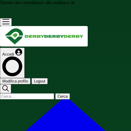
Questo sito contribuisce alla audience de
Accedi
Modifica profilo
Logout
Cerca