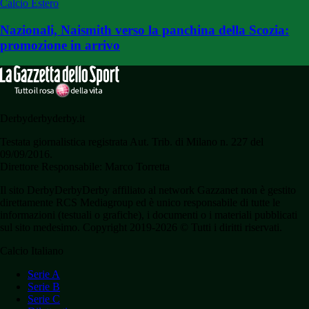
Calcio Estero
Nazionali, Naismith verso la panchina della Scozia:
promozione in arrivo
Derbyderbyderby.it
Testata giornalistica registrata Aut. Trib. di Milano n. 227 del
09/09/2016.
Direttore Responsabile: Marco Torretta
Il sito DerbyDerbyDerby affiliato al network Gazzanet non è gestito
direttamente RCS Mediagroup ed è unico responsabile di tutte le
informazioni (testuali o grafiche), i documenti o i materiali pubblicati
sul sito medesimo. Copyright 2019-2026 © Tutti i diritti riservati.
Calcio Italiano
Serie A
Serie B
Serie C