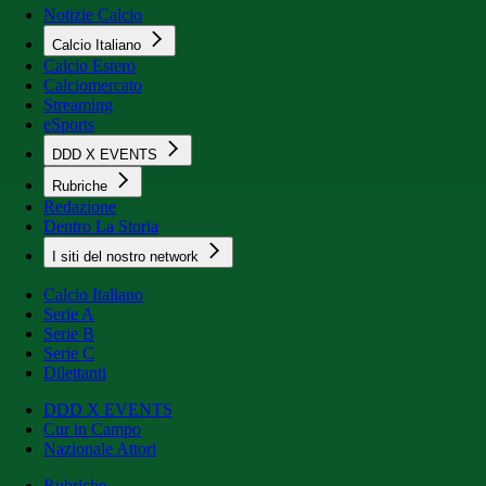
Notizie Calcio
Calcio Italiano
Calcio Estero
Calciomercato
Streaming
eSports
DDD X EVENTS
Rubriche
Redazione
Dentro La Storia
I siti del nostro network
Calcio Italiano
Serie A
Serie B
Serie C
Dilettanti
DDD X EVENTS
Cur in Campo
Nazionale Attori
Rubriche