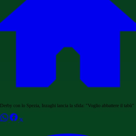
Derby con lo Spezia, Inzaghi lancia la sfida: "Voglio abbattere il tabù"