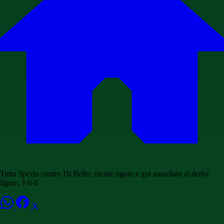
Tutta Spezia contro Di Bello: niente rigore e gol annullato al derby
ligure, è 0-0