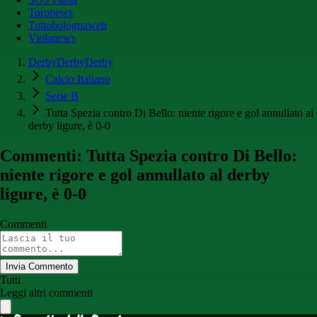
Toronews
Tuttobolognaweb
Violanews
DerbyDerbyDerby
Calcio Italiano
Serie B
Tutta Spezia contro Di Bello: niente rigore e gol annullato al
derby ligure, è 0-0
Commenti: Tutta Spezia contro Di Bello:
niente rigore e gol annullato al derby
ligure, è 0-0
Commenti
Invia Commento
Tutti
Leggi altri commenti