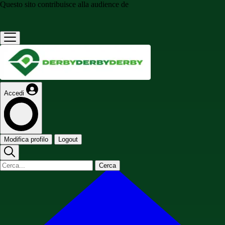
Questo sito contribuisce alla audience de
Accedi
Modifica profilo
Logout
Cerca