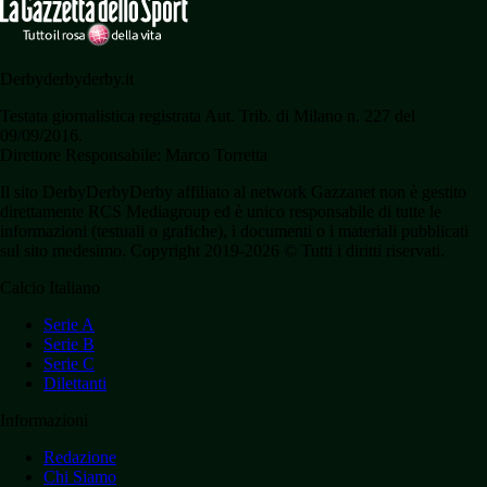
Derbyderbyderby.it
Testata giornalistica registrata Aut. Trib. di Milano n. 227 del
09/09/2016.
Direttore Responsabile: Marco Torretta
Il sito DerbyDerbyDerby affiliato al network Gazzanet non è gestito
direttamente RCS Mediagroup ed è unico responsabile di tutte le
informazioni (testuali o grafiche), i documenti o i materiali pubblicati
sul sito medesimo. Copyright 2019-2026 © Tutti i diritti riservati.
Calcio Italiano
Serie A
Serie B
Serie C
Dilettanti
Informazioni
Redazione
Chi Siamo