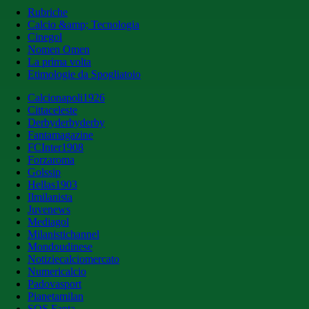
Rubriche
Calcio &amp; Tecnologia
Cinegol
Nomen Omen
La prima volta
Etimologie da Spogliatoio
Calcionapoli1926
Cittaceleste
Derbyderbyderby
Fantamagazine
FCInter1908
Forzaroma
Golssip
Hellas1903
Ilmilanista
Juvenews
Mediagol
Milanistichannel
Mondoudinese
Notiziecalciomercato
Numericalcio
Padovasport
Pianetamilan
SOS Fanta