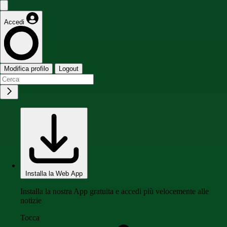
Accedi
Modifica profilo
Logout
Installa la Web App
Installa la nostra App gratuita e accedi più velocemente alle
notizie
Tocca