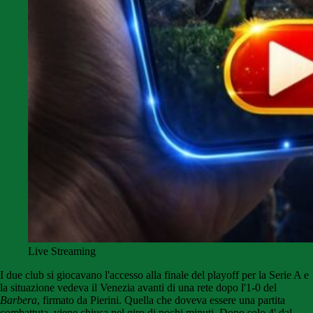
Live Streaming
I due club si giocavano l'accesso alla finale del playoff per la Serie A e
la situazione vedeva il Venezia avanti di una rete dopo l'1-0 del
Barbera
, firmato da Pierini. Quella che doveva essere una partita
combattuta, viene chiusa nel giro di pochi minuti. Dopo solo 4' dal