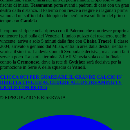
fischio di inizio,
Tessamann
porta avanti i padroni di casa con un gran
destro dalla distanza. Il Palermo non riesce a reagire e i lagunari prima
vanno ad un soffio dal raddoppio che però arriva sul finire del primo
tempo con
Candela
.
Il copione si ripete nella ripresa con il Palermo che non riesce proprio a
contenere i giri palla del Venezia. L'unico guizzo dei rosanero, quello
vincente, arriva a solo 5 minuti dalla fine con
Chaka Traoré
. Il classe
2004, arrivato a gennaio dal Milan, entra in area dalla destra, rientra e
scarica il sinistro. La deviazione di Svoboda è decisiva, ma a conti fatti
serve a poco. La partita termina 2-1 e il Venezia vola così in finale
contro la
Cremonese
, dove la rete di
Gytkjær
sarà decisiva per la
promozione in Serie A della squadra di
Vanoli
.
CLICCA QUI PER GUARDARE IL GRANDE CALCIO IN
DIRETTA LIVE ED ACCEDERE ALLO STREAMING TV
GRATIS CON BET365
© RIPRODUZIONE RISERVATA