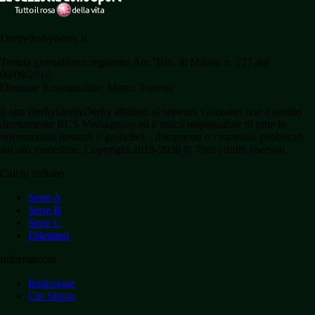
Derbyderbyderby.it
Testata giornalistica registrata Aut. Trib. di Milano n. 227 del
09/09/2016.
Direttore Responsabile: Marco Torretta
Il sito DerbyDerbyDerby affiliato al network Gazzanet non è gestito
direttamente RCS Mediagroup ed è unico responsabile di tutte le
informazioni (testuali o grafiche), i documenti o i materiali pubblicati
sul sito medesimo. Copyright 2019-2026 © Tutti i diritti riservati.
Calcio Italiano
Serie A
Serie B
Serie C
Dilettanti
Informazioni
Redazione
Chi Siamo