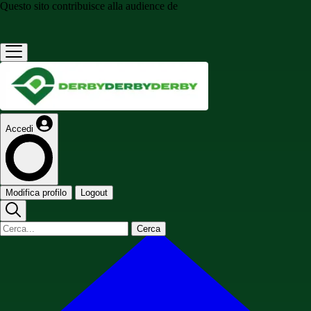
Questo sito contribuisce alla audience de
Accedi
Modifica profilo
Logout
Cerca