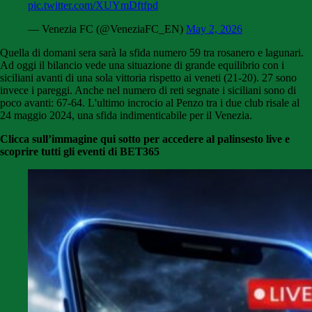
pic.twitter.com/XUYmDftfpd
— Venezia FC (@VeneziaFC_EN)
May 2, 2026
Quella di domani sera sarà la sfida numero 59 tra rosanero e lagunari.
Ad oggi il bilancio vede una situazione di grande equilibrio con i
siciliani avanti di una sola vittoria rispetto ai veneti (21-20). 27 sono
invece i pareggi. Anche nel numero di reti segnate i siciliani sono di
poco avanti: 67-64. L'ultimo incrocio al Penzo tra i due club risale al
24 maggio 2024, una sfida indimenticabile per il Venezia.
Clicca sull’immagine qui sotto per accedere al palinsesto live e
scoprire tutti gli eventi di BET365