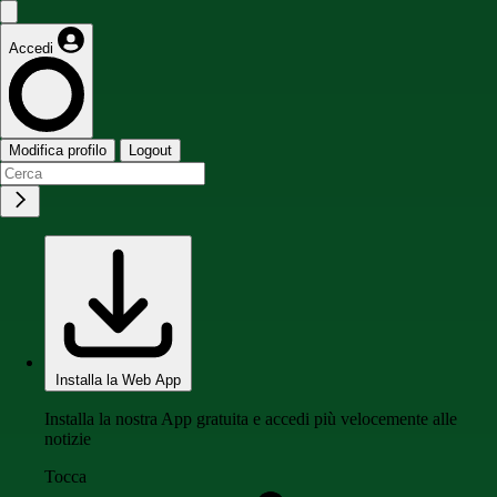
Accedi
Modifica profilo
Logout
Installa la Web App
Installa la nostra App gratuita e accedi più velocemente alle
notizie
Tocca