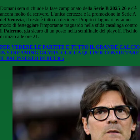
Domani sera si chiude la fase campionato della
Serie B 2025-26
e c'è
ancora molto da scrivere. L'unica certezza è la promozione in Serie A
del
Venezia
, il resto è tutto da decidere. Proprio i lagunari avranno
modo di festeggiare l'importante traguardo nella sfida casalinga contro
il
Palermo
, già sicuro di un posto nella semifinale del playoff. Fischio
di inizio alle ore 21.
PER VEDERE LE PARTITE E TUTTO IL GRANDE CALCIO
IN STREAMING GRATIS, CLICCA QUI PER CONSULTARE
IL PALINSESTO DI BET365