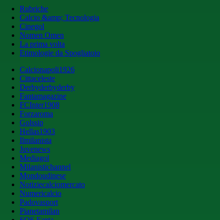
Rubriche
Calcio &amp; Tecnologia
Cinegol
Nomen Omen
La prima volta
Etimologie da Spogliatoio
Calcionapoli1926
Cittaceleste
Derbyderbyderby
Fantamagazine
FCInter1908
Forzaroma
Golssip
Hellas1903
Ilmilanista
Juvenews
Mediagol
Milanistichannel
Mondoudinese
Notiziecalciomercato
Numericalcio
Padovasport
Pianetamilan
SOS Fanta