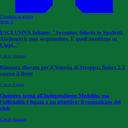
Continua la lettura
Serie A
ESCLUSIVA Iuliano: "Juventus, fiducia in Spalletti.
Alajbegovic può sorprendere. E quell'aneddoto su
Lippi..."
Calcio Italiano
Rimonta sfiorata per il Venezia di Stroppa: finisce 2-2
contro il Brest
Calcio Estero
Quintero torna all'Independiente Medellin, ma
l'ufficialità è legata a un obiettivo: il comunicato del
club
Calcio Italiano