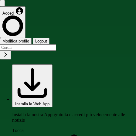
Accedi
Modifica profilo
Logout
Installa la Web App
Installa la nostra App gratuita e accedi più velocemente alle
notizie
Tocca