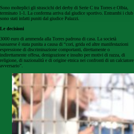
Sono molteplici gli strascichi del derby di Serie C tra Torres e Olbia,
terminato 1-1. La conferma arriva dal giudice sportivo. Entrambi i club
sono stati infatti puniti dal giudice Palazzi.
Le decisioni
3000 euro di ammenda alla Torres padrona di casa. La società
sassarese è stata punita a causa di “cori, grida ed altre manifestazioni
espressione di discriminazione comportanti, direttamente o
indirettamente offesa, denigrazione e insulto per motivi di razza, di
religione, di nazionalità e di origine etnica nei confronti di un calciatore
avversario”.