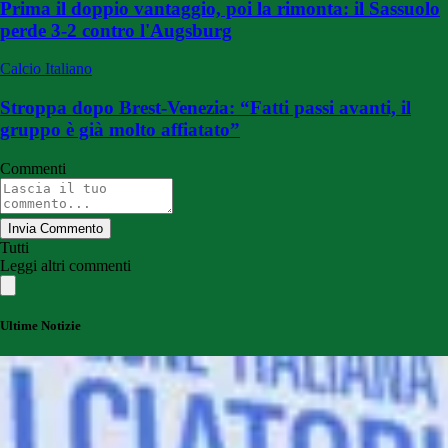
Prima il doppio vantaggio, poi la rimonta: il Sassuolo
perde 3-2 contro l'Augsburg
Calcio Italiano
Stroppa dopo Brest-Venezia: “Fatti passi avanti, il
gruppo è già molto affiatato”
Commenti
Invia Commento
Tutti
Leggi altri commenti
Ultime Notizie