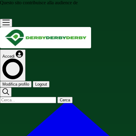
Questo sito contribuisce alla audience de
Accedi
Modifica profilo
Logout
Cerca