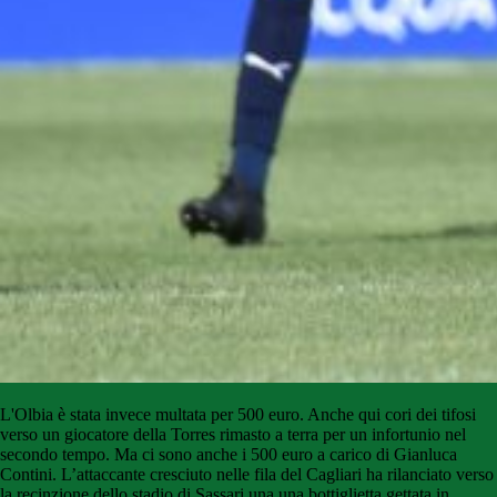
L'Olbia è stata invece multata per 500 euro. Anche qui cori dei tifosi
verso un giocatore della Torres rimasto a terra per un infortunio nel
secondo tempo. Ma ci sono anche i 500 euro a carico di Gianluca
Contini. L’attaccante cresciuto nelle fila del Cagliari ha rilanciato verso
la recinzione dello stadio di Sassari una una bottiglietta gettata in