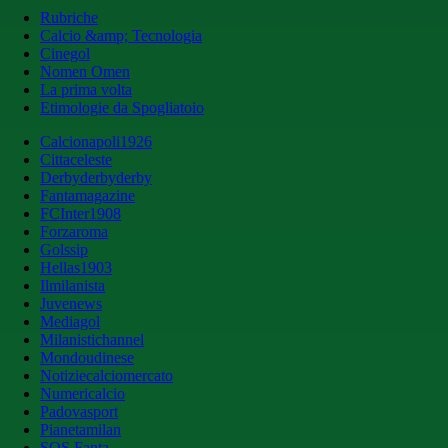
Rubriche
Calcio &amp; Tecnologia
Cinegol
Nomen Omen
La prima volta
Etimologie da Spogliatoio
Calcionapoli1926
Cittaceleste
Derbyderbyderby
Fantamagazine
FCInter1908
Forzaroma
Golssip
Hellas1903
Ilmilanista
Juvenews
Mediagol
Milanistichannel
Mondoudinese
Notiziecalciomercato
Numericalcio
Padovasport
Pianetamilan
SOS Fanta