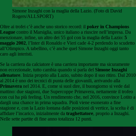
Simone Inzaghi con la maglia della Lazio. (Foto di David
Rogers/ALLSPORT)
Oltre ai trofei c’è anche uno storico record: il
poker in Champions
League
contro il Marsiglia, unico italiano a riuscire nell’impresa. Da
menzionare, infine, un altro dei 55 gol con la maglia della Lazio:
5
maggio 2002
, l’Inter di Ronaldo e Vieri cade 4-2 perdendo lo scudetto
all’Olimpico. A tabellino, c’è anche quel Simone Inzaghi oggi tanto
caro agli interisti.
Se la carriera da calciatore è una carriera importante ma sicuramente
non eccezionale, tutto cambia quando si parla del
Simone Inzaghi
allenatore
. Inizia proprio alla Lazio, subito dopo il suo ritiro. Dal 2010
al 2014 è uno dei tecnici di punta delle giovanili, arrivando alla
Primavera
nel 2014. E, come si suol dire, il buongiorno si vede dal
mattino: due stagioni, due Supercoppe Primavera, nettamente il trofeo
con cui ha più feeling. Un rendimento che, nel 2016, convince Lotito a
dargli una chance in prima squadra.
Pioli viene esonerato a fine
stagione e, con la Lazio lontana dalle posizioni di vertice, la scelta è di
affidare l’incarico, inizialmente da
traghettatore
, proprio a Inzaghi.
Nelle sette partite di fine anno totalizza 12 punti.