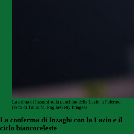
La prima di Inzaghi sulla panchina della Lazio, a Palermo.
(Foto di Tullio M. Puglia/Getty Images)
La conferma di Inzaghi con la Lazio e il
ciclo biancoceleste