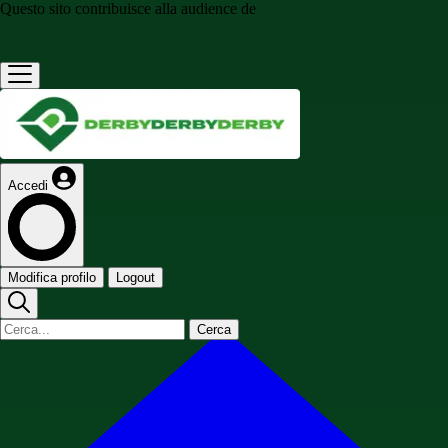
Questo sito contribuisce alla audience de
Accedi
Modifica profilo
Logout
Cerca