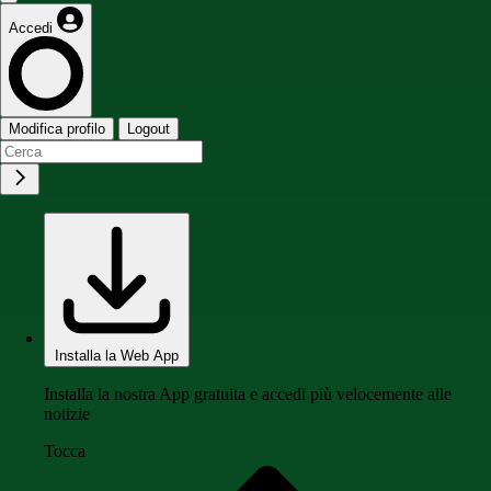
Accedi
Modifica profilo
Logout
Installa la Web App
Installa la nostra App gratuita e accedi più velocemente alle
notizie
Tocca