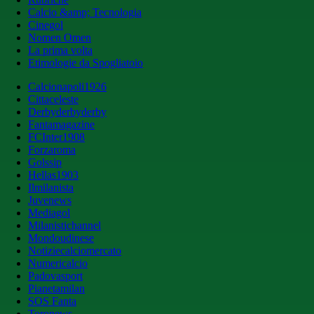
Calcio &amp; Tecnologia
Cinegol
Nomen Omen
La prima volta
Etimologie da Spogliatoio
Calcionapoli1926
Cittaceleste
Derbyderbyderby
Fantamagazine
FCInter1908
Forzaroma
Golssip
Hellas1903
Ilmilanista
Juvenews
Mediagol
Milanistichannel
Mondoudinese
Notiziecalciomercato
Numericalcio
Padovasport
Pianetamilan
SOS Fanta
Toronews