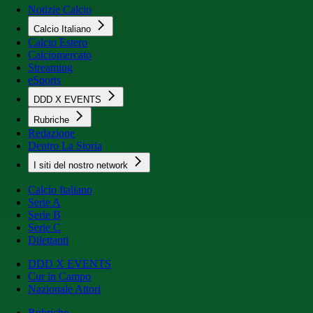
Notizie Calcio
Calcio Italiano
Calcio Estero
Calciomercato
Streaming
eSports
DDD X EVENTS
Rubriche
Redazione
Dentro La Storia
I siti del nostro network
Calcio Italiano
Serie A
Serie B
Serie C
Dilettanti
DDD X EVENTS
Cur in Campo
Nazionale Attori
Rubriche