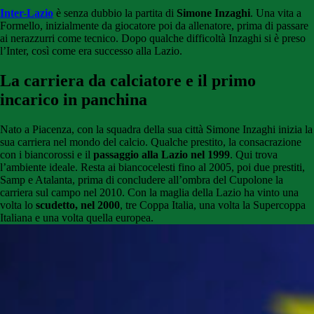
Inter-Lazio
è senza dubbio la partita di
Simone Inzaghi
. Una vita a
Formello, inizialmente da giocatore poi da allenatore, prima di passare
ai nerazzurri come tecnico. Dopo qualche difficoltà Inzaghi si è preso
l’Inter, così come era successo alla Lazio.
La carriera da calciatore e il primo
incarico in panchina
Nato a Piacenza, con la squadra della sua città Simone Inzaghi inizia la
sua carriera nel mondo del calcio. Qualche prestito, la consacrazione
con i biancorossi e il
passaggio alla Lazio nel 1999
. Qui trova
l’ambiente ideale. Resta ai biancocelesti fino al 2005, poi due prestiti,
Samp e Atalanta, prima di concludere all’ombra del Cupolone la
carriera sul campo nel 2010. Con la maglia della Lazio ha vinto una
volta lo
scudetto, nel 2000
, tre Coppa Italia, una volta la Supercoppa
Italiana e una volta quella europea.