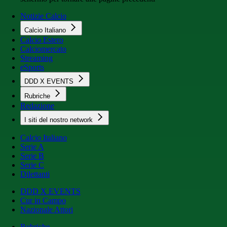
Notizie Calcio
Calcio Italiano
Calcio Estero
Calciomercato
Streaming
eSports
DDD X EVENTS
Rubriche
Redazione
I siti del nostro network
Calcio Italiano
Serie A
Serie B
Serie C
Dilettanti
DDD X EVENTS
Cur in Campo
Nazionale Attori
Rubriche