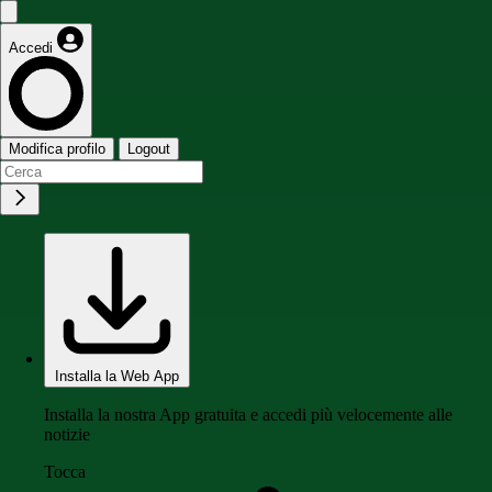
Accedi
Modifica profilo
Logout
Installa la Web App
Installa la nostra App gratuita e accedi più velocemente alle
notizie
Tocca