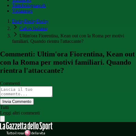
Tuttobolognaweb
Violanews
DerbyDerbyDerby
Calcio Italiano
Ultim'ora Fiorentina, Kean out con la Roma per motivi
familiari. Quando rientra l'attaccante?
Commenti: Ultim'ora Fiorentina, Kean out
con la Roma per motivi familiari. Quando
rientra l'attaccante?
Commenti
Invia Commento
Tutti
Leggi altri commenti