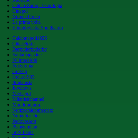
Calcio &amp; Tecnologia
Cinegol
Nomen Omen
La prima volta
Etimologie da Spogliatoio
Calcionapoli1926
Cittaceleste
Derbyderbyderby
Fantamagazine
FCInter1908
Forzaroma
Golssip
Hellas1903
Ilmilanista
Juvenews
Mediagol
Milanistichannel
Mondoudinese
Notiziecalciomercato
Numericalcio
Padovasport
Pianetamilan
SOS Fanta
Toronews