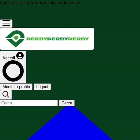
Questo sito contribuisce alla audience de
Accedi
Modifica profilo
Logout
Cerca