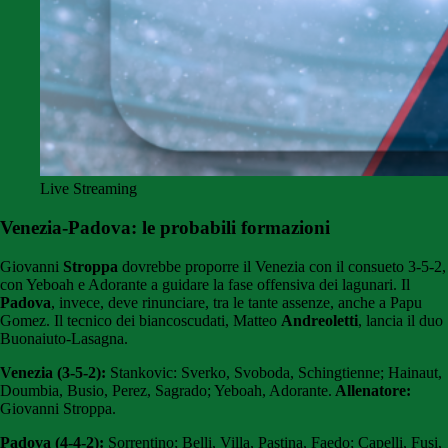
Live Streaming
Venezia-Padova: le probabili formazioni
Giovanni
Stroppa
dovrebbe proporre il Venezia con il consueto 3-5-2,
con Yeboah e Adorante a guidare la fase offensiva dei lagunari. Il
Padova
, invece, deve rinunciare, tra le tante assenze, anche a Papu
Gomez. Il tecnico dei biancoscudati, Matteo
Andreoletti
, lancia il duo
Buonaiuto-Lasagna.
Venezia (3-5-2):
Stankovic: Sverko, Svoboda, Schingtienne; Hainaut,
Doumbia, Busio, Perez, Sagrado; Yeboah, Adorante.
Allenatore:
Giovanni Stroppa.
Padova (4-4-2):
Sorrentino; Belli, Villa, Pastina, Faedo; Capelli, Fusi,