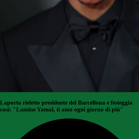
Laporta rieletto presidente del Barcellona e festeggia
così: "Lamine Yamal, ti amo ogni giorno di più"