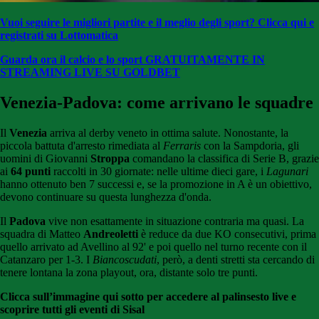
Vuoi seguire le migliori partite e il meglio degli sport? Clicca qui e
registrati su Lottomatica
Guarda ora il calcio e lo sport GRATUITAMENTE
IN
STREAMING LIVE SU GOLDBET
Venezia-Padova: come arrivano le squadre
Il
Venezia
arriva al derby veneto in ottima salute. Nonostante, la
piccola battuta d'arresto rimediata al
Ferraris
con la Sampdoria, gli
uomini di Giovanni
Stroppa
comandano la classifica di Serie B, grazie
ai
64 punti
raccolti in 30 giornate: nelle ultime dieci gare, i
Lagunari
hanno ottenuto ben 7 successi e, se la promozione in A è un obiettivo,
devono continuare su questa lunghezza d'onda.
Il
Padova
vive non esattamente in situazione contraria ma quasi. La
squadra di Matteo
Andreoletti
è reduce da due KO consecutivi, prima
quello arrivato ad Avellino al 92' e poi quello nel turno recente con il
Catanzaro per 1-3. I
Biancoscudati
, però, a denti stretti sta cercando di
tenere lontana la zona playout, ora, distante solo tre punti.
Clicca sull’immagine qui sotto per accedere al palinsesto live e
scoprire tutti gli eventi di Sisal