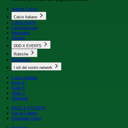
Notizie Calcio
Calcio Italiano
Calcio Estero
Calciomercato
Streaming
eSports
DDD X EVENTS
Rubriche
Redazione
I siti del nostro network
Calcio Italiano
Serie A
Serie B
Serie C
Dilettanti
DDD X EVENTS
Cur in Campo
Nazionale Attori
Rubriche