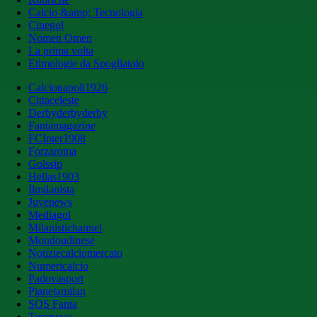
Calcio &amp; Tecnologia
Cinegol
Nomen Omen
La prima volta
Etimologie da Spogliatoio
Calcionapoli1926
Cittaceleste
Derbyderbyderby
Fantamagazine
FCInter1908
Forzaroma
Golssip
Hellas1903
Ilmilanista
Juvenews
Mediagol
Milanistichannel
Mondoudinese
Notiziecalciomercato
Numericalcio
Padovasport
Pianetamilan
SOS Fanta
Toronews