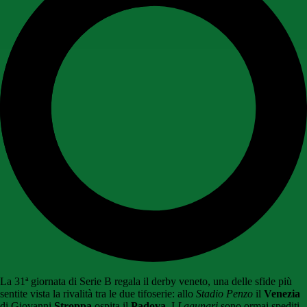
La 31ª giornata di Serie B regala il derby veneto, una delle sfide più
sentite vista la rivalità tra le due tifoserie: allo
Stadio Penzo
il
Venezia
di Giovanni
Stroppa
ospita il
Padova
. I
Lagunari
sono ormai spediti