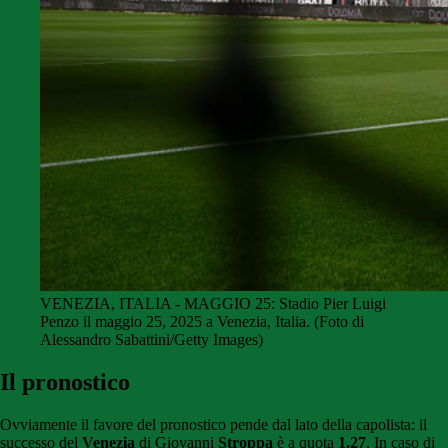
VENEZIA, ITALIA - MAGGIO 25: Stadio Pier Luigi
Penzo il maggio 25, 2025 a Venezia, Italia. (Foto di
Alessandro Sabattini/Getty Images)
Il pronostico
Ovviamente il favore del pronostico pende dal lato della capolista: il
successo del
Venezia
di Giovanni
Stroppa
è a quota
1.27
. In caso di