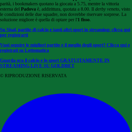
parità, i bookmakers quotano la giocata a 5.75, mentre la vittoria
esterna del
Padova
è, addirittura, quotata a 8.00. Il
derby veneto
, visto
le condizioni delle due squadre, non dovrebbe riservare sorprese. La
soluzione migliore è quella di optare per l'
1 fisso
.
Su Sisal, partite di calcio e tanti altri sport in streaming: clicca qui
per registrarti
Vuoi seguire le migliori partite e il meglio degli sport? Clicca qui e
registrati su Lottomatica
Guarda ora il calcio e lo sport GRATUITAMENTE
IN
STREAMING LIVE SU GOLDBET
© RIPRODUZIONE RISERVATA