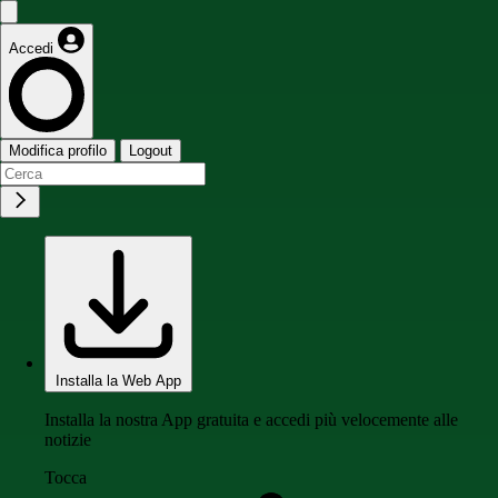
Accedi
Modifica profilo
Logout
Installa la Web App
Installa la nostra App gratuita e accedi più velocemente alle
notizie
Tocca