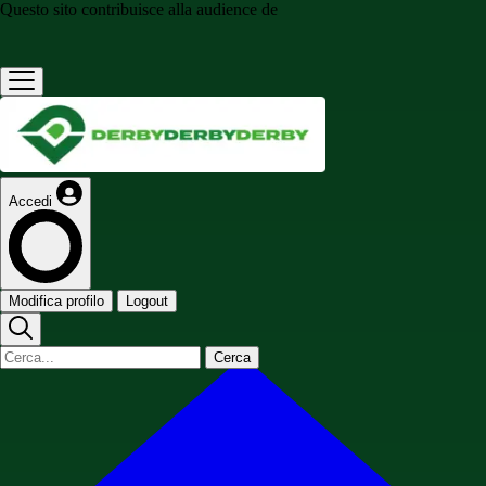
Questo sito contribuisce alla audience de
Accedi
Modifica profilo
Logout
Cerca