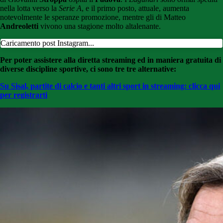
nella lotta verso la
Serie A
, e il primo posto, attuale, aumenta
notevolmente le speranze promozione, mentre gli di Matteo
Andreoletti
vivono una stagione molto altalenante.
Caricamento post Instagram...
Per poter assistere alla diretta streaming ed in maniera gratuita di
diverse discipline sportive, ci sono tre tre alternative:
Su Sisal, partite di calcio e tanti altri sport in streaming: clicca qui
per registrarti