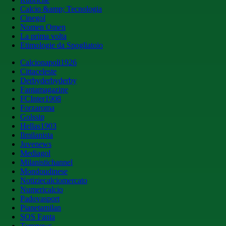
Calcio &amp; Tecnologia
Cinegol
Nomen Omen
La prima volta
Etimologie da Spogliatoio
Calcionapoli1926
Cittaceleste
Derbyderbyderby
Fantamagazine
FCInter1908
Forzaroma
Golssip
Hellas1903
Ilmilanista
Juvenews
Mediagol
Milanistichannel
Mondoudinese
Notiziecalciomercato
Numericalcio
Padovasport
Pianetamilan
SOS Fanta
Toronews