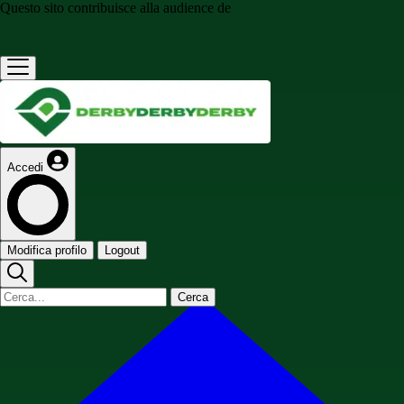
Questo sito contribuisce alla audience de
Accedi
Modifica profilo
Logout
Cerca