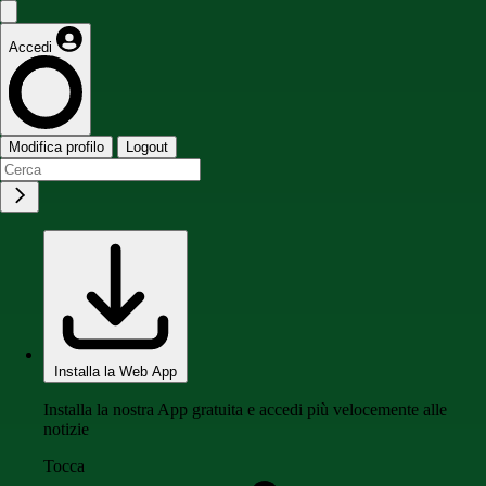
Accedi
Modifica profilo
Logout
Installa la Web App
Installa la nostra App gratuita e accedi più velocemente alle
notizie
Tocca