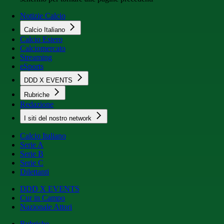
Notizie Calcio
Calcio Italiano
Calcio Estero
Calciomercato
Streaming
eSports
DDD X EVENTS
Rubriche
Redazione
I siti del nostro network
Calcio Italiano
Serie A
Serie B
Serie C
Dilettanti
DDD X EVENTS
Cur in Campo
Nazionale Attori
Rubriche