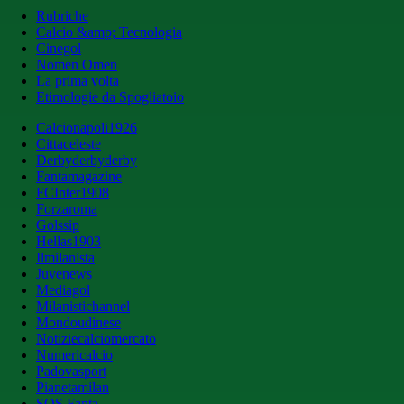
Rubriche
Calcio &amp; Tecnologia
Cinegol
Nomen Omen
La prima volta
Etimologie da Spogliatoio
Calcionapoli1926
Cittaceleste
Derbyderbyderby
Fantamagazine
FCInter1908
Forzaroma
Golssip
Hellas1903
Ilmilanista
Juvenews
Mediagol
Milanistichannel
Mondoudinese
Notiziecalciomercato
Numericalcio
Padovasport
Pianetamilan
SOS Fanta