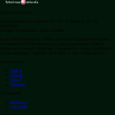
Derbyderbyderby.it
Testata giornalistica registrata Aut. Trib. di Milano n. 227 del
09/09/2016.
Direttore Responsabile: Marco Torretta
Il sito DerbyDerbyDerby affiliato al network Gazzanet non è gestito
direttamente RCS Mediagroup ed è unico responsabile di tutte le
informazioni (testuali o grafiche), i documenti o i materiali pubblicati
sul sito medesimo. Copyright 2019-2026 © Tutti i diritti riservati.
Calcio Italiano
Serie A
Serie B
Serie C
Dilettanti
Informazioni
Redazione
Chi Siamo