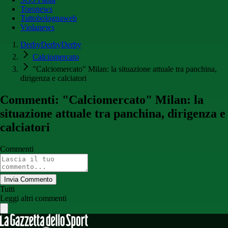
Toronews
Tuttobolognaweb
Violanews
DerbyDerbyDerby
Calciomercato
"Calciomercato" Milan: la situazione attuale tra panchina,
dirigenza e calciatori
Commenti: "Calciomercato" Milan: la
situazione attuale tra panchina, dirigenza e
calciatori
Commenti
Invia Commento
Tutti
Leggi altri commenti