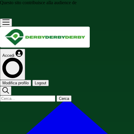
Questo sito contribuisce alla audience de
Accedi
Modifica profilo
Logout
Cerca