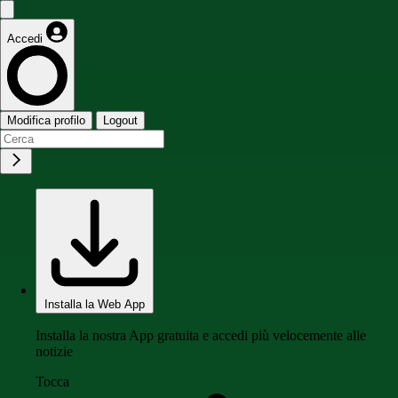
Accedi
Modifica profilo
Logout
Installa la Web App
Installa la nostra App gratuita e accedi più velocemente alle
notizie
Tocca