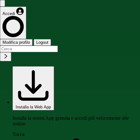
Accedi
Modifica profilo
Logout
Installa la Web App
Installa la nostra App gratuita e accedi più velocemente alle
notizie
Tocca