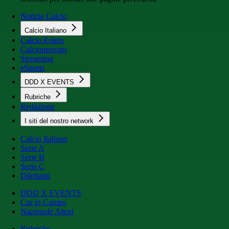
Notizie Calcio
Calcio Italiano
Calcio Estero
Calciomercato
Streaming
eSports
DDD X EVENTS
Rubriche
Redazione
I siti del nostro network
Calcio Italiano
Serie A
Serie B
Serie C
Dilettanti
DDD X EVENTS
Cur in Campo
Nazionale Attori
Rubriche