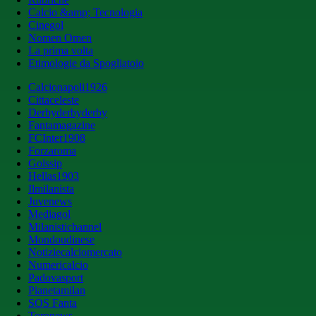
Calcio &amp; Tecnologia
Cinegol
Nomen Omen
La prima volta
Etimologie da Spogliatoio
Calcionapoli1926
Cittaceleste
Derbyderbyderby
Fantamagazine
FCInter1908
Forzaroma
Golssip
Hellas1903
Ilmilanista
Juvenews
Mediagol
Milanistichannel
Mondoudinese
Notiziecalciomercato
Numericalcio
Padovasport
Pianetamilan
SOS Fanta
Toronews