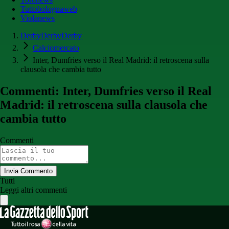
Tuttobolognaweb
Violanews
DerbyDerbyDerby
Calciomercato
Inter, Dumfries verso il Real Madrid: il retroscena sulla
clausola che cambia tutto
Commenti: Inter, Dumfries verso il Real
Madrid: il retroscena sulla clausola che
cambia tutto
Commenti
Invia Commento
Tutti
Leggi altri commenti