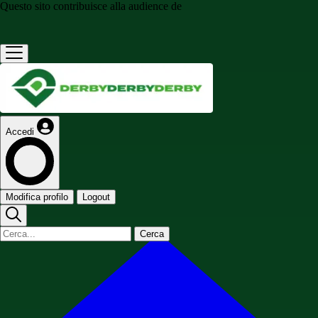
Questo sito contribuisce alla audience de
Accedi
Modifica profilo
Logout
Cerca