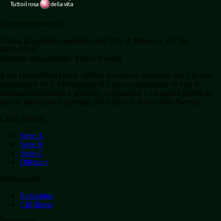
Derbyderbyderby.it
Testata giornalistica registrata Aut. Trib. di Milano n. 227 del
09/09/2016.
Direttore Responsabile: Marco Torretta
Il sito DerbyDerbyDerby affiliato al network Gazzanet non è gestito
direttamente RCS Mediagroup ed è unico responsabile di tutte le
informazioni (testuali o grafiche), i documenti o i materiali pubblicati
sul sito medesimo. Copyright 2019-2026 © Tutti i diritti riservati.
Calcio Italiano
Serie A
Serie B
Serie C
Dilettanti
Informazioni
Redazione
Chi Siamo