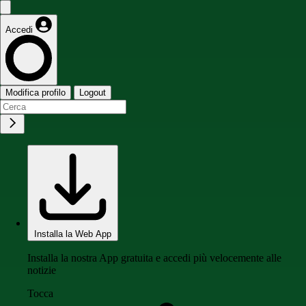
Accedi
Modifica profilo
Logout
Installa la Web App
Installa la nostra App gratuita e accedi più velocemente alle
notizie
Tocca