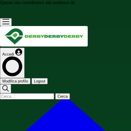
Questo sito contribuisce alla audience de
Accedi
Modifica profilo
Logout
Cerca