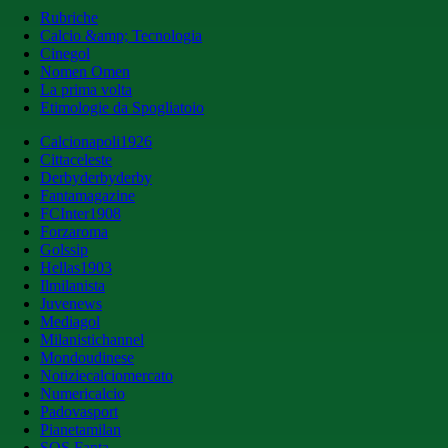
Rubriche
Calcio &amp; Tecnologia
Cinegol
Nomen Omen
La prima volta
Etimologie da Spogliatoio
Calcionapoli1926
Cittaceleste
Derbyderbyderby
Fantamagazine
FCInter1908
Forzaroma
Golssip
Hellas1903
Ilmilanista
Juvenews
Mediagol
Milanistichannel
Mondoudinese
Notiziecalciomercato
Numericalcio
Padovasport
Pianetamilan
SOS Fanta