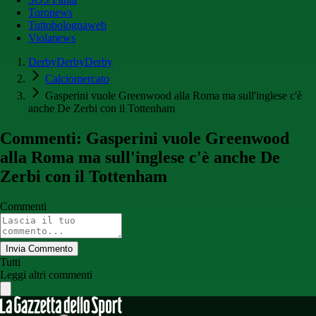
Toronews
Tuttobolognaweb
Violanews
DerbyDerbyDerby
Calciomercato
Gasperini vuole Greenwood alla Roma ma sull'inglese c'è
anche De Zerbi con il Tottenham
Commenti: Gasperini vuole Greenwood
alla Roma ma sull'inglese c'è anche De
Zerbi con il Tottenham
Commenti
Invia Commento
Tutti
Leggi altri commenti