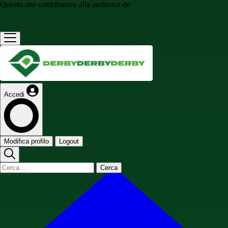
Questo sito contribuisce alla audience de
Accedi
Modifica profilo
Logout
Cerca