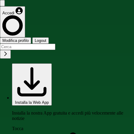
Accedi
Modifica profilo
Logout
Installa la Web App
Installa la nostra App gratuita e accedi più velocemente alle
notizie
Tocca