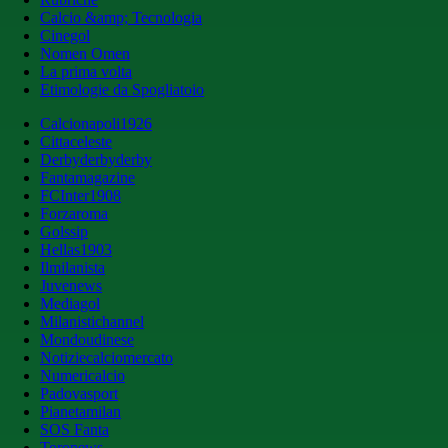
Calcio &amp; Tecnologia
Cinegol
Nomen Omen
La prima volta
Etimologie da Spogliatoio
Calcionapoli1926
Cittaceleste
Derbyderbyderby
Fantamagazine
FCInter1908
Forzaroma
Golssip
Hellas1903
Ilmilanista
Juvenews
Mediagol
Milanistichannel
Mondoudinese
Notiziecalciomercato
Numericalcio
Padovasport
Pianetamilan
SOS Fanta
Toronews