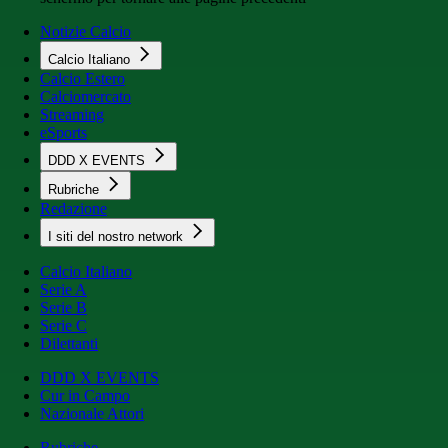
Notizie Calcio
Calcio Italiano
Calcio Estero
Calciomercato
Streaming
eSports
DDD X EVENTS
Rubriche
Redazione
I siti del nostro network
Calcio Italiano
Serie A
Serie B
Serie C
Dilettanti
DDD X EVENTS
Cur in Campo
Nazionale Attori
Rubriche