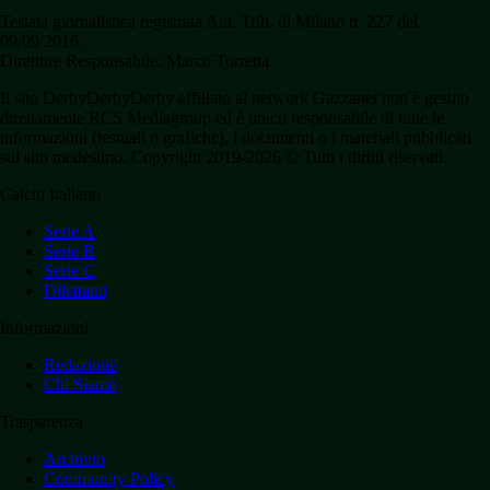
Testata giornalistica registrata Aut. Trib. di Milano n. 227 del
09/09/2016.
Direttore Responsabile: Marco Torretta
Il sito DerbyDerbyDerby affiliato al network Gazzanet non è gestito
direttamente RCS Mediagroup ed è unico responsabile di tutte le
informazioni (testuali o grafiche), i documenti o i materiali pubblicati
sul sito medesimo. Copyright 2019-2026 © Tutti i diritti riservati.
Calcio Italiano
Serie A
Serie B
Serie C
Dilettanti
Informazioni
Redazione
Chi Siamo
Trasparenza
Archivio
Community Policy