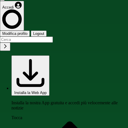
Accedi
Modifica profilo
Logout
Installa la Web App
Installa la nostra App gratuita e accedi più velocemente alle
notizie
Tocca