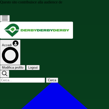
Questo sito contribuisce alla audience de
Accedi
Modifica profilo
Logout
Cerca