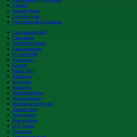
Cinegol
Nomen Omen
La prima volta
Etimologie da Spogliatoio
Calcionapoli1926
Cittaceleste
Derbyderbyderby
Fantamagazine
FCInter1908
Forzaroma
Golssip
Hellas1903
Ilmilanista
Juvenews
Mediagol
Milanistichannel
Mondoudinese
Notiziecalciomercato
Numericalcio
Padovasport
Pianetamilan
SOS Fanta
Toronews
Tuttobolognaweb