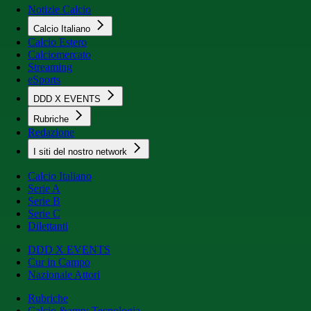
Notizie Calcio
Calcio Italiano
Calcio Estero
Calciomercato
Streaming
eSports
DDD X EVENTS
Rubriche
Redazione
I siti del nostro network
Calcio Italiano
Serie A
Serie B
Serie C
Dilettanti
DDD X EVENTS
Cur in Campo
Nazionale Attori
Rubriche
Calcio &amp; Tecnologia