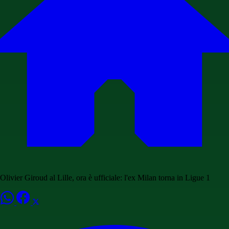
Olivier Giroud al Lille, ora è ufficiale: l'ex Milan torna in Ligue 1