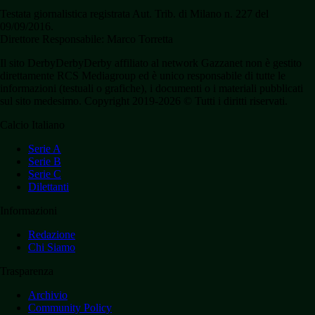
Testata giornalistica registrata Aut. Trib. di Milano n. 227 del
09/09/2016.
Direttore Responsabile: Marco Torretta
Il sito DerbyDerbyDerby affiliato al network Gazzanet non è gestito
direttamente RCS Mediagroup ed è unico responsabile di tutte le
informazioni (testuali o grafiche), i documenti o i materiali pubblicati
sul sito medesimo. Copyright 2019-2026 © Tutti i diritti riservati.
Calcio Italiano
Serie A
Serie B
Serie C
Dilettanti
Informazioni
Redazione
Chi Siamo
Trasparenza
Archivio
Community Policy