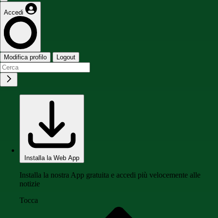
Accedi
Modifica profilo
Logout
Installa la Web App
Installa la nostra App gratuita e accedi più velocemente alle
notizie
Tocca