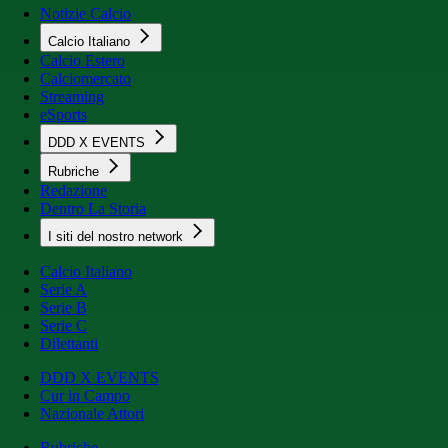
Notizie Calcio
Calcio Italiano
Calcio Estero
Calciomercato
Streaming
eSports
DDD X EVENTS
Rubriche
Redazione
Dentro La Storia
I siti del nostro network
Calcio Italiano
Serie A
Serie B
Serie C
Dilettanti
DDD X EVENTS
Cur in Campo
Nazionale Attori
Rubriche