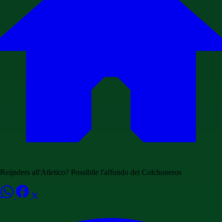
Reijnders all'Atletico? Possibile l'affondo dei Colchoneros