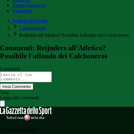
Tuttobolognaweb
Violanews
DerbyDerbyDerby
Calciomercato
Reijnders all'Atletico? Possibile l'affondo dei Colchoneros
Commenti: Reijnders all'Atletico?
Possibile l'affondo dei Colchoneros
Commenti
Invia Commento
Tutti
Leggi altri commenti
Derbyderbyderby.it