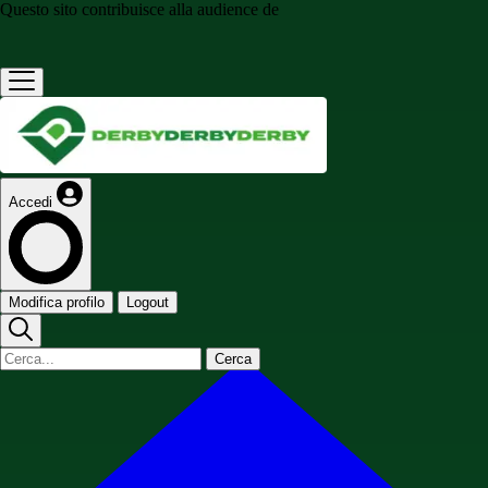
Questo sito contribuisce alla audience de
Accedi
Modifica profilo
Logout
Cerca