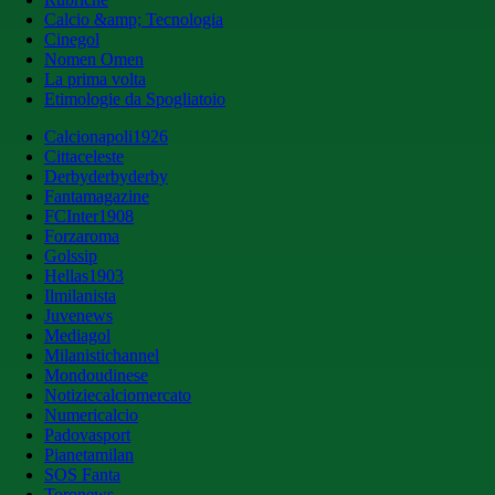
Calcio &amp; Tecnologia
Cinegol
Nomen Omen
La prima volta
Etimologie da Spogliatoio
Calcionapoli1926
Cittaceleste
Derbyderbyderby
Fantamagazine
FCInter1908
Forzaroma
Golssip
Hellas1903
Ilmilanista
Juvenews
Mediagol
Milanistichannel
Mondoudinese
Notiziecalciomercato
Numericalcio
Padovasport
Pianetamilan
SOS Fanta
Toronews