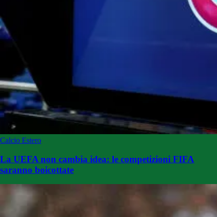
Calcio Estero
La UEFA non cambia idea: le competizioni FIFA
saranno boicottate