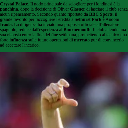
Crystal Palace
. Il nodo principale da sciogliere per i londinesi è la
panchina
, dopo la decisione di Oliver
Glasner
di lasciare il club senza
alcun ripensamento. Secondo quanto riportato da
BBC Sports
, il
grande favorito per raccogliere l'eredità a
Selhurst Park
è Andoni
Iraola
. La dirigenza ha inviato una proposta ufficiale all'allenatore
spagnolo, reduce dall'esperienza al
Bournemouth
. Il club attende una
sua risposta entro la fine del fine settimana, promettendo al tecnico una
forte
influenza
sulle future operazioni di
mercato
pur di convincerlo
ad accettare l'incarico.