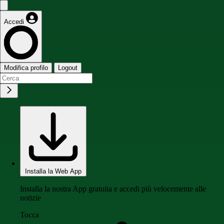
Accedi
Modifica profilo
Logout
Installa la Web App
Installa la nostra App gratuita e accedi più velocemente alle
notizie
Tocca