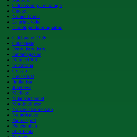
Calcio &amp; Tecnologia
Cinegol
Nomen Omen
La prima volta
Etimologie da Spogliatoio
Calcionapoli1926
Cittaceleste
Derbyderbyderby
Fantamagazine
FCInter1908
Forzaroma
Golssip
Hellas1903
Ilmilanista
Juvenews
Mediagol
Milanistichannel
Mondoudinese
Notiziecalciomercato
Numericalcio
Padovasport
Pianetamilan
SOS Fanta
Toronews