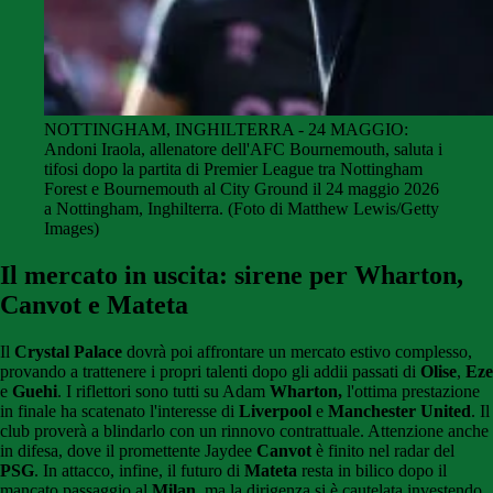
NOTTINGHAM, INGHILTERRA - 24 MAGGIO:
Andoni Iraola, allenatore dell'AFC Bournemouth, saluta i
tifosi dopo la partita di Premier League tra Nottingham
Forest e Bournemouth al City Ground il 24 maggio 2026
a Nottingham, Inghilterra. (Foto di Matthew Lewis/Getty
Images)
Il mercato in uscita: sirene per Wharton,
Canvot e Mateta
Il
Crystal Palace
dovrà poi affrontare un mercato estivo complesso,
provando a trattenere i propri talenti dopo gli addii passati di
Olise
,
Eze
e
Guehi
. I riflettori sono tutti su Adam
Wharton,
l'ottima prestazione
in finale ha scatenato l'interesse di
Liverpool
e
Manchester United
. Il
club proverà a blindarlo con un rinnovo contrattuale. Attenzione anche
in difesa, dove il promettente Jaydee
Canvot
è finito nel radar del
PSG
. In attacco, infine, il futuro di
Mateta
resta in bilico dopo il
mancato passaggio al
Milan
, ma la dirigenza si è cautelata investendo