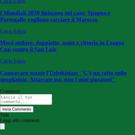
Calcio Estero
I Mondiali 2030 finiscono nel caos: Spagna e
Portogallo vogliono cacciare il Marocco
Calcio Estero
Messi stellare: doppietta, assist e vittoria in League
Cup contro il San Luis
Calcio Estero
Cannavaro scuote l'Uzbekistan: "C'è un ratto nello
spogliatoio. Attaccate me, non i miei giocatori"
Commenti
Invia Commento
Tutti
Leggi altri commenti