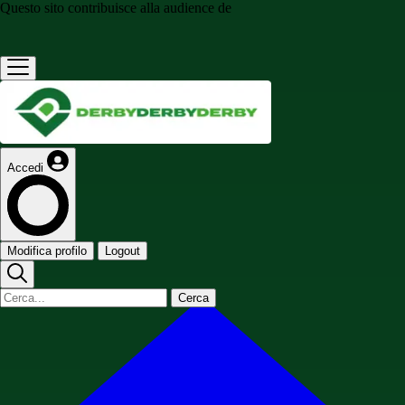
Questo sito contribuisce alla audience de
Accedi
Modifica profilo
Logout
Cerca