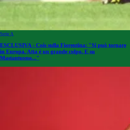
Serie A
ESCLUSIVA - Cois sulla Fiorentina: "Si può tornare
in Europa. Atta è un grande colpo. E su
Mastantuono..."