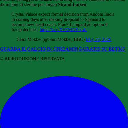
48 milioni di sterline per Jorgen
Strand Larsen
.
Crystal Palace expect formal decision from Andoni Iraola
in coming days after making proposal to Spaniard to
become new head coach. Frank Lampard an option if
Iraola declines.
https://t.co/XbEMAYsp41
— Sami Mokbel (@SamiMokbel_BBC)
May 28, 2026
GUARDA IL CALCIO IN STREAMING GRATIS SU BET36
5
© RIPRODUZIONE RISERVATA