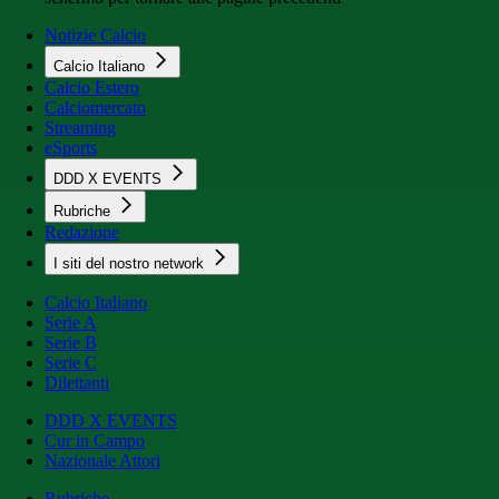
Notizie Calcio
Calcio Italiano
Calcio Estero
Calciomercato
Streaming
eSports
DDD X EVENTS
Rubriche
Redazione
I siti del nostro network
Calcio Italiano
Serie A
Serie B
Serie C
Dilettanti
DDD X EVENTS
Cur in Campo
Nazionale Attori
Rubriche