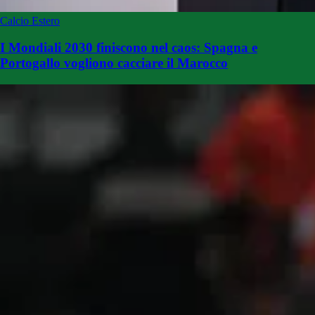
Calcio Estero
I Mondiali 2030 finiscono nel caos: Spagna e
Portogallo vogliono cacciare il Marocco