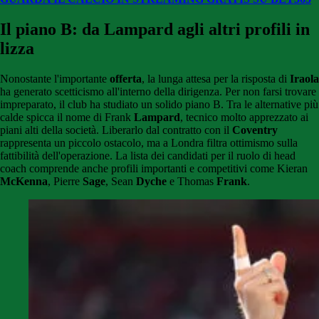
Il piano B: da Lampard agli altri profili in
lizza
Nonostante l'importante
offerta
, la lunga attesa per la risposta di
Iraola
ha generato scetticismo all'interno della dirigenza. Per non farsi trovare
impreparato, il club ha studiato un solido piano B. Tra le alternative più
calde spicca il nome di Frank
Lampard
, tecnico molto apprezzato ai
piani alti della società. Liberarlo dal contratto con il
Coventry
rappresenta un piccolo ostacolo, ma a Londra filtra ottimismo sulla
fattibilità dell'operazione. La lista dei candidati per il ruolo di head
coach comprende anche profili importanti e competitivi come Kieran
McKenna
, Pierre
Sage
, Sean
Dyche
e Thomas
Frank
.