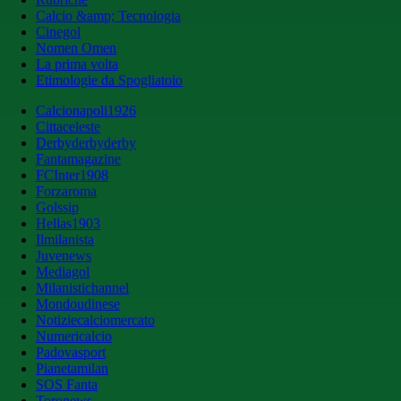
Calcio &amp; Tecnologia
Cinegol
Nomen Omen
La prima volta
Etimologie da Spogliatoio
Calcionapoli1926
Cittaceleste
Derbyderbyderby
Fantamagazine
FCInter1908
Forzaroma
Golssip
Hellas1903
Ilmilanista
Juvenews
Mediagol
Milanistichannel
Mondoudinese
Notiziecalciomercato
Numericalcio
Padovasport
Pianetamilan
SOS Fanta
Toronews