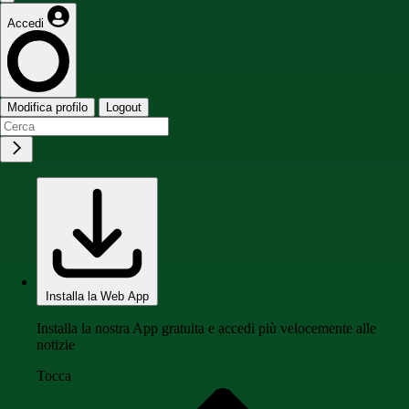
Accedi
Modifica profilo
Logout
Installa la Web App
Installa la nostra App gratuita e accedi più velocemente alle
notizie
Tocca