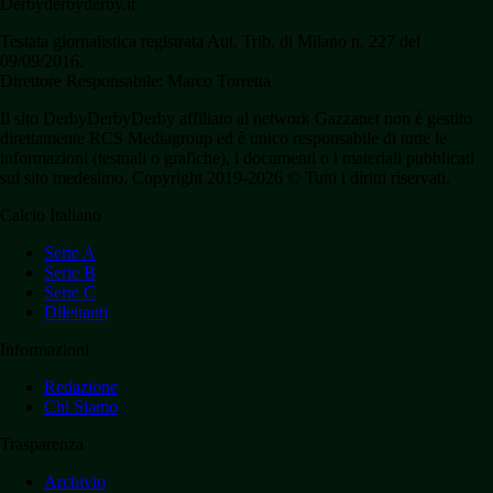
Derbyderbyderby.it
Testata giornalistica registrata Aut. Trib. di Milano n. 227 del
09/09/2016.
Direttore Responsabile: Marco Torretta
Il sito DerbyDerbyDerby affiliato al network Gazzanet non è gestito
direttamente RCS Mediagroup ed è unico responsabile di tutte le
informazioni (testuali o grafiche), i documenti o i materiali pubblicati
sul sito medesimo. Copyright 2019-2026 © Tutti i diritti riservati.
Calcio Italiano
Serie A
Serie B
Serie C
Dilettanti
Informazioni
Redazione
Chi Siamo
Trasparenza
Archivio