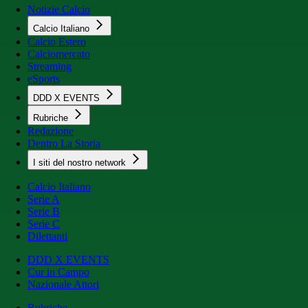
Notizie Calcio
Calcio Italiano
Calcio Estero
Calciomercato
Streaming
eSports
DDD X EVENTS
Rubriche
Redazione
Dentro La Storia
I siti del nostro network
Calcio Italiano
Serie A
Serie B
Serie C
Dilettanti
DDD X EVENTS
Cur in Campo
Nazionale Attori
Rubriche