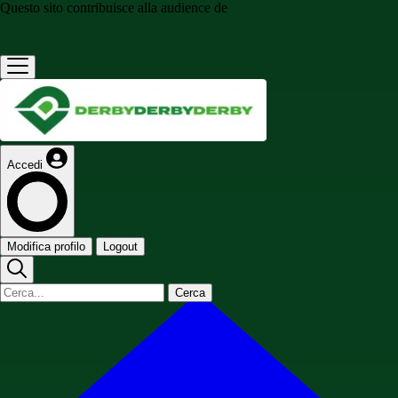
Questo sito contribuisce alla audience de
Accedi
Modifica profilo
Logout
Cerca