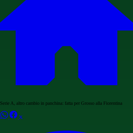
Serie A, altro cambio in panchina: fatta per Grosso alla Fiorentina