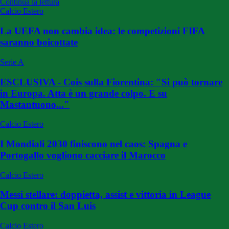
Continua la lettura
Calcio Estero
La UEFA non cambia idea: le competizioni FIFA
saranno boicottate
Serie A
ESCLUSIVA - Cois sulla Fiorentina: "Si può tornare
in Europa. Atta è un grande colpo. E su
Mastantuono..."
Calcio Estero
I Mondiali 2030 finiscono nel caos: Spagna e
Portogallo vogliono cacciare il Marocco
Calcio Estero
Messi stellare: doppietta, assist e vittoria in League
Cup contro il San Luis
Calcio Estero