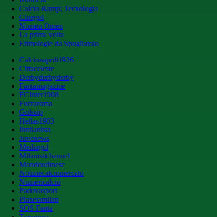
Calcio &amp; Tecnologia
Cinegol
Nomen Omen
La prima volta
Etimologie da Spogliatoio
Calcionapoli1926
Cittaceleste
Derbyderbyderby
Fantamagazine
FCInter1908
Forzaroma
Golssip
Hellas1903
Ilmilanista
Juvenews
Mediagol
Milanistichannel
Mondoudinese
Notiziecalciomercato
Numericalcio
Padovasport
Pianetamilan
SOS Fanta
Toronews