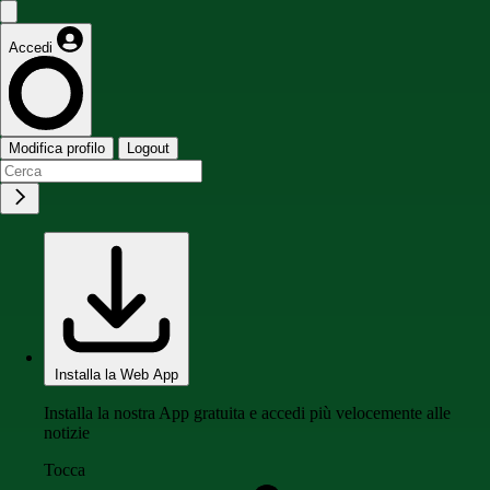
Accedi
Modifica profilo
Logout
Installa la Web App
Installa la nostra App gratuita e accedi più velocemente alle
notizie
Tocca