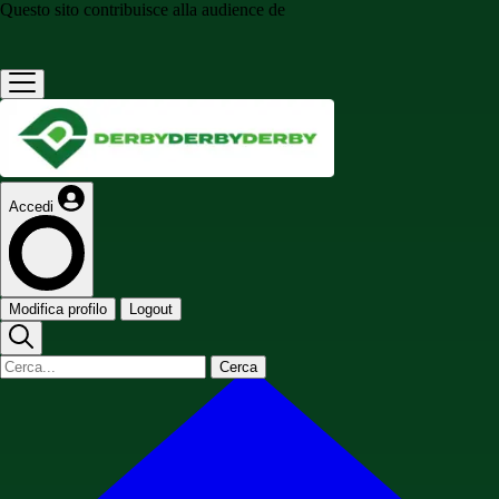
Questo sito contribuisce alla audience de
Accedi
Modifica profilo
Logout
Cerca