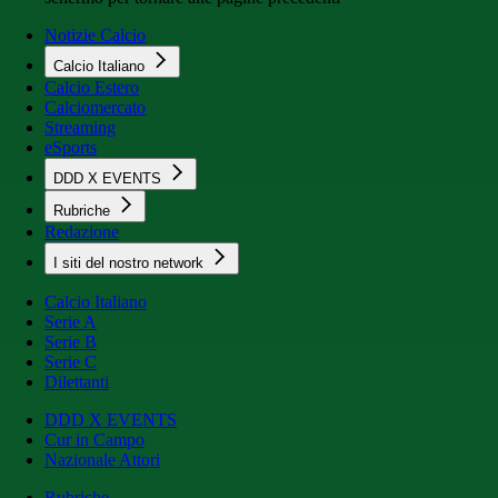
Notizie Calcio
Calcio Italiano
Calcio Estero
Calciomercato
Streaming
eSports
DDD X EVENTS
Rubriche
Redazione
I siti del nostro network
Calcio Italiano
Serie A
Serie B
Serie C
Dilettanti
DDD X EVENTS
Cur in Campo
Nazionale Attori
Rubriche