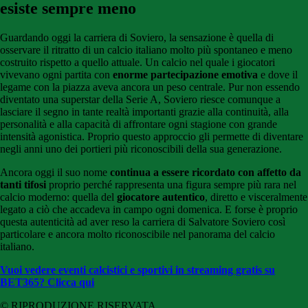
esiste sempre meno
Guardando oggi la carriera di Soviero, la sensazione è quella di
osservare il ritratto di un calcio italiano molto più spontaneo e meno
costruito rispetto a quello attuale. Un calcio nel quale i giocatori
vivevano ogni partita con
enorme partecipazione emotiva
e dove il
legame con la piazza aveva ancora un peso centrale. Pur non essendo
diventato una superstar della Serie A, Soviero riesce comunque a
lasciare il segno in tante realtà importanti grazie alla continuità, alla
personalità e alla capacità di affrontare ogni stagione con grande
intensità agonistica. Proprio questo approccio gli permette di diventare
negli anni uno dei portieri più riconoscibili della sua generazione.
Ancora oggi il suo nome
continua a essere ricordato con affetto da
tanti tifosi
proprio perché rappresenta una figura sempre più rara nel
calcio moderno: quella del
giocatore autentico
, diretto e visceralmente
legato a ciò che accadeva in campo ogni domenica. E forse è proprio
questa autenticità ad aver reso la carriera di Salvatore Soviero così
particolare e ancora molto riconoscibile nel panorama del calcio
italiano.
Vuoi vedere eventi calcistici e sportivi in streaming gratis su
BET365? Clicca qui
© RIPRODUZIONE RISERVATA