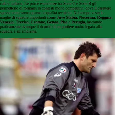
calcio italiano. Le prime esperienze tra Serie C e Serie B gli
permettono di formarsi in contesti molto competitivi, dove il carattere
spesso conta tanto quanto le qualità tecniche. Nel tempo veste le
maglie di squadre importanti come
Juve Stabia
,
Nocerina
,
Reggina
,
Venezia
,
Treviso
,
Crotone
,
Genoa
,
Pisa
e
Perugia
, lasciando
praticamente ovunque il ricordo di un portiere molto legato alla
squadra e all’ambiente.