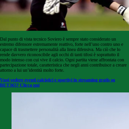
Dal punto di vista tecnico Soviero è sempre stato considerato un
estremo difensore estremamente reattivo, forte nell’uno contro uno e
capace di trasmettere personalità alla linea difensiva. Ma ciò che lo
rende davvero riconoscibile agli occhi di tanti tifosi è soprattutto il
modo intenso con cui vive il calcio. Ogni partita viene affrontata con
partecipazione totale, caratteristica che negli anni contribuisce a creare
attorno a lui un’identità molto forte.
Vuoi vedere eventi calcistici e sportivi in streaming gratis su
BET365? Clicca qui