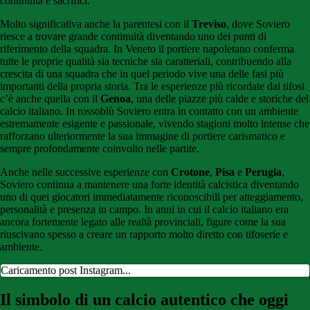
continuità e sacrifici.
Molto significativa anche la parentesi con il
Treviso
, dove Soviero
riesce a trovare grande continuità diventando uno dei punti di
riferimento della squadra. In Veneto il portiere napoletano conferma
tutte le proprie qualità sia tecniche sia caratteriali, contribuendo alla
crescita di una squadra che in quel periodo vive una delle fasi più
importanti della propria storia. Tra le esperienze più ricordate dai tifosi
c’è anche quella con il
Genoa
, una delle piazze più calde e storiche del
calcio italiano. In rossoblù Soviero entra in contatto con un ambiente
estremamente esigente e passionale, vivendo stagioni molto intense che
rafforzano ulteriormente la sua immagine di portiere carismatico e
sempre profondamente coinvolto nelle partite.
Anche nelle successive esperienze con
Crotone
,
Pisa
e
Perugia
,
Soviero continua a mantenere una forte identità calcistica diventando
uno di quei giocatori immediatamente riconoscibili per atteggiamento,
personalità e presenza in campo. In anni in cui il calcio italiano era
ancora fortemente legato alle realtà provinciali, figure come la sua
riuscivano spesso a creare un rapporto molto diretto con tifoserie e
ambiente.
Caricamento post Instagram...
Il simbolo di un calcio autentico che oggi