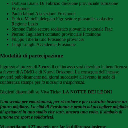
Dott.ssa Luana Di Fabrizio direzione provinciale Istruzione
Frosinone
Paolo Iaboni Aia sezione Frosinone
Enrico Martelli delegato Figc settore giovanile scolastico
Regione Lazio
Simone Fabio settore scolastico giovanile regionale Figc
Pierino Tagliaferri comitato provinciale Frosinone
Filippo Tiberia Lnd Frosinone provincia
Luigi Lunghi Accademia Frosinone
Modalità di partecipazione
Ingresso al prezzo di
5 euro
il cui incasso sarà devoluto in beneficenza
a favore di ADMO e di Nuovi Orizzonti. La consegna dell'incasso
avverrà pubblicamente nei giorni successivi all'evento in sede di
conferenza stampa per
la massima trasparenza.
Biglietti disponibili su Viva Ticket
LA
NOTTE
DEI
LEONI
Una serata per emozionarsi, per ricordare e per costruire insieme un
futuro migliore. La città di Frosinone è pronta ad accogliere migliaia
di spettatori in uno stadio che sarà, ancora una volta, il simbolo di
unione tra sport e solidarietà.
Vi aspettiamo il 27 maggio per far la differenza insieme
.