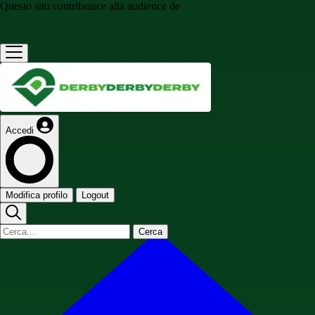
Questo sito contribuisce alla audience de
Accedi
Modifica profilo
Logout
Cerca