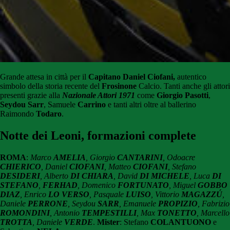
Grande attesa in città per il
Capitano Daniel Ciofani,
autentico
simbolo della storia recente del
Frosinone
Calcio. Tanti anche gli attori
presenti grazie alla
Nazionale Attori 1971
come
Giorgio Pasotti
,
Seydou Sarr
, Samuele
Carrino
e tanti altri oltre al ballerino
Raimondo
Todaro
.
Notte dei Leoni, formazioni complete
ROMA
:
Marco
AMELIA
, Giorgio
CANTARINI
, Odoacre
CHIERICO
, Daniel
CIOFANI
, Matteo
CIOFANI
, Stefano
DESIDERI
, Alberto
DI CHIARA
, David
DI MICHELE
, Luca
DI
STEFANO
,
FERHAD
, Domenico
FORTUNATO
, Miguel
GOBBO
DIAZ
, Enrico
LO VERSO
, Pasquale
LUISO
, Vittorio
MAGAZZÚ
,
Daniele
PERRONE
, Seydou
SARR
, Emanuele
PROPIZIO
, Fabrizio
ROMONDINI
, Antonio
TEMPESTILLI
, Max
TONETTO
, Marcello
TROTTA
, Daniele
VERDE
.
Mister
: Stefano
COLANTUONO
e