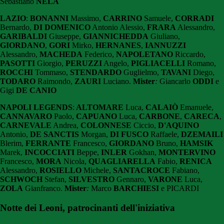
Sebastiano
NELA
LAZIO
:
BONANNI
Massimo,
CARRINO
Samuele,
CORRADI
Bernardo,
DI DOMENICO
Antonio Alessio,
FRARA
Alessandro,
GARIBALDI
Giuseppe,
GIANNICHEDDA
Giuliano,
GIORDANO
,
GORI
Mirko,
HERNANES
,
IANNUZZI
Alessandro,
MACHEDA
Federico,
NAPOLETANO
Riccardo,
PASOTTI
Giorgio,
PERUZZI
Angelo,
PIGLIACELLI
Romano,
ROCCHI
Tommaso,
STENDARDO
Guglielmo,
TAVANI
Diego,
TODARO
Raimondo,
ZAURI
Luciano.
Mister
:
Giancarlo
ODDI
e
Gigi
DE CANIO
NAPOLI LEGENDS
:
ALTOMARE
Luca,
CALAIÒ
Emanuele,
CANNAVARO
Paolo,
CAPUANO
Luca,
CARBONE
,
CARECA
,
CARNEVALE
Andrea,
COLONNESE
Ciccio,
D'AQUINO
Antonio,
DE SANCTIS
Morgan,
DI FUSCO
Raffaele,
DZEMAILI
Blerim,
FERRANTE
Francesco,
GIORDANO
Bruno,
HAMSIK
Marek,
INCOCCIATI
Beppe,
INLER
Gokhan,
MONTERVINO
Francesco,
MORA
Nicola,
QUAGLIARELLA
Fabio,
RENICA
Alessandro,
ROSIELLO
Michele,
SANTACROCE
Fabiano,
SCHWOCH
Stefan,
SILVESTRO
Gennaro,
VARONE
Luca,
ZOLA
Gianfranco.
Mister
:
Marco
BARCHIESI
e PICARDI
Notte dei Leoni, patrocinanti dell'iniziativa