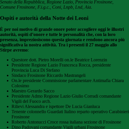
Senato della Repubblica, Regione Lazio, Provincia Frosinone,
Comune Frosinone,
F.i.g.c., Coni, Lnpb, Lnd, Aia.
Ospiti e autorità della Notte dei Leoni
È per noi motivo di grande onore poter accogliere oggi le illustri
autorità, ospiti d’onore e tutte le personalità che, con la loro
presenza, impreziosiscono questa giornata e rendono ancora più
significativa la nostra attività. Tra i presenti il 27 maggio allo
Stirpe avremo
:
Questore dott. Pietro Morelli on.le Beatrice Lorenzin
Presidente Regione Lazio Francesca Rocca, presidente
Provincia Luca Di Stefano
Sindaco Frosinone Riccardo Mastrangeli
On.le presidente Commissione parlamentare Antimafia Chiara
Colosimo
Maestro Gerardo Sacco
Presidente Admo Regione Lazio Giulio Corradi comandante
Vigili del Fuoco arch.
Rilievi Alessandra e ispettore De Lucia Gianluca
Tenente colonnello Guardati Italino reparto operativo Carabinieri
Frosinone
Roberto Antonucci Croce rossa italiana sezione di Frosinone
Dino Padovani comandante Vigili urbani Frosinone