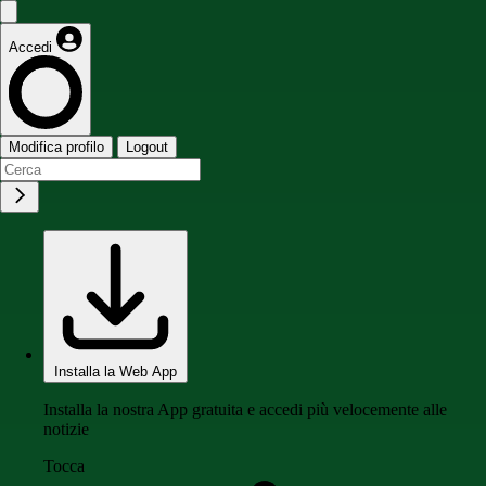
Accedi
Modifica profilo
Logout
Installa la Web App
Installa la nostra App gratuita e accedi più velocemente alle
notizie
Tocca