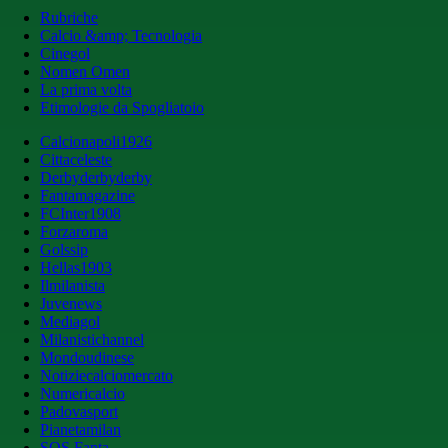
Rubriche
Calcio &amp; Tecnologia
Cinegol
Nomen Omen
La prima volta
Etimologie da Spogliatoio
Calcionapoli1926
Cittaceleste
Derbyderbyderby
Fantamagazine
FCInter1908
Forzaroma
Golssip
Hellas1903
Ilmilanista
Juvenews
Mediagol
Milanistichannel
Mondoudinese
Notiziecalciomercato
Numericalcio
Padovasport
Pianetamilan
SOS Fanta