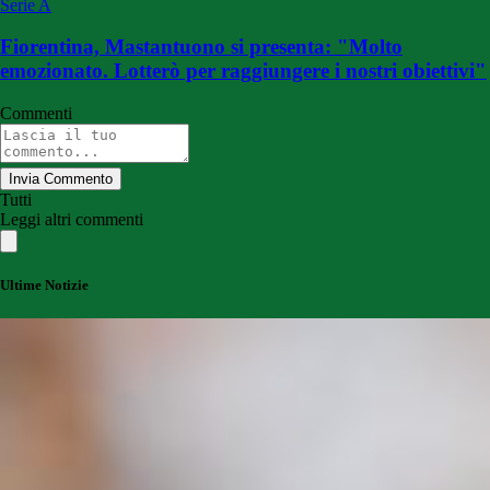
Serie A
Fiorentina, Mastantuono si presenta: "Molto
emozionato. Lotterò per raggiungere i nostri obiettivi"
Commenti
Invia Commento
Tutti
Leggi altri commenti
Ultime Notizie