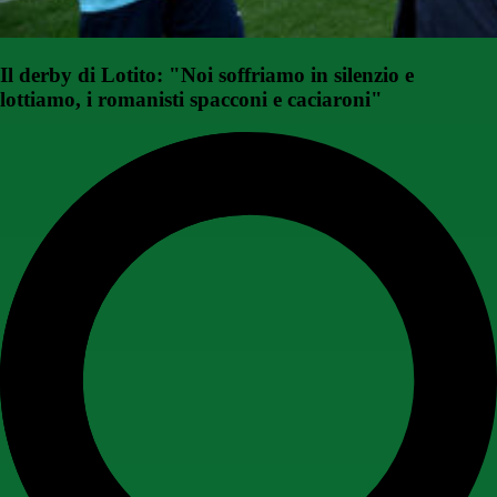
Il derby di Lotito: "Noi soffriamo in silenzio e
lottiamo, i romanisti spacconi e caciaroni"