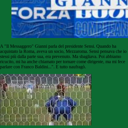
A "Il Messaggero" Gianni parla del presidente Sensi. Quando ha
acquistato la Roma, aveva un socio, Mezzaroma. Sensi pensava che io
stessi più dalla parte sua, era prevenuto. Ma sbagliava. Poi abbiamo
ricucito, mi ha anche chiamato per tornare come dirigente, ma mi fece
parlare con Franco Baldini...". E tutto naufragò.