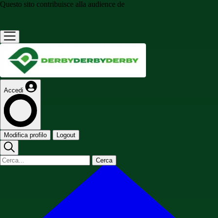
Questo sito contribuisce alla audience de
Accedi
Modifica profilo
Logout
Cerca