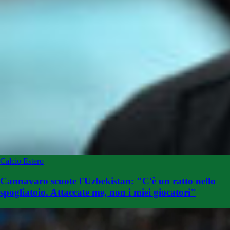
Calcio Estero
Cannavaro scuote l'Uzbekistan: "C'è un ratto nello
spogliatoio. Attaccate me, non i miei giocatori"