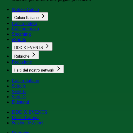
Notizie Calcio
Calcio Italiano
Calcio Estero
Calciomercato
Streaming
eSports
DDD X EVENTS
Rubriche
Redazione
I siti del nostro network
Calcio Italiano
Serie A
Serie B
Serie C
Dilettanti
DDD X EVENTS
Cur in Campo
Nazionale Attori
Rubriche