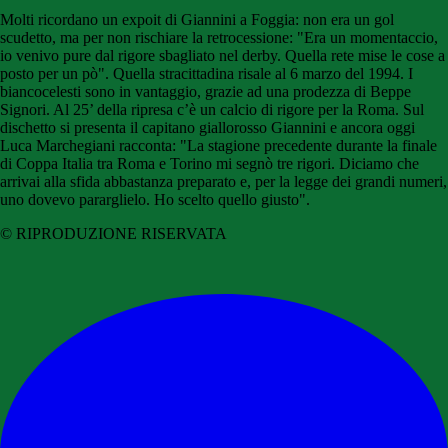
Molti ricordano un expoit di Giannini a Foggia: non era un gol
scudetto, ma per non rischiare la retrocessione: "Era un momentaccio,
io venivo pure dal rigore sbagliato nel derby. Quella rete mise le cose a
posto per un pò". Quella stracittadina risale al 6 marzo del 1994. I
biancocelesti sono in vantaggio, grazie ad una prodezza di Beppe
Signori. Al 25’ della ripresa c’è un calcio di rigore per la Roma. Sul
dischetto si presenta il capitano giallorosso Giannini e ancora oggi
Luca Marchegiani racconta: "La stagione precedente durante la finale
di Coppa Italia tra Roma e Torino mi segnò tre rigori. Diciamo che
arrivai alla sfida abbastanza preparato e, per la legge dei grandi numeri,
uno dovevo pararglielo. Ho scelto quello giusto".
© RIPRODUZIONE RISERVATA