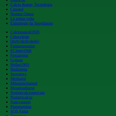
Calcio &amp; Tecnologia
Cinegol
Nomen Omen
La prima volta
Etimologie da Spogliatoio
Calcionapoli1926
Cittaceleste
Derbyderbyderby
Fantamagazine
FCInter1908
Forzaroma
Golssip
Hellas1903
Ilmilanista
Juvenews
Mediagol
Milanistichannel
Mondoudinese
Notiziecalciomercato
Numericalcio
Padovasport
Pianetamilan
SOS Fanta
Toronews