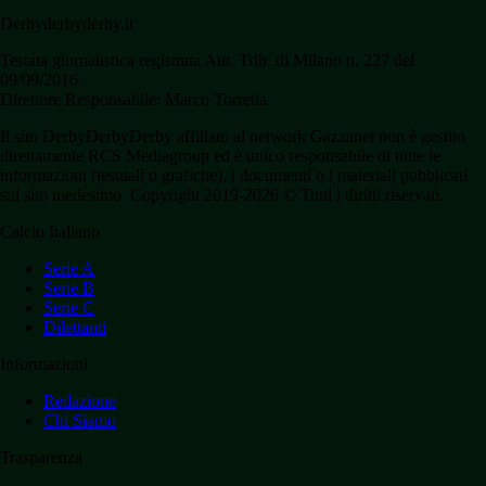
Derbyderbyderby.it
Testata giornalistica registrata Aut. Trib. di Milano n. 227 del
09/09/2016.
Direttore Responsabile: Marco Torretta
Il sito DerbyDerbyDerby affiliato al network Gazzanet non è gestito
direttamente RCS Mediagroup ed è unico responsabile di tutte le
informazioni (testuali o grafiche), i documenti o i materiali pubblicati
sul sito medesimo. Copyright 2019-2026 © Tutti i diritti riservati.
Calcio Italiano
Serie A
Serie B
Serie C
Dilettanti
Informazioni
Redazione
Chi Siamo
Trasparenza