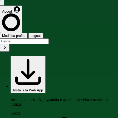
Accedi
Modifica profilo
Logout
Installa la Web App
Installa la nostra App gratuita e accedi più velocemente alle
notizie
Tocca