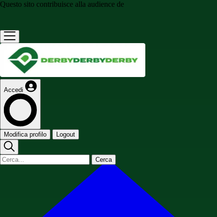
Questo sito contribuisce alla audience de
Accedi
Modifica profilo
Logout
Cerca