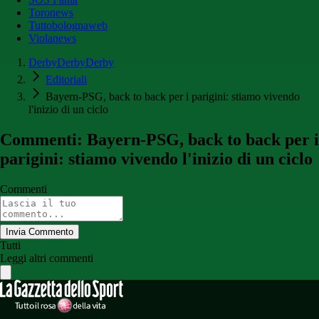
Toronews
Tuttobolognaweb
Violanews
DerbyDerbyDerby
Editoriali
Bayern-PSG, back to back per i parigini: stiamo vivendo
l'inizio di un ciclo
Commenti: Bayern-PSG, back to back per i
parigini: stiamo vivendo l'inizio di un ciclo
Commenti
Invia Commento
Tutti
Leggi altri commenti