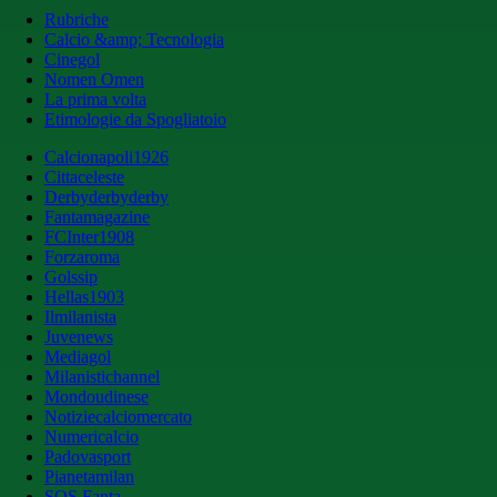
Rubriche
Calcio &amp; Tecnologia
Cinegol
Nomen Omen
La prima volta
Etimologie da Spogliatoio
Calcionapoli1926
Cittaceleste
Derbyderbyderby
Fantamagazine
FCInter1908
Forzaroma
Golssip
Hellas1903
Ilmilanista
Juvenews
Mediagol
Milanistichannel
Mondoudinese
Notiziecalciomercato
Numericalcio
Padovasport
Pianetamilan
SOS Fanta