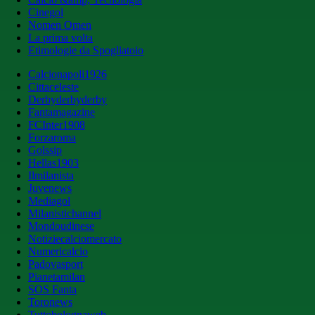
Cinegol
Nomen Omen
La prima volta
Etimologie da Spogliatoio
Calcionapoli1926
Cittaceleste
Derbyderbyderby
Fantamagazine
FCInter1908
Forzaroma
Golssip
Hellas1903
Ilmilanista
Juvenews
Mediagol
Milanistichannel
Mondoudinese
Notiziecalciomercato
Numericalcio
Padovasport
Pianetamilan
SOS Fanta
Toronews
Tuttobolognaweb