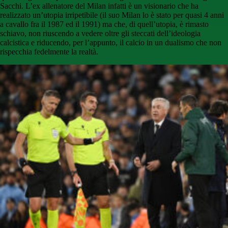
Sacchi. L’ex allenatore del Milan infatti è un visionario che ha
realizzato un’utopia irripetibile (il suo Milan lo è stato per quasi 4 anni
a cavallo fra il 1987 ed il 1991) ma che, di quell’utopia, è rimasto
schiavo, non riuscendo a vedere oltre gli steccati dell’ideologia
calcistica e riducendo, per l’appunto, il calcio in un dualismo che non
rispecchia fedelmente la realtà.