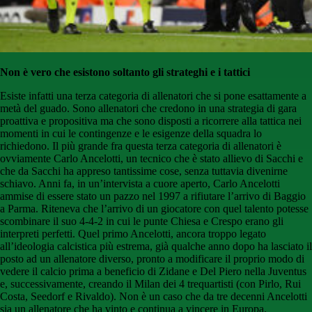
Non è vero che esistono soltanto gli strateghi e i tattici
Esiste infatti una terza categoria di allenatori che si pone esattamente a
metà del guado. Sono allenatori che credono in una strategia di gara
proattiva e propositiva ma che sono disposti a ricorrere alla tattica nei
momenti in cui le contingenze e le esigenze della squadra lo
richiedono. Il più grande fra questa terza categoria di allenatori è
ovviamente Carlo Ancelotti, un tecnico che è stato allievo di Sacchi e
che da Sacchi ha appreso tantissime cose, senza tuttavia divenirne
schiavo. Anni fa, in un’intervista a cuore aperto, Carlo Ancelotti
ammise di essere stato un pazzo nel 1997 a rifiutare l’arrivo di Baggio
a Parma. Riteneva che l’arrivo di un giocatore con quel talento potesse
scombinare il suo 4-4-2 in cui le punte Chiesa e Crespo erano gli
interpreti perfetti. Quel primo Ancelotti, ancora troppo legato
all’ideologia calcistica più estrema, già qualche anno dopo ha lasciato il
posto ad un allenatore diverso, pronto a modificare il proprio modo di
vedere il calcio prima a beneficio di Zidane e Del Piero nella Juventus
e, successivamente, creando il Milan dei 4 trequartisti (con Pirlo, Rui
Costa, Seedorf e Rivaldo). Non è un caso che da tre decenni Ancelotti
sia un allenatore che ha vinto e continua a vincere in Europa.