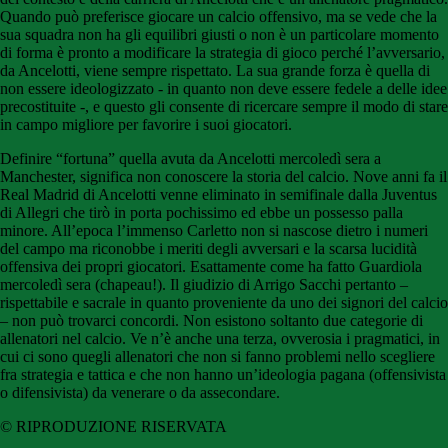
Quando può preferisce giocare un calcio offensivo, ma se vede che la
sua squadra non ha gli equilibri giusti o non è un particolare momento
di forma è pronto a modificare la strategia di gioco perché l’avversario,
da Ancelotti, viene sempre rispettato. La sua grande forza è quella di
non essere ideologizzato - in quanto non deve essere fedele a delle idee
precostituite -, e questo gli consente di ricercare sempre il modo di stare
in campo migliore per favorire i suoi giocatori.
Definire “fortuna” quella avuta da Ancelotti mercoledì sera a
Manchester, significa non conoscere la storia del calcio. Nove anni fa il
Real Madrid di Ancelotti venne eliminato in semifinale dalla Juventus
di Allegri che tirò in porta pochissimo ed ebbe un possesso palla
minore. All’epoca l’immenso Carletto non si nascose dietro i numeri
del campo ma riconobbe i meriti degli avversari e la scarsa lucidità
offensiva dei propri giocatori. Esattamente come ha fatto Guardiola
mercoledì sera (chapeau!). Il giudizio di Arrigo Sacchi pertanto –
rispettabile e sacrale in quanto proveniente da uno dei signori del calcio
– non può trovarci concordi. Non esistono soltanto due categorie di
allenatori nel calcio. Ve n’è anche una terza, ovverosia i pragmatici, in
cui ci sono quegli allenatori che non si fanno problemi nello scegliere
fra strategia e tattica e che non hanno un’ideologia pagana (offensivista
o difensivista) da venerare o da assecondare.
© RIPRODUZIONE RISERVATA