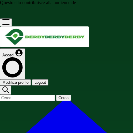
Questo sito contribuisce alla audience de
Accedi
Modifica profilo
Logout
Cerca