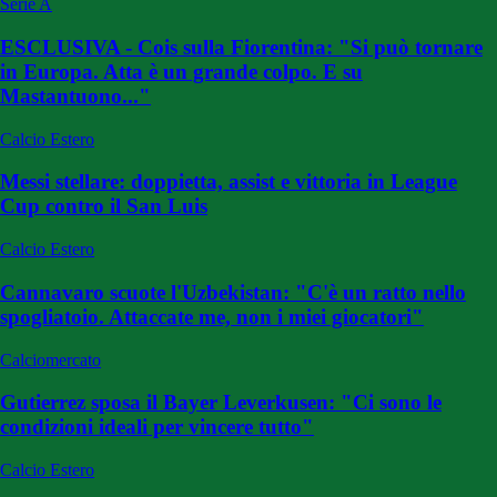
Serie A
ESCLUSIVA - Cois sulla Fiorentina: "Si può tornare
in Europa. Atta è un grande colpo. E su
Mastantuono..."
Calcio Estero
Messi stellare: doppietta, assist e vittoria in League
Cup contro il San Luis
Calcio Estero
Cannavaro scuote l'Uzbekistan: "C'è un ratto nello
spogliatoio. Attaccate me, non i miei giocatori"
Calciomercato
Gutierrez sposa il Bayer Leverkusen: "Ci sono le
condizioni ideali per vincere tutto"
Calcio Estero