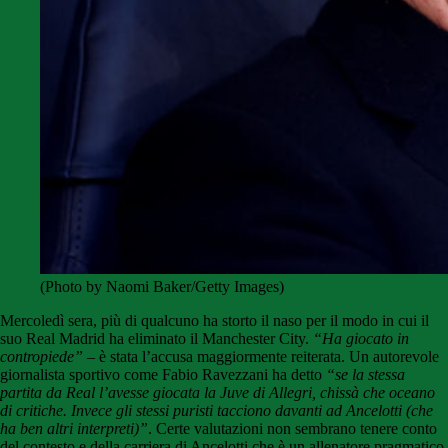
(Photo by Naomi Baker/Getty Images)
Mercoledì sera, più di qualcuno ha storto il naso per il modo in cui il
suo Real Madrid ha eliminato il Manchester City.
“Ha giocato in
contropiede”
– è stata l’accusa maggiormente reiterata. Un autorevole
giornalista sportivo come Fabio Ravezzani ha detto
“se la stessa
partita da Real l’avesse giocata la Juve di Allegri, chissà che oceano
di critiche. Invece gli stessi puristi tacciono davanti ad Ancelotti (che
ha ben altri interpreti)”
. Certe valutazioni non sembrano tenere conto
del contesto e della carriera di Ancelotti che è un allenatore pragmatico.