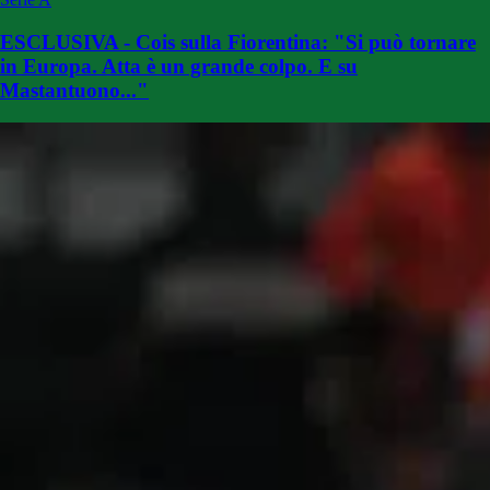
ESCLUSIVA - Cois sulla Fiorentina: "Si può tornare
in Europa. Atta è un grande colpo. E su
Mastantuono..."