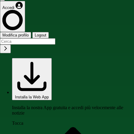
Accedi
Modifica profilo
Logout
Installa la Web App
Installa la nostra App gratuita e accedi più velocemente alle
notizie
Tocca