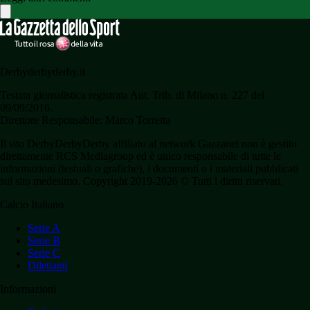
Derbyderbyderby.it
Testata giornalistica registrata Aut. Trib. di Milano n. 227 del
09/09/2016.
Direttore Responsabile: Marco Torretta
Il sito DerbyDerbyDerby affiliato al network Gazzanet non è gestito
direttamente RCS Mediagroup ed è unico responsabile di tutte le
informazioni (testuali o grafiche), i documenti o i materiali pubblicati
sul sito medesimo. Copyright 2019-2026 © Tutti i diritti riservati.
Calcio Italiano
Serie A
Serie B
Serie C
Dilettanti
Informazioni