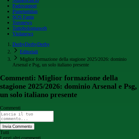
Numericalcio
Padovasport
Pianetamilan
SOS Fanta
Toronews
Tuttobolognaweb
Violanews
DerbyDerbyDerby
Editoriali
Miglior formazione della stagione 2025/2026: dominio
Arsenal e Psg, un solo italiano presente
Commenti: Miglior formazione della
stagione 2025/2026: dominio Arsenal e Psg,
un solo italiano presente
Commenti
Invia Commento
Tutti
Leggi altri commenti