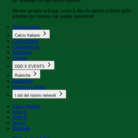
per installare la App sul tuo Iphone.
Mentre navighi nell'app, scorri il dito da sinistra a destra dello
schermo per tornare alle pagine precedenti
Notizie Calcio
Calcio Italiano
Calcio Estero
Calciomercato
Streaming
eSports
DDD X EVENTS
Rubriche
Redazione
Dentro La Storia
I siti del nostro network
Calcio Italiano
Serie A
Serie B
Serie C
Dilettanti