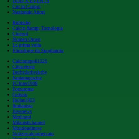
DDD X EVENTS
Cur in Campo
Nazionale Attori
Rubriche
Calcio &amp; Tecnologia
Cinegol
Nomen Omen
La prima volta
Etimologie da Spogliatoio
Calcionapoli1926
Cittaceleste
Derbyderbyderby
Fantamagazine
FCInter1908
Forzaroma
Golssip
Hellas1903
Ilmilanista
Juvenews
Mediagol
Milanistichannel
Mondoudinese
Notiziecalciomercato