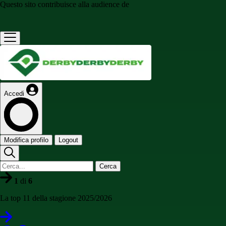
Questo sito contribuisce alla audience de
Accedi
Modifica profilo
Logout
Cerca
1
di
6
La top 11 della stagione 2025/2026