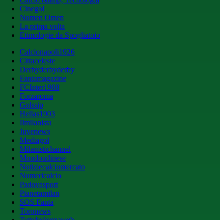
Cinegol
Nomen Omen
La prima volta
Etimologie da Spogliatoio
Calcionapoli1926
Cittaceleste
Derbyderbyderby
Fantamagazine
FCInter1908
Forzaroma
Golssip
Hellas1903
Ilmilanista
Juvenews
Mediagol
Milanistichannel
Mondoudinese
Notiziecalciomercato
Numericalcio
Padovasport
Pianetamilan
SOS Fanta
Toronews
Tuttobolognaweb