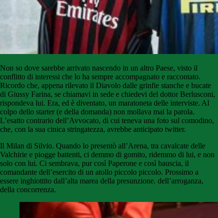
Non so dove sarebbe arrivato nascendo in un altro Paese, visto il
conflitto di interessi che lo ha sempre accompagnato e raccontato.
Ricordo che, appena rilevato il Diavolo dalle grinfie stanche e bucate
di Giussy Farina, se chiamavi in sede e chiedevi del dottor Berlusconi,
rispondeva lui. Era, ed è diventato, un maratoneta delle interviste. Al
colpo dello starter (e della domanda) non mollava mai la parola.
L’esatto contrario dell’Avvocato, di cui teneva una foto sul comodino,
che, con la sua cinica stringatezza, avrebbe anticipato twitter.
Il Milan di Silvio. Quando lo presentò all’Arena, tra cavalcate delle
Valchirie e piogge battenti, ci demmo di gomito, ridemmo di lui, e non
solo con lui. Ci sembrava, pur così Paperone e così bauscia, il
comandante dell’esercito di un atollo piccolo piccolo. Prossimo a
essere inghiottito dall’alta marea della presunzione. dell’arroganza,
della concorrenza.