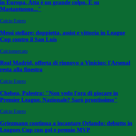
in Europa. Atta è un grande colpo. E su
Mastantuono..."
Calcio Estero
Messi stellare: doppietta, assist e vittoria in League
Cup contro il San Luis
Calciomercato
Real Madrid, offerta di rinnovo a Vinicius: l'Arsenal
resta alla finestra
Calcio Estero
Chelsea, Palestra: "Non vedo l'ora di giocare in
Premier League. Nazionale? Sarò prontissimo"
Calcio Estero
Griezmann continua a incantare Orlando: debutto in
Leagues Cup con gol e premio MVP