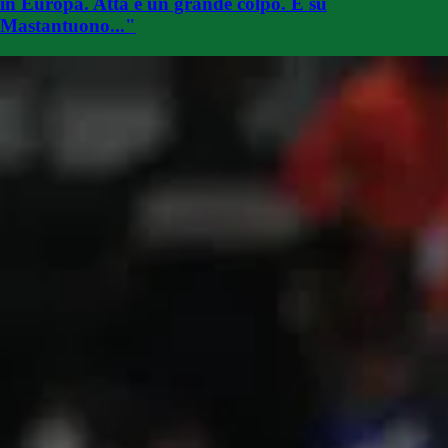
in Europa. Atta è un grande colpo. E su
Mastantuono..."