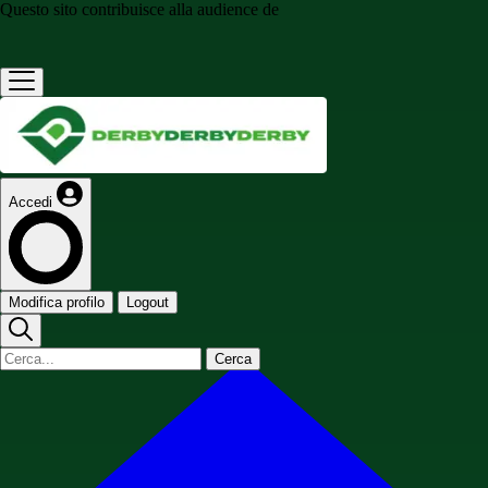
Questo sito contribuisce alla audience de
Accedi
Modifica profilo
Logout
Cerca