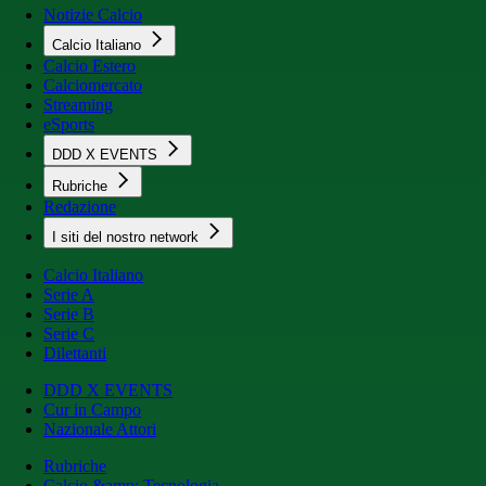
Notizie Calcio
Calcio Italiano
Calcio Estero
Calciomercato
Streaming
eSports
DDD X EVENTS
Rubriche
Redazione
I siti del nostro network
Calcio Italiano
Serie A
Serie B
Serie C
Dilettanti
DDD X EVENTS
Cur in Campo
Nazionale Attori
Rubriche
Calcio &amp; Tecnologia