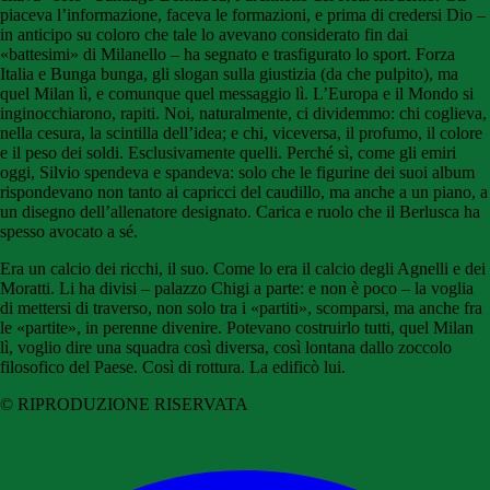
piaceva l’informazione, faceva le formazioni, e prima di credersi Dio –
in anticipo su coloro che tale lo avevano considerato fin dai
«battesimi» di Milanello – ha segnato e trasfigurato lo sport. Forza
Italia e Bunga bunga, gli slogan sulla giustizia (da che pulpito), ma
quel Milan lì, e comunque quel messaggio lì. L’Europa e il Mondo si
inginocchiarono, rapiti. Noi, naturalmente, ci dividemmo: chi coglieva,
nella cesura, la scintilla dell’idea; e chi, viceversa, il profumo, il colore
e il peso dei soldi. Esclusivamente quelli. Perché sì, come gli emiri
oggi, Silvio spendeva e spandeva: solo che le figurine dei suoi album
rispondevano non tanto ai capricci del caudillo, ma anche a un piano, a
un disegno dell’allenatore designato. Carica e ruolo che il Berlusca ha
spesso avocato a sé.
Era un calcio dei ricchi, il suo. Come lo era il calcio degli Agnelli e dei
Moratti. Li ha divisi – palazzo Chigi a parte: e non è poco – la voglia
di mettersi di traverso, non solo tra i «partiti», scomparsi, ma anche fra
le «partite», in perenne divenire. Potevano costruirlo tutti, quel Milan
lì, voglio dire una squadra così diversa, così lontana dallo zoccolo
filosofico del Paese. Così di rottura. La edificò lui.
© RIPRODUZIONE RISERVATA