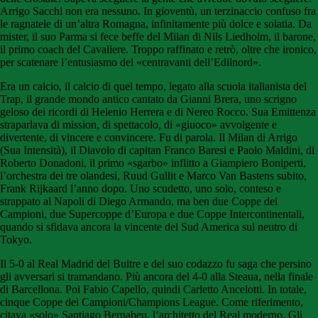
Arrigo Sacchi non era nessuno. In gioventù, un terzinaccio confuso fra
le ragnatele di un’altra Romagna, infinitamente più dolce e solatia. Da
mister, il suo Parma si fece beffe del Milan di Nils Liedholm, il barone,
il primo coach del Cavaliere. Troppo raffinato e retrò, oltre che ironico,
per scatenare l’entusiasmo del «centravanti dell’Edilnord».
Era un calcio, il calcio di quel tempo, legato alla scuola italianista del
Trap, il grande mondo antico cantato da Gianni Brera, uno scrigno
geloso dei ricordi di Helenio Herrera e di Nereo Rocco. Sua Emittenza
straparlava di mission, di spettacolo, di «giuoco» avvolgente e
divertente, di vincere e convincere. Fu di parola. Il Milan di Arrigo
(Sua Intensità), il Diavolo di capitan Franco Baresi e Paolo Maldini, di
Roberto Donadoni, il primo «sgarbo» inflitto a Giampiero Boniperti,
l’orchestra dei tre olandesi, Ruud Gullit e Marco Van Bastens subito,
Frank Rijkaard l’anno dopo. Uno scudetto, uno solo, conteso e
strappato al Napoli di Diego Armando, ma ben due Coppe dei
Campioni, due Supercoppe d’Europa e due Coppe Intercontinentali,
quando si sfidava ancora la vincente del Sud America sul neutro di
Tokyo.
Il 5-0 al Real Madrid del Buitre e del suo codazzo fu saga che persino
gli avversari si tramandano. Più ancora del 4-0 alla Steaua, nella finale
di Barcellona. Poi Fabio Capello, quindi Carletto Ancelotti. In totale,
cinque Coppe dei Campioni/Champions League. Come riferimento,
citava «solo» Santiago Bernabeu, l’architetto del Real moderno. Gli