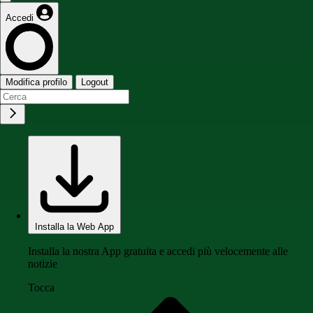
Accedi
Modifica profilo
Logout
Installa la Web App
Installa la nostra App gratuita e accedi più velocemente alle
notizie
Tocca