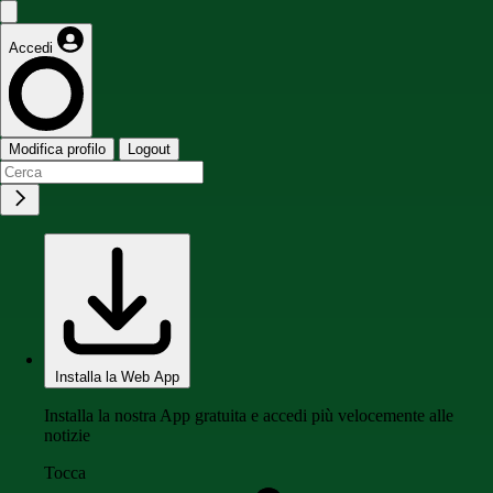
Accedi
Modifica profilo
Logout
Installa la Web App
Installa la nostra App gratuita e accedi più velocemente alle
notizie
Tocca