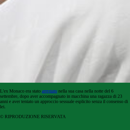
L'ex Monaco era stato
arrestato
nella sua casa nella notte del 6
settembre, dopo aver accompagnato in macchina una ragazza di 23
anni e aver tentato un approccio sessuale esplicito senza il consenso di
lei.
© RIPRODUZIONE RISERVATA