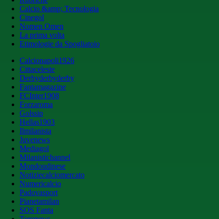
Calcio &amp; Tecnologia
Cinegol
Nomen Omen
La prima volta
Etimologie da Spogliatoio
Calcionapoli1926
Cittaceleste
Derbyderbyderby
Fantamagazine
FCInter1908
Forzaroma
Golssip
Hellas1903
Ilmilanista
Juvenews
Mediagol
Milanistichannel
Mondoudinese
Notiziecalciomercato
Numericalcio
Padovasport
Pianetamilan
SOS Fanta
Toronews