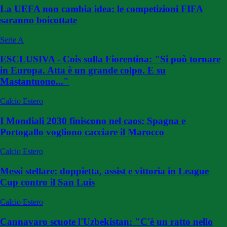
La UEFA non cambia idea: le competizioni FIFA
saranno boicottate
Serie A
ESCLUSIVA - Cois sulla Fiorentina: "Si può tornare
in Europa. Atta è un grande colpo. E su
Mastantuono..."
Calcio Estero
I Mondiali 2030 finiscono nel caos: Spagna e
Portogallo vogliono cacciare il Marocco
Calcio Estero
Messi stellare: doppietta, assist e vittoria in League
Cup contro il San Luis
Calcio Estero
Cannavaro scuote l'Uzbekistan: "C'è un ratto nello