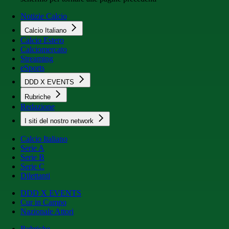
Notizie Calcio
Calcio Italiano
Calcio Estero
Calciomercato
Streaming
eSports
DDD X EVENTS
Rubriche
Redazione
I siti del nostro network
Calcio Italiano
Serie A
Serie B
Serie C
Dilettanti
DDD X EVENTS
Cur in Campo
Nazionale Attori
Rubriche