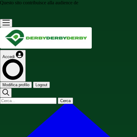
Questo sito contribuisce alla audience de
Accedi
Modifica profilo
Logout
Cerca