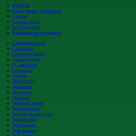
Rubriche
Calcio &amp; Tecnologia
Cinegol
Nomen Omen
La prima volta
Etimologie da Spogliatoio
Calcionapoli1926
Cittaceleste
Derbyderbyderby
Fantamagazine
FCInter1908
Forzaroma
Golssip
Hellas1903
Ilmilanista
Juvenews
Mediagol
Milanistichannel
Mondoudinese
Notiziecalciomercato
Numericalcio
Padovasport
Pianetamilan
SOS Fanta