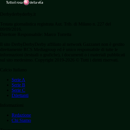
Derbyderbyderby.it
Testata giornalistica registrata Aut. Trib. di Milano n. 227 del
09/09/2016.
Direttore Responsabile: Marco Torretta
Il sito DerbyDerbyDerby affiliato al network Gazzanet non è gestito
direttamente RCS Mediagroup ed è unico responsabile di tutte le
informazioni (testuali o grafiche), i documenti o i materiali pubblicati
sul sito medesimo. Copyright 2019-2026 © Tutti i diritti riservati.
Calcio Italiano
Serie A
Serie B
Serie C
Dilettanti
Informazioni
Redazione
Chi Siamo