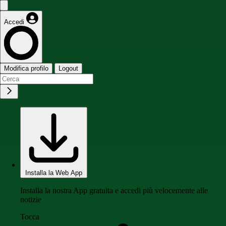
Accedi
Modifica profilo
Logout
Installa la Web App
Installa la nostra App gratuita e accedi più velocemente alle
notizie
Tocca