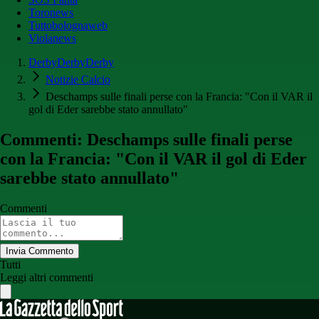
Toronews
Tuttobolognaweb
Violanews
DerbyDerbyDerby
Notizie Calcio
Deschamps sulle finali perse con la Francia: "Con il VAR il
gol di Eder sarebbe stato annullato"
Commenti: Deschamps sulle finali perse
con la Francia: "Con il VAR il gol di Eder
sarebbe stato annullato"
Commenti
Invia Commento
Tutti
Leggi altri commenti