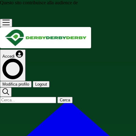
Questo sito contribuisce alla audience de
Accedi
Modifica profilo
Logout
Cerca