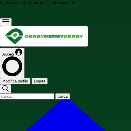
Questo sito contribuisce alla audience de
Accedi
Modifica profilo
Logout
Cerca