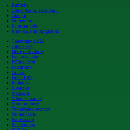
Rubriche
Calcio &amp; Tecnologia
Cinegol
Nomen Omen
La prima volta
Etimologie da Spogliatoio
Calcionapoli1926
Cittaceleste
Derbyderbyderby
Fantamagazine
FCInter1908
Forzaroma
Golssip
Hellas1903
Ilmilanista
Juvenews
Mediagol
Milanistichannel
Mondoudinese
Notiziecalciomercato
Numericalcio
Padovasport
Pianetamilan
SOS Fanta