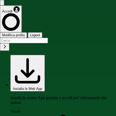
Accedi
Modifica profilo
Logout
Installa la Web App
Installa la nostra App gratuita e accedi più velocemente alle
notizie
Tocca