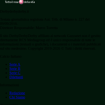
Derbyderbyderby.it
Testata giornalistica registrata Aut. Trib. di Milano n. 227 del
09/09/2016.
Direttore Responsabile: Marco Torretta
Il sito DerbyDerbyDerby affiliato al network Gazzanet non è gestito
direttamente RCS Mediagroup ed è unico responsabile di tutte le
informazioni (testuali o grafiche), i documenti o i materiali pubblicati
sul sito medesimo. Copyright 2019-2026 © Tutti i diritti riservati.
Calcio Italiano
Serie A
Serie B
Serie C
Dilettanti
Informazioni
Redazione
Chi Siamo