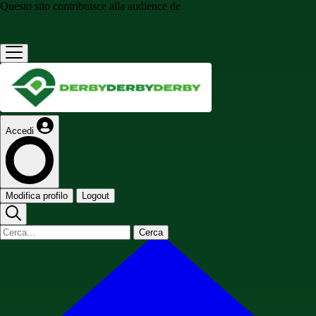
Questo sito contribuisce alla audience de
Accedi
Modifica profilo
Logout
Cerca