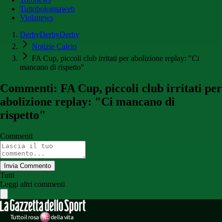
Tuttobolognaweb
Violanews
DerbyDerbyDerby
Notizie Calcio
FA Cup, piccoli club irritati per abolizione replay: "Ci
mancano di rispetto"
Commenti: FA Cup, piccoli club irritati per
abolizione replay: "Ci mancano di
rispetto"
Commenti
Invia Commento
Tutti
Leggi altri commenti