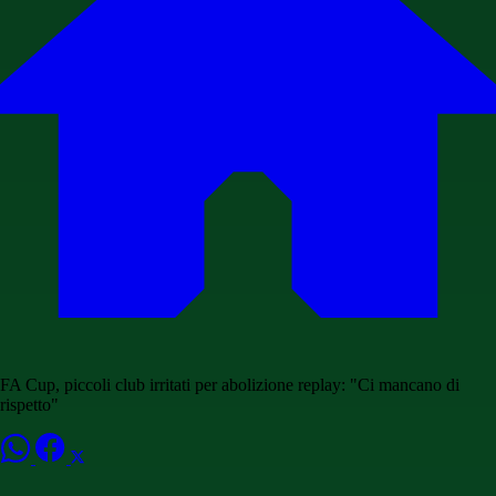
FA Cup, piccoli club irritati per abolizione replay: "Ci mancano di
rispetto"