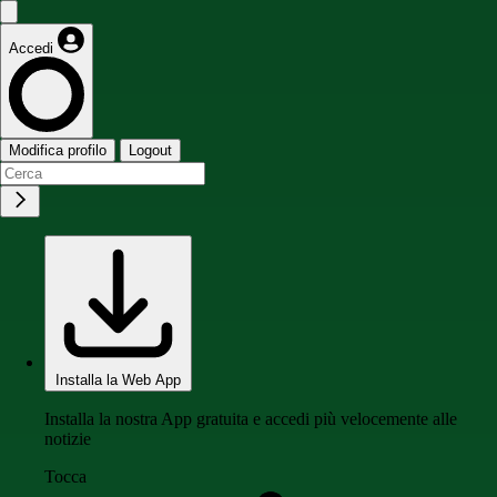
Accedi
Modifica profilo
Logout
Installa la Web App
Installa la nostra App gratuita e accedi più velocemente alle
notizie
Tocca