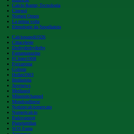
Calcio &amp; Tecnologia
Cinegol
Nomen Omen
La prima volta
Etimologie da Spogliatoio
Calcionapoli1926
Cittaceleste
Derbyderbyderby
Fantamagazine
FCInter1908
Forzaroma
Golssip
Hellas1903
Ilmilanista
Juvenews
Mediagol
Milanistichannel
Mondoudinese
Notiziecalciomercato
Numericalcio
Padovasport
Pianetamilan
SOS Fanta
Toronews