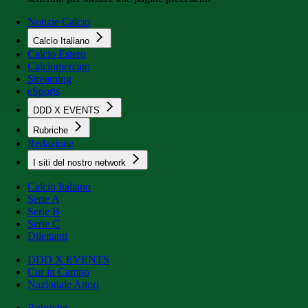
Notizie Calcio
Calcio Italiano
Calcio Estero
Calciomercato
Streaming
eSports
DDD X EVENTS
Rubriche
Redazione
I siti del nostro network
Calcio Italiano
Serie A
Serie B
Serie C
Dilettanti
DDD X EVENTS
Cur in Campo
Nazionale Attori
Rubriche