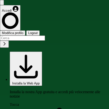
Accedi
Modifica profilo
Logout
Installa la Web App
Installa la nostra App gratuita e accedi più velocemente alle
notizie
Tocca