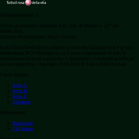
Derbyderbyderby.it
Testata giornalistica registrata Aut. Trib. di Milano n. 227 del
09/09/2016.
Direttore Responsabile: Marco Torretta
Il sito DerbyDerbyDerby affiliato al network Gazzanet non è gestito
direttamente RCS Mediagroup ed è unico responsabile di tutte le
informazioni (testuali o grafiche), i documenti o i materiali pubblicati
sul sito medesimo. Copyright 2019-2026 © Tutti i diritti riservati.
Calcio Italiano
Serie A
Serie B
Serie C
Dilettanti
Informazioni
Redazione
Chi Siamo