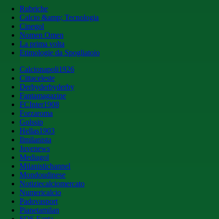
Rubriche
Calcio &amp; Tecnologia
Cinegol
Nomen Omen
La prima volta
Etimologie da Spogliatoio
Calcionapoli1926
Cittaceleste
Derbyderbyderby
Fantamagazine
FCInter1908
Forzaroma
Golssip
Hellas1903
Ilmilanista
Juvenews
Mediagol
Milanistichannel
Mondoudinese
Notiziecalciomercato
Numericalcio
Padovasport
Pianetamilan
SOS Fanta