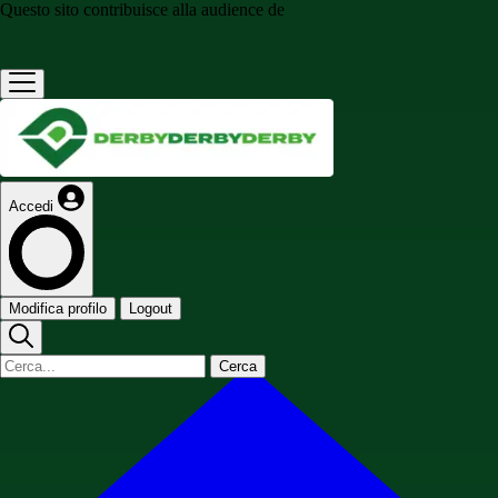
Questo sito contribuisce alla audience de
Accedi
Modifica profilo
Logout
Cerca