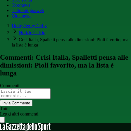
Toronews
Tuttobolognaweb
Violanews
DerbyDerbyDerby
Notizie Calcio
Crisi Italia, Spalletti pensa alle dimissioni: Pioli favorito, ma
la lista è lunga
Commenti: Crisi Italia, Spalletti pensa alle
dimissioni: Pioli favorito, ma la lista è
lunga
Commenti
Invia Commento
Tutti
Leggi altri commenti