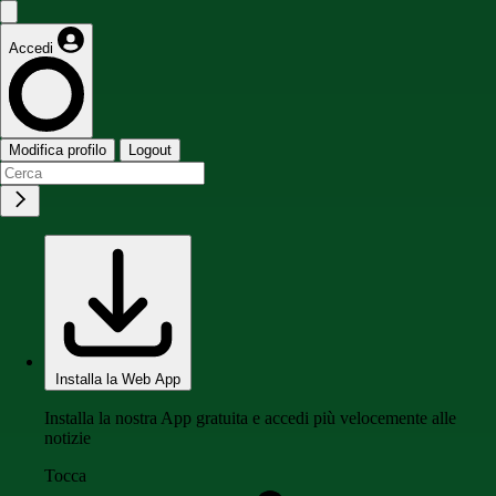
Accedi
Modifica profilo
Logout
Installa la Web App
Installa la nostra App gratuita e accedi più velocemente alle
notizie
Tocca