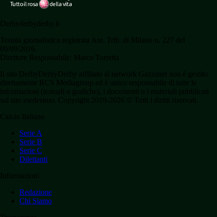
Derbyderbyderby.it
Testata giornalistica registrata Aut. Trib. di Milano n. 227 del
09/09/2016.
Direttore Responsabile: Marco Torretta
Il sito DerbyDerbyDerby affiliato al network Gazzanet non è gestito
direttamente RCS Mediagroup ed è unico responsabile di tutte le
informazioni (testuali o grafiche), i documenti o i materiali pubblicati
sul sito medesimo. Copyright 2019-2026 © Tutti i diritti riservati.
Calcio Italiano
Serie A
Serie B
Serie C
Dilettanti
Informazioni
Redazione
Chi Siamo