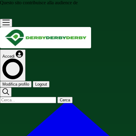
Questo sito contribuisce alla audience de
Accedi
Modifica profilo
Logout
Cerca