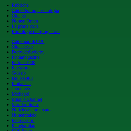
Rubriche
Calcio &amp; Tecnologia
Cinegol
Nomen Omen
La prima volta
Etimologie da Spogliatoio
Calcionapoli1926
Cittaceleste
Derbyderbyderby
Fantamagazine
FCInter1908
Forzaroma
Golssip
Hellas1903
Ilmilanista
Juvenews
Mediagol
Milanistichannel
Mondoudinese
Notiziecalciomercato
Numericalcio
Padovasport
Pianetamilan
SOS Fanta