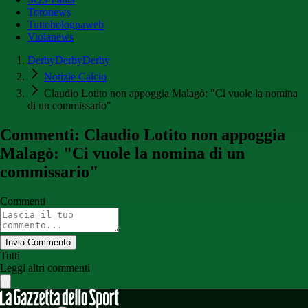
Toronews
Tuttobolognaweb
Violanews
DerbyDerbyDerby
Notizie Calcio
Claudio Lotito non appoggia Malagò: "Ci vuole la nomina
di un commissario"
Commenti: Claudio Lotito non appoggia
Malagò: "Ci vuole la nomina di un
commissario"
Commenti
Invia Commento
Tutti
Leggi altri commenti